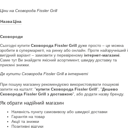
Ціни на Сковорода Fissler Grill
Назва
Ціна
Сковороди
Сьогодні купити
Сковорода Fissler Grill
дуже просто – це можна
зробити в супермаркеті, на ринку або онлайн. Проте найзручніший і
вигідний варіант – замовити у перевіреному
інтернет-магазині
.
Саме тут Ви знайдете якісний асортимент, швидку доставку та
приємні знижки.
Де купити Сковорода Fissler Grill в інтернеті
При пошуку магазину рекомендуємо використовувати пошукові
запити на кшталт: "
купити Сковорода Fissler Grill
", "
Дешево
Сковорода Fissler Grill з доставкою
", або додати назву бренду.
Як обрати надійний магазин
Наявність пункту самовивозу або швидкої доставки
Гарантія на товар
Акції та знижки
Позитивні відгуки