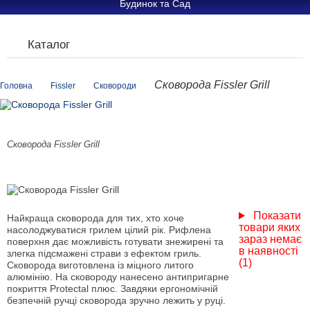
Будинок та Сад
Каталог
Сковорода Fissler Grill
Головна
Fissler
Сковороди
Сковорода Fissler Grill
Показати
Найкраща сковорода для тих, хто хоче
товари яких
насолоджуватися грилем цілий рік. Рифлена
зараз немає
поверхня дає можливість готувати знежирені та
в наявності
злегка підсмажені страви з ефектом гриль.
(1)
Сковорода виготовлена із міцного литого
алюмінію. На сковороду нанесено антипригарне
покриття Protectal плюс. Завдяки ергономічній
безпечній ручці сковорода зручно лежить у руці.