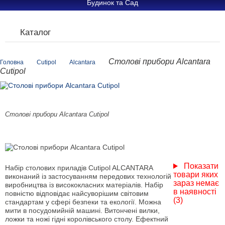
Будинок та Сад
Каталог
Столові прибори Alcantara
Головна
Cutipol
Alcantara
Cutipol
Столові прибори Alcantara Cutipol
Показати
Набір столових приладів Cutipol ALCANTARA
товари яких
виконаний із застосуванням передових технологій
зараз немає
виробництва із висококласних матеріалів. Набір
в наявності
повністю відповідає найсуворішим світовим
(3)
стандартам у сфері безпеки та екології. Можна
мити в посудомийній машині. Витончені вилки,
ложки та ножі гідні королівського столу. Ефектний