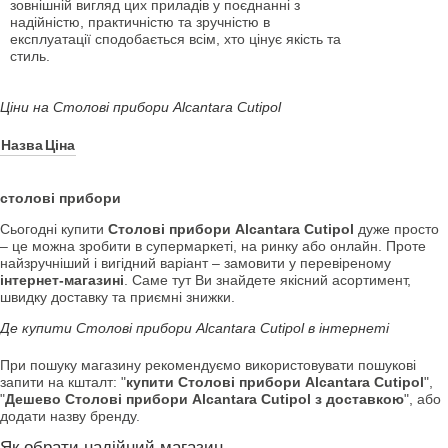
зовнішній вигляд цих приладів у поєднанні з
надійністю, практичністю та зручністю в
експлуатації сподобається всім, хто цінує якість та
стиль.
Ціни на Столові прибори Alcantara Cutipol
Назва
Ціна
столові прибори
Сьогодні купити
Столові прибори Alcantara Cutipol
дуже просто
– це можна зробити в супермаркеті, на ринку або онлайн. Проте
найзручніший і вигідний варіант – замовити у перевіреному
інтернет-магазині
. Саме тут Ви знайдете якісний асортимент,
швидку доставку та приємні знижки.
Де купити Столові прибори Alcantara Cutipol в інтернеті
При пошуку магазину рекомендуємо використовувати пошукові
запити на кшталт: "
купити Столові прибори Alcantara Cutipol
",
"
Дешево Столові прибори Alcantara Cutipol з доставкою
", або
додати назву бренду.
Як обрати надійний магазин