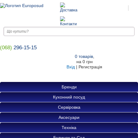
(068)
296-15-15
0
товарів
,
на
0 грн
Вхід
|
Регистрація
Бренди
Кухонний посуд
Сервіровка
Аксесуари
Техніка
Будинок та Сад