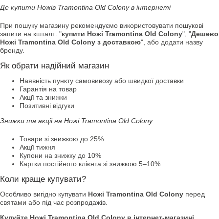
Де купити Ножів Tramontina Old Colony в інтернеті
При пошуку магазину рекомендуємо використовувати пошукові
запити на кшталт: "
купити Ножі Tramontina Old Colony
", "
Дешево
Ножі Tramontina Old Colony з доставкою
", або додати назву
бренду.
Як обрати надійний магазин
Наявність пункту самовивозу або швидкої доставки
Гарантія на товар
Акції та знижки
Позитивні відгуки
Знижки та акції на Ножі Tramontina Old Colony
Товари зі знижкою до 25%
Акції тижня
Купони на знижку до 10%
Картки постійного клієнта зі знижкою 5–10%
Коли краще купувати?
Особливо вигідно купувати
Ножі Tramontina Old Colony
перед
святами або під час розпродажів.
Купуйте Ножі Tramontina Old Colony в інтернет-магазині