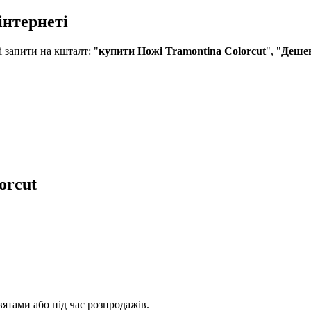
інтернеті
запити на кшталт: "
купити Ножі Tramontina Colorcut
", "
Дешев
orcut
ятами або під час розпродажів.