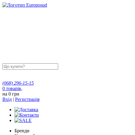
(068)
296-15-15
0
товарів
,
на
0 грн
Вхід
|
Регистрація
Бренди