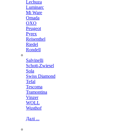
Lechuza
Luminarc
Mi Ware
Omada
OXO
Peugeot
Pyrex
Reisenthel
Riedel
Rondell
Salvinelli
Schott-Zwiesel
Sola
Swiss Diamond
Tefal
Tescoma
Tramontina
Vinzer
WOLL
Wusthof
Далі ...