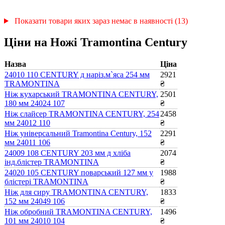
Показати товари яких зараз немає в наявності (13)
Ціни на Ножі Tramontina Century
Назва
Ціна
24010 110 CENTURY д наріз.м`яса 254 мм
2921
TRAMONTINA
₴
Ніж кухарський TRAMONTINA CENTURY,
2501
180 мм 24024 107
₴
Ніж слайсер TRAMONTINA CENTURY, 254
2458
мм 24012 110
₴
Ніж універсальний Tramontina Century, 152
2291
мм 24011 106
₴
24009 108 CENTURY 203 мм д хліба
2074
інд.блістер TRAMONTINA
₴
24020 105 CENTURY поварський 127 мм у
1988
блістері TRAMONTINA
₴
Ніж для сиру TRAMONTINA CENTURY,
1833
152 мм 24049 106
₴
Ніж обробний TRAMONTINA CENTURY,
1496
101 мм 24010 104
₴