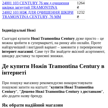
24001 103 CENTURY 76 мм д очищення
1264
шкірки загнутий TRAMONTINA
₴
24002 103 НІЖ ДЛЯ ОЧИЩЕННЯ ШКІРИ
1232
TRAMONTINA CENTURY, 76 ММ
₴
Індивідуальні Ножі
Сьогодні купити
Ножі Tramontina Century
дуже просто – це
можна зробити в супермаркеті, на ринку або онлайн. Проте
найзручніший і вигідний варіант – замовити у перевіреному
інтернет-магазині
. Саме тут Ви знайдете якісний асортимент,
швидку доставку та приємні знижки.
Де купити Ножів Tramontina Century в
інтернеті
При пошуку магазину рекомендуємо використовувати
пошукові запити на кшталт: "
купити Ножі Tramontina
Century
", "
Дешево Ножі Tramontina Century з доставкою
",
або додати назву бренду.
Як обрати надійний магазин