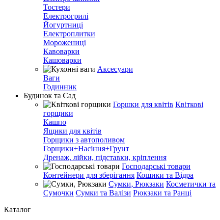
Тостери
Електрогрилі
Йогуртниці
Електроплитки
Морожениці
Кавоварки
Кашоварки
Аксесуари
Ваги
Годинник
Будинок та Сад
Горшки для квітів
Квіткові
горщики
Кашпо
Ящики для квітів
Горщики з автополивом
Горщики+Насіння+Грунт
Дренаж, лійки, підставки, кріплення
Господарські товари
Контейнери для зберігання
Кошики та Відра
Сумки, Рюкзаки
Косметички та
Сумочки
Сумки та Валізи
Рюкзаки та Ранці
Каталог