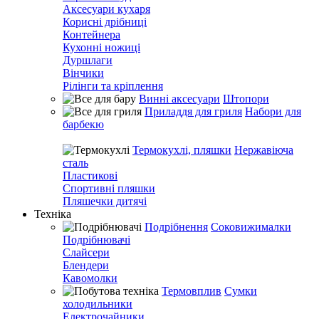
Аксесуари кухаря
Корисні дрібниці
Контейнера
Кухонні ножиці
Дуршлаги
Вінчики
Рілінги та кріплення
Винні аксесуари
Штопори
Приладдя для гриля
Набори для
барбекю
Термокухлі, пляшки
Нержавіюча
сталь
Пластикові
Спортивні пляшки
Пляшечки дитячі
Техніка
Подрібнення
Соковижималки
Подрібнювачі
Слайсери
Блендери
Кавомолки
Термовплив
Сумки
холодильники
Електрочайники