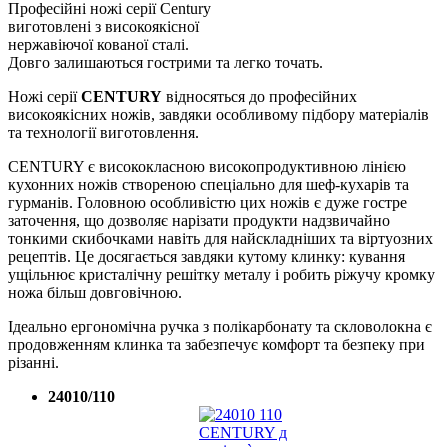
Професійні ножі серії Century
виготовлені з високоякісної
нержавіючої кованої сталі.
Довго залишаються гострими та легко точать.
Ножі серії
CENTURY
відносяться до професійних
високоякісних ножів, завдяки особливому підбору матеріалів
та технології виготовлення.
CENTURY є висококласною високопродуктивною лінією
кухонних ножів створеною спеціально для шеф-кухарів та
гурманів. Головною особливістю цих ножів є дуже гостре
заточення, що дозволяє нарізати продукти надзвичайно
тонкими скибочками навіть для найскладніших та віртуозних
рецептів. Це досягається завдяки кутому клинку: кування
ущільнює кристалічну решітку металу і робить ріжучу кромку
ножа більш довговічною.
Ідеально ергономічна ручка з полікарбонату та скловолокна є
продовженням клинка та забезпечує комфорт та безпеку при
різанні.
24010/110