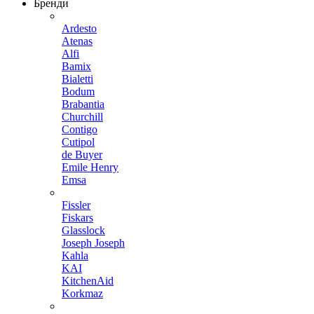
Бренди
Ardesto
Atenas
Alfi
Bamix
Bialetti
Bodum
Brabantia
Churchill
Contigo
Cutipol
de Buyer
Emile Henry
Emsa
Fissler
Fiskars
Glasslock
Joseph Joseph
Kahla
KAI
KitchenAid
Korkmaz