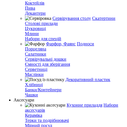
Коктейлів
Пива
Декантери
Сервірування столу
Скатертини
Столові прилади
Цукровиці
Млини
Набори для спецій
Фарфор, Фаянс
Подноси
Порцеляна
Салатники
Сервірувальні дошки
Ємності для зберігання
Серветниці
Маслінки
Декоративний пластик
Хлібниці
Банки/Контейнери
Чашки
Аксесуари
Кухонне приладдя
Набори
аксесуарів
Кераміка
Терки та подрібнювачі
Мірний посуд