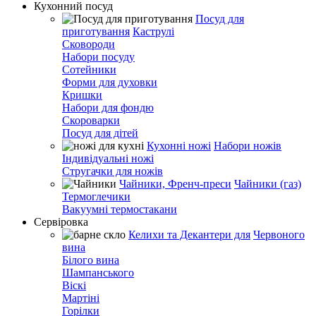
Кухонний посуд
Посуд для
приготування
Каструлі
Сковороди
Набори посуду
Сотейники
Форми для духовки
Кришки
Набори для фондю
Скороварки
Посуд для дітей
Кухонні ножі
Набори ножів
Індивідуальні ножі
Стругачки для ножів
Чайники, Френч-преси
Чайники (газ)
Термоглечики
Вакуумні термостакани
Сервіровка
Келихи та Декантери для
Червоного
вина
Білого вина
Шампанського
Віскі
Мартіні
Горілки