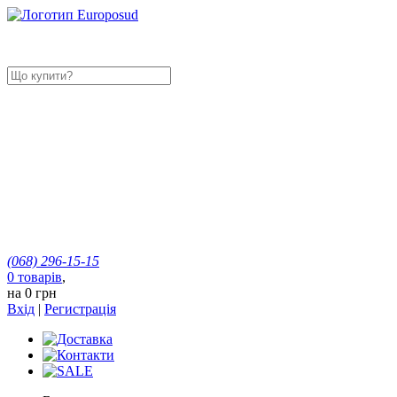
(068)
296-15-15
0
товарів
,
на
0 грн
Вхід
|
Регистрація