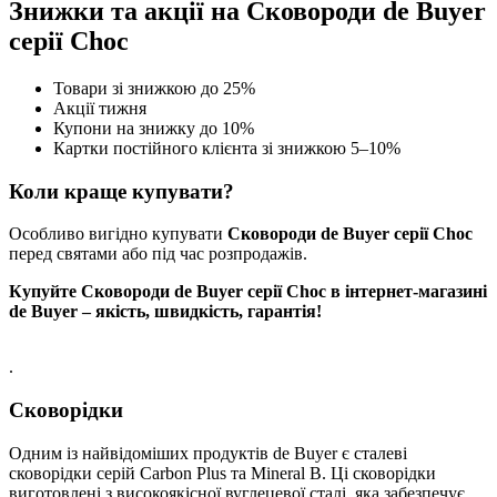
Знижки та акції на Cковороди de Buyer
серії Choc
Товари зі знижкою до 25%
Акції тижня
Купони на знижку до 10%
Картки постійного клієнта зі знижкою 5–10%
Коли краще купувати?
Особливо вигідно купувати
Cковороди de Buyer серії Choc
перед святами або під час розпродажів.
Купуйте Cковороди de Buyer серії Choc в інтернет-магазині
de Buyer – якість, швидкість, гарантія!
.
Сковорідки
Одним із найвідоміших продуктів de Buyer є сталеві
сковорідки серій Carbon Plus та Mineral B. Ці сковорідки
виготовлені з високоякісної вуглецевої сталі, яка забезпечує