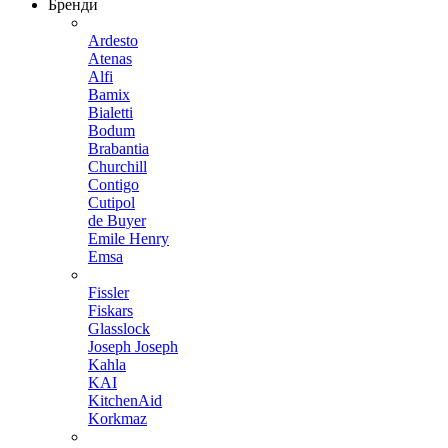
Бренди
Ardesto
Atenas
Alfi
Bamix
Bialetti
Bodum
Brabantia
Churchill
Contigo
Cutipol
de Buyer
Emile Henry
Emsa
Fissler
Fiskars
Glasslock
Joseph Joseph
Kahla
KAI
KitchenAid
Korkmaz