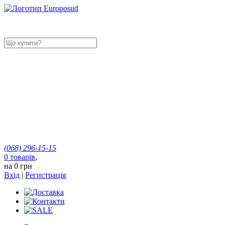
(068)
296-15-15
0
товарів
,
на
0 грн
Вхід
|
Регистрація