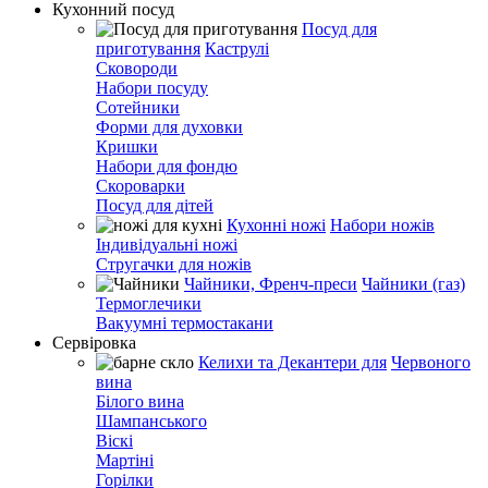
Кухонний посуд
Посуд для
приготування
Каструлі
Сковороди
Набори посуду
Сотейники
Форми для духовки
Кришки
Набори для фондю
Скороварки
Посуд для дітей
Кухонні ножі
Набори ножів
Індивідуальні ножі
Стругачки для ножів
Чайники, Френч-преси
Чайники (газ)
Термоглечики
Вакуумні термостакани
Сервіровка
Келихи та Декантери для
Червоного
вина
Білого вина
Шампанського
Віскі
Мартіні
Горілки