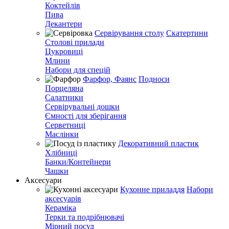
Коктейлів
Пива
Декантери
Сервірування столу
Скатертини
Столові прилади
Цукровиці
Млини
Набори для спецій
Фарфор, Фаянс
Подноси
Порцеляна
Салатники
Сервірувальні дошки
Ємності для зберігання
Серветниці
Маслінки
Декоративний пластик
Хлібниці
Банки/Контейнери
Чашки
Аксесуари
Кухонне приладдя
Набори
аксесуарів
Кераміка
Терки та подрібнювачі
Мірний посуд