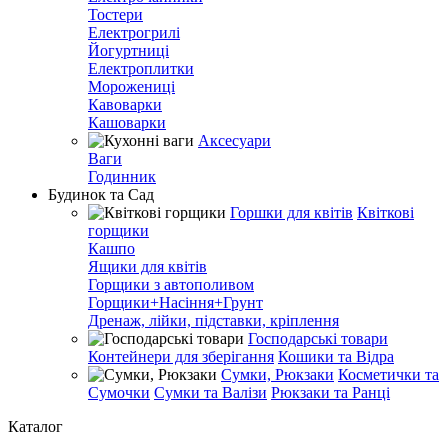
Тостери
Електрогрилі
Йогуртниці
Електроплитки
Морожениці
Кавоварки
Кашоварки
Аксесуари
Ваги
Годинник
Будинок та Сад
Горшки для квітів
Квіткові
горщики
Кашпо
Ящики для квітів
Горщики з автополивом
Горщики+Насіння+Грунт
Дренаж, лійки, підставки, кріплення
Господарські товари
Контейнери для зберігання
Кошики та Відра
Сумки, Рюкзаки
Косметички та
Сумочки
Сумки та Валізи
Рюкзаки та Ранці
Каталог