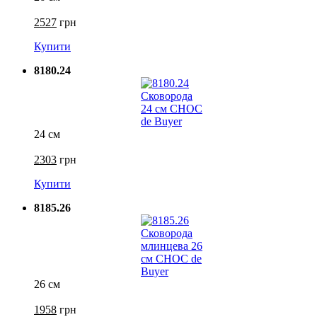
2527
грн
Купити
8180.24
24 см
2303
грн
Купити
8185.26
26 см
1958
грн