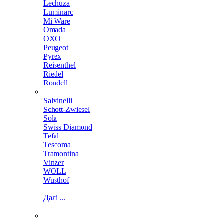
Lechuza
Luminarc
Mi Ware
Omada
OXO
Peugeot
Pyrex
Reisenthel
Riedel
Rondell
Salvinelli
Schott-Zwiesel
Sola
Swiss Diamond
Tefal
Tescoma
Tramontina
Vinzer
WOLL
Wusthof
Далі ...