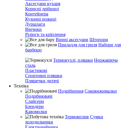
Аксесуари кухаря
Корисні дрібниці
Контейнера
Кухонні ножиці
Дуршлаги
Вінчики
Рілінги та кріплення
Винні аксесуари
Штопори
Приладдя для гриля
Набори для
барбекю
Термокухлі, пляшки
Нержавіюча
сталь
Пластикові
Спортивні пляшки
Пляшечки дитячі
Техніка
Подрібнення
Соковижималки
Подрібнювачі
Слайсери
Блендери
Кавомолки
Термовплив
Сумки
холодильники
Електрочайники