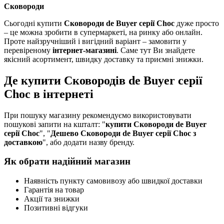
Сковороди
Сьогодні купити
Cковороди de Buyer серії Choc
дуже просто
– це можна зробити в супермаркеті, на ринку або онлайн.
Проте найзручніший і вигідний варіант – замовити у
перевіреному
інтернет-магазині
. Саме тут Ви знайдете
якісний асортимент, швидку доставку та приємні знижки.
Де купити Cковородів de Buyer серії
Choc в інтернеті
При пошуку магазину рекомендуємо використовувати
пошукові запити на кшталт: "
купити Cковороди de Buyer
серії Choc
", "
Дешево Cковороди de Buyer серії Choc з
доставкою
", або додати назву бренду.
Як обрати надійний магазин
Наявність пункту самовивозу або швидкої доставки
Гарантія на товар
Акції та знижки
Позитивні відгуки