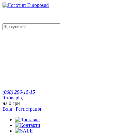
(068)
296-15-15
0
товарів
,
на
0 грн
Вхід
|
Регистрація