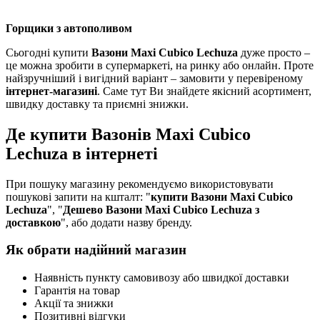
Горщики з автополивом
Сьогодні купити
Вазони Maxi Cubico Lechuza
дуже просто –
це можна зробити в супермаркеті, на ринку або онлайн. Проте
найзручніший і вигідний варіант – замовити у перевіреному
інтернет-магазині
. Саме тут Ви знайдете якісний асортимент,
швидку доставку та приємні знижки.
Де купити Вазонів Maxi Cubico
Lechuza в інтернеті
При пошуку магазину рекомендуємо використовувати
пошукові запити на кшталт: "
купити Вазони Maxi Cubico
Lechuza
", "
Дешево Вазони Maxi Cubico Lechuza з
доставкою
", або додати назву бренду.
Як обрати надійний магазин
Наявність пункту самовивозу або швидкої доставки
Гарантія на товар
Акції та знижки
Позитивні відгуки