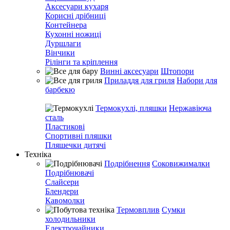
Аксесуари кухаря
Корисні дрібниці
Контейнера
Кухонні ножиці
Дуршлаги
Вінчики
Рілінги та кріплення
Винні аксесуари
Штопори
Приладдя для гриля
Набори для
барбекю
Термокухлі, пляшки
Нержавіюча
сталь
Пластикові
Спортивні пляшки
Пляшечки дитячі
Техніка
Подрібнення
Соковижималки
Подрібнювачі
Слайсери
Блендери
Кавомолки
Термовплив
Сумки
холодильники
Електрочайники