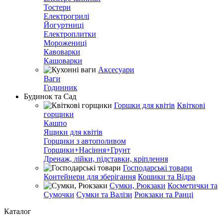
Тостери
Електрогрилі
Йогуртниці
Електроплитки
Морожениці
Кавоварки
Кашоварки
Аксесуари
Ваги
Годинник
Будинок та Сад
Горшки для квітів
Квіткові
горщики
Кашпо
Ящики для квітів
Горщики з автополивом
Горщики+Насіння+Грунт
Дренаж, лійки, підставки, кріплення
Господарські товари
Контейнери для зберігання
Кошики та Відра
Сумки, Рюкзаки
Косметички та
Сумочки
Сумки та Валізи
Рюкзаки та Ранці
Каталог