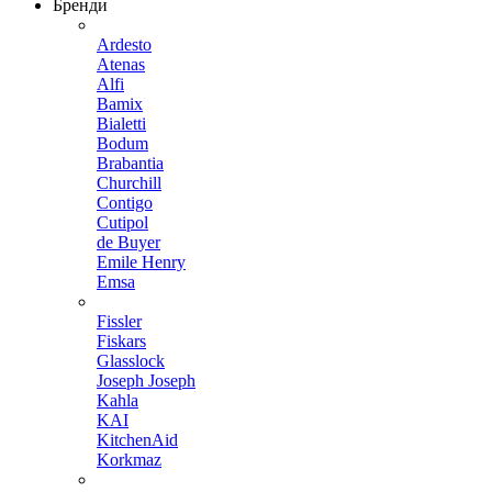
Бренди
Ardesto
Atenas
Alfi
Bamix
Bialetti
Bodum
Brabantia
Churchill
Contigo
Cutipol
de Buyer
Emile Henry
Emsa
Fissler
Fiskars
Glasslock
Joseph Joseph
Kahla
KAI
KitchenAid
Korkmaz