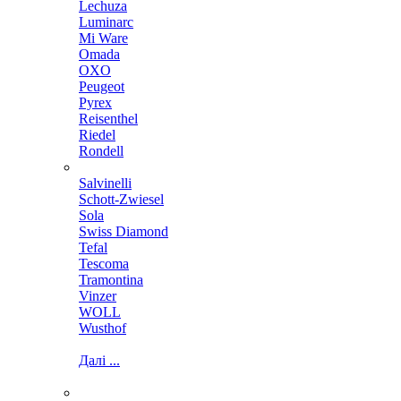
Lechuza
Luminarc
Mi Ware
Omada
OXO
Peugeot
Pyrex
Reisenthel
Riedel
Rondell
Salvinelli
Schott-Zwiesel
Sola
Swiss Diamond
Tefal
Tescoma
Tramontina
Vinzer
WOLL
Wusthof
Далі ...