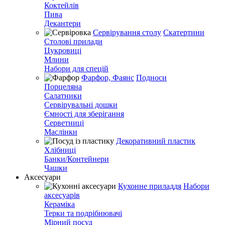
Коктейлів
Пива
Декантери
Сервірування столу
Скатертини
Столові прилади
Цукровиці
Млини
Набори для спецій
Фарфор, Фаянс
Подноси
Порцеляна
Салатники
Сервірувальні дошки
Ємності для зберігання
Серветниці
Маслінки
Декоративний пластик
Хлібниці
Банки/Контейнери
Чашки
Аксесуари
Кухонне приладдя
Набори
аксесуарів
Кераміка
Терки та подрібнювачі
Мірний посуд