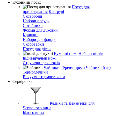
Кухонний посуд
Посуд для
приготування
Каструлі
Сковороди
Набори посуду
Сотейники
Форми для духовки
Кришки
Набори для фондю
Скороварки
Посуд для дітей
Кухонні ножі
Набори ножів
Індивідуальні ножі
Стругачки для ножів
Чайники, Френч-преси
Чайники (газ)
Термоглечики
Вакуумні термостакани
Сервіровка
Келихи та Декантери для
Червоного вина
Білого вина