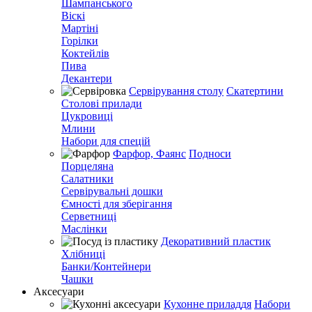
Шампанського
Віскі
Мартіні
Горілки
Коктейлів
Пива
Декантери
Сервірування столу
Скатертини
Столові прилади
Цукровиці
Млини
Набори для спецій
Фарфор, Фаянс
Подноси
Порцеляна
Салатники
Сервірувальні дошки
Ємності для зберігання
Серветниці
Маслінки
Декоративний пластик
Хлібниці
Банки/Контейнери
Чашки
Аксесуари
Кухонне приладдя
Набори