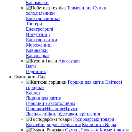
Кавомолки
Термовплив
Сумки
холодильники
Електрочайники
Тостери
Електрогрилі
Йогуртниці
Електроплитки
Морожениці
Кавоварки
Кашоварки
Аксесуари
Ваги
Годинник
Будинок та Сад
Горшки для квітів
Квіткові
горщики
Кашпо
Ящики для квітів
Горщики з автополивом
Горщики+Насіння+Грунт
Дренаж, лійки, підставки, кріплення
Господарські товари
Контейнери для зберігання
Кошики та Відра
Сумки, Рюкзаки
Косметички та