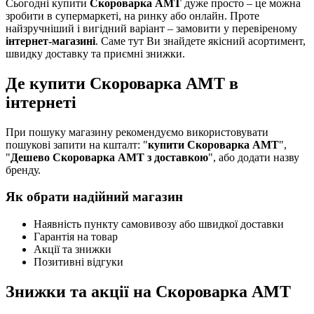
Сьогодні купити
Скороварка AMT
дуже просто – це можна
зробити в супермаркеті, на ринку або онлайн. Проте
найзручніший і вигідний варіант – замовити у перевіреному
інтернет-магазині
. Саме тут Ви знайдете якісний асортимент,
швидку доставку та приємні знижки.
Де купити Скороварка AMT в
інтернеті
При пошуку магазину рекомендуємо використовувати
пошукові запити на кшталт: "
купити Скороварка AMT
",
"
Дешево Скороварка AMT з доставкою
", або додати назву
бренду.
Як обрати надійний магазин
Наявність пункту самовивозу або швидкої доставки
Гарантія на товар
Акції та знижки
Позитивні відгуки
Знижки та акції на Скороварка AMT