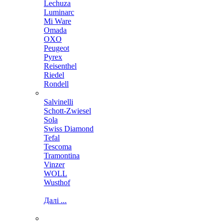
Lechuza
Luminarc
Mi Ware
Omada
OXO
Peugeot
Pyrex
Reisenthel
Riedel
Rondell
Salvinelli
Schott-Zwiesel
Sola
Swiss Diamond
Tefal
Tescoma
Tramontina
Vinzer
WOLL
Wusthof
Далі ...