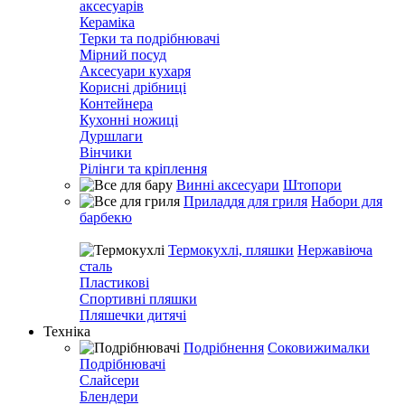
аксесуарів
Кераміка
Терки та подрібнювачі
Мірний посуд
Аксесуари кухаря
Корисні дрібниці
Контейнера
Кухонні ножиці
Дуршлаги
Вінчики
Рілінги та кріплення
Винні аксесуари
Штопори
Приладдя для гриля
Набори для
барбекю
Термокухлі, пляшки
Нержавіюча
сталь
Пластикові
Спортивні пляшки
Пляшечки дитячі
Техніка
Подрібнення
Соковижималки
Подрібнювачі
Слайсери
Блендери