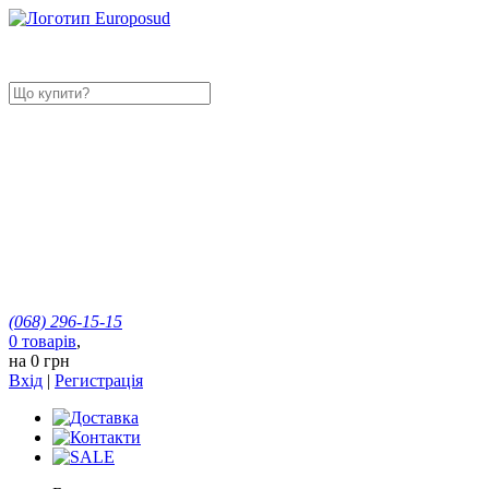
(068)
296-15-15
0
товарів
,
на
0 грн
Вхід
|
Регистрація