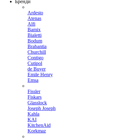
Бренди
Ardesto
Atenas
Alfi
Bamix
Bialetti
Bodum
Brabantia
Churchill
Contigo
Cutipol
de Buyer
Emile Henry
Emsa
Fissler
Fiskars
Glasslock
Joseph Joseph
Kahla
KAI
KitchenAid
Korkmaz