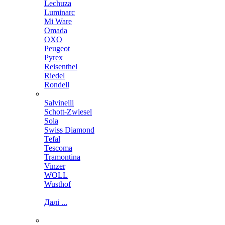
Lechuza
Luminarc
Mi Ware
Omada
OXO
Peugeot
Pyrex
Reisenthel
Riedel
Rondell
Salvinelli
Schott-Zwiesel
Sola
Swiss Diamond
Tefal
Tescoma
Tramontina
Vinzer
WOLL
Wusthof
Далі ...