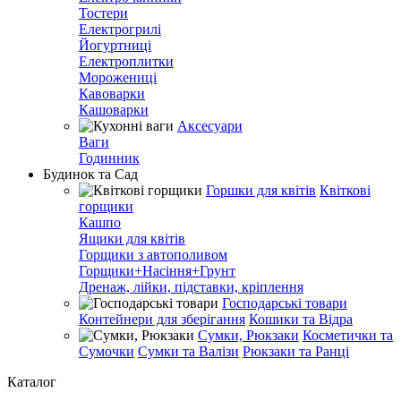
Тостери
Електрогрилі
Йогуртниці
Електроплитки
Морожениці
Кавоварки
Кашоварки
Аксесуари
Ваги
Годинник
Будинок та Сад
Горшки для квітів
Квіткові
горщики
Кашпо
Ящики для квітів
Горщики з автополивом
Горщики+Насіння+Грунт
Дренаж, лійки, підставки, кріплення
Господарські товари
Контейнери для зберігання
Кошики та Відра
Сумки, Рюкзаки
Косметички та
Сумочки
Сумки та Валізи
Рюкзаки та Ранці
Каталог