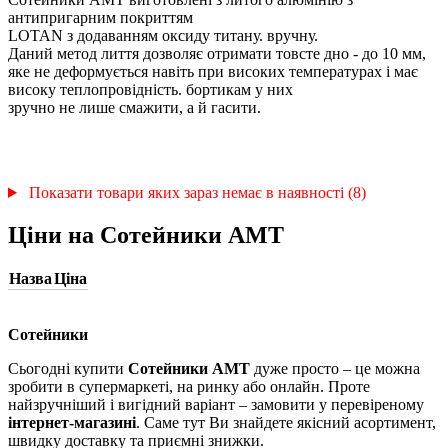
антипригарним покриттям
LOTAN з додаванням оксиду титану. вручну.
Даний метод лиття дозволяє отримати товсте дно - до 10 мм,
яке не деформується навіть при високих температурах і має
високу теплопровідність. бортикам у них
зручно не лише смажити, а й гасити.
Показати товари яких зараз немає в наявності (8)
Ціни на Сотейники АМТ
Назва
Ціна
Сотейники
Сьогодні купити
Сотейники АМТ
дуже просто – це можна
зробити в супермаркеті, на ринку або онлайн. Проте
найзручніший і вигідний варіант – замовити у перевіреному
інтернет-магазині
. Саме тут Ви знайдете якісний асортимент,
швидку доставку та приємні знижки.