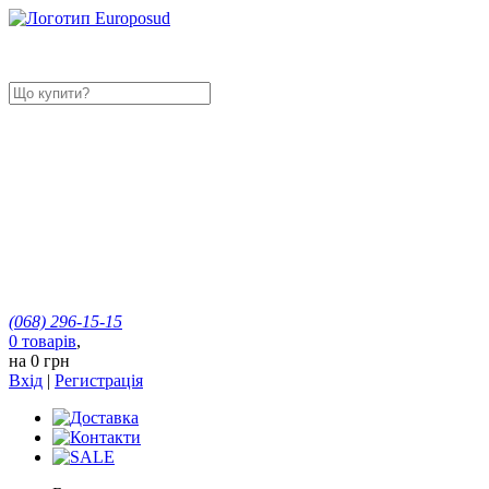
(068)
296-15-15
0
товарів
,
на
0 грн
Вхід
|
Регистрація