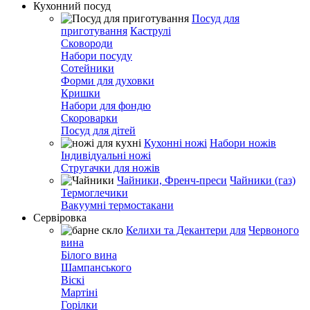
Кухонний посуд
Посуд для
приготування
Каструлі
Сковороди
Набори посуду
Сотейники
Форми для духовки
Кришки
Набори для фондю
Скороварки
Посуд для дітей
Кухонні ножі
Набори ножів
Індивідуальні ножі
Стругачки для ножів
Чайники, Френч-преси
Чайники (газ)
Термоглечики
Вакуумні термостакани
Сервіровка
Келихи та Декантери для
Червоного
вина
Білого вина
Шампанського
Віскі
Мартіні
Горілки