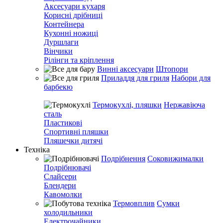
Аксесуари кухаря
Корисні дрібниці
Контейнера
Кухонні ножиці
Дуршлаги
Вінчики
Рілінги та кріплення
Винні аксесуари
Штопори
Приладдя для гриля
Набори для
барбекю
Термокухлі, пляшки
Нержавіюча
сталь
Пластикові
Спортивні пляшки
Пляшечки дитячі
Техніка
Подрібнення
Соковижималки
Подрібнювачі
Слайсери
Блендери
Кавомолки
Термовплив
Сумки
холодильники
Електрочайники