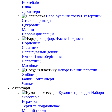
Коктейлів
Пива
Декантери
Сервірування столу
Скатертини
Столові прилади
Цукровиці
Млини
Набори для спецій
Фарфор, Фаянс
Подноси
Порцеляна
Салатники
Сервірувальні дошки
Ємності для зберігання
Серветниці
Маслінки
Декоративний пластик
Хлібниці
Банки/Контейнери
Чашки
Аксесуари
Кухонне приладдя
Набори
аксесуарів
Кераміка
Терки та подрібнювачі
Мірний посуд