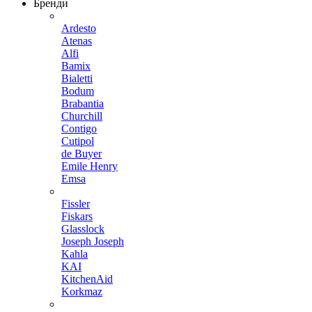
Бренди
Ardesto
Atenas
Alfi
Bamix
Bialetti
Bodum
Brabantia
Churchill
Contigo
Cutipol
de Buyer
Emile Henry
Emsa
Fissler
Fiskars
Glasslock
Joseph Joseph
Kahla
KAI
KitchenAid
Korkmaz