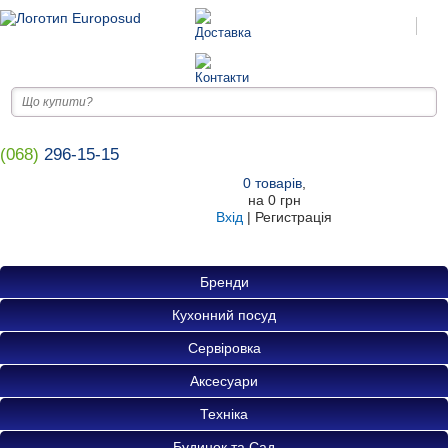
(068)
296-15-15
0
товарів
,
на
0 грн
Вхід
|
Регистрація
Бренди
Кухонний посуд
Сервіровка
Аксесуари
Техніка
Будинок та Сад