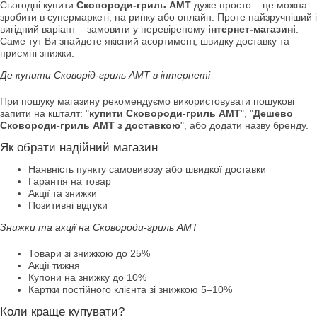
Сьогодні купити
Сковороди-гриль АМТ
дуже просто – це можна
зробити в супермаркеті, на ринку або онлайн. Проте найзручніший і
вигідний варіант – замовити у перевіреному
інтернет-магазині
.
Саме тут Ви знайдете якісний асортимент, швидку доставку та
приємні знижки.
Де купити Сковорід-гриль АМТ в інтернеті
При пошуку магазину рекомендуємо використовувати пошукові
запити на кшталт: "
купити Сковороди-гриль АМТ
", "
Дешево
Сковороди-гриль АМТ з доставкою
", або додати назву бренду.
Як обрати надійний магазин
Наявність пункту самовивозу або швидкої доставки
Гарантія на товар
Акції та знижки
Позитивні відгуки
Знижки та акції на Сковороди-гриль АМТ
Товари зі знижкою до 25%
Акції тижня
Купони на знижку до 10%
Картки постійного клієнта зі знижкою 5–10%
Коли краще купувати?