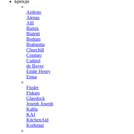
Бренди
Ardesto
Atenas
Alfi
Bamix
Bialetti
Bodum
Brabantia
Churchill
Contigo
Cutipol
de Buyer
Emile Henry
Emsa
Fissler
Fiskars
Glasslock
Joseph Joseph
Kahla
KAI
KitchenAid
Korkmaz