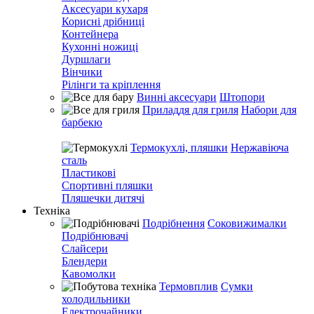
Аксесуари кухаря
Корисні дрібниці
Контейнера
Кухонні ножиці
Дуршлаги
Вінчики
Рілінги та кріплення
Винні аксесуари
Штопори
Приладдя для гриля
Набори для
барбекю
Термокухлі, пляшки
Нержавіюча
сталь
Пластикові
Спортивні пляшки
Пляшечки дитячі
Техніка
Подрібнення
Соковижималки
Подрібнювачі
Слайсери
Блендери
Кавомолки
Термовплив
Сумки
холодильники
Електрочайники