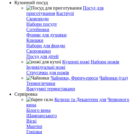
Кухонний посуд
Посуд для
приготування
Каструлі
Сковороди
Набори посуду
Сотейники
Форми для духовки
Кришки
Набори для фондю
Скороварки
Посуд для дітей
Кухонні ножі
Набори ножів
Індивідуальні ножі
Стругачки для ножів
Чайники, Френч-преси
Чайники (газ)
Термоглечики
Вакуумні термостакани
Сервіровка
Келихи та Декантери для
Червоного
вина
Білого вина
Шампанського
Віскі
Мартіні
Горілки