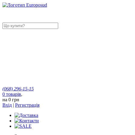
(068)
296-15-15
0
товарів
,
на
0 грн
Вхід
|
Регистрація