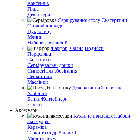
Коктейлів
Пива
Декантери
Сервірування столу
Скатертини
Столові прилади
Цукровиці
Млини
Набори для спецій
Фарфор, Фаянс
Подноси
Порцеляна
Салатники
Сервірувальні дошки
Ємності для зберігання
Серветниці
Маслінки
Декоративний пластик
Хлібниці
Банки/Контейнери
Чашки
Аксесуари
Кухонне приладдя
Набори
аксесуарів
Кераміка
Терки та подрібнювачі
Мірний посуд