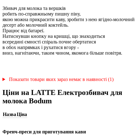
Збивач для молока та вершків
робить по-справжньому пишну піну,
якою можна прикрасити каву, зробити з нею ягідно-молочний
десерт або молочний коктейль.
Працює від батареї.
Натиснувши кнопку на кришці, що знаходиться
всередині ємності спіраль почне обертатися
в обох напрямках і рухатися вгору -
вниз, нагнітаючи, таким чином, якомога більше повітря.
Показати товари яких зараз немає в наявності (1)
Ціни на LATTE Електрозбивач для
молока Bodum
Назва
Ціна
Френч-преси для приготування кави