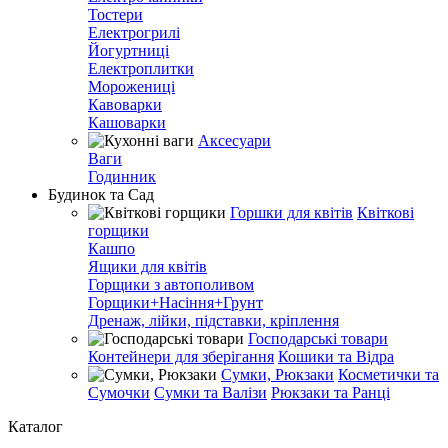
Тостери
Електрогрилі
Йогуртниці
Електроплитки
Морожениці
Кавоварки
Кашоварки
Аксесуари
Ваги
Годинник
Будинок та Сад
Горшки для квітів
Квіткові
горщики
Кашпо
Ящики для квітів
Горщики з автополивом
Горщики+Насіння+Грунт
Дренаж, лійки, підставки, кріплення
Господарські товари
Контейнери для зберігання
Кошики та Відра
Сумки, Рюкзаки
Косметички та
Сумочки
Сумки та Валізи
Рюкзаки та Ранці
Каталог