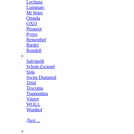
Lechuza
Luminarc
Mi Ware
Omada
OXO
Peugeot
Pyrex
Reisenthel
Riedel
Rondell
Salvinelli
Schott-Zwiesel
Sola
Swiss Diamond
Tefal
Tescoma
Tramontina
Vinzer
WOLL
Wusthof
Далі ...