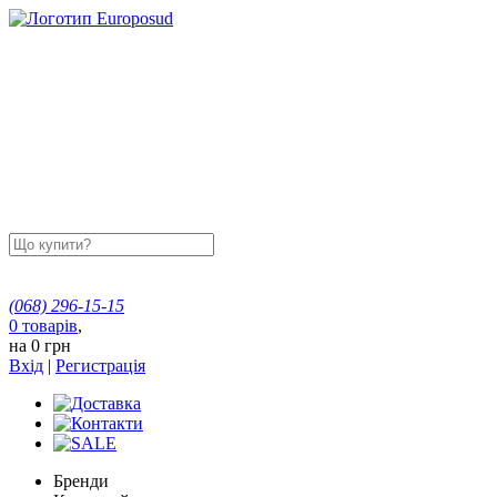
(068)
296-15-15
0
товарів
,
на
0 грн
Вхід
|
Регистрація
Бренди