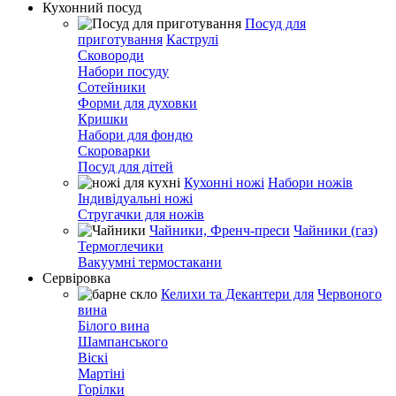
Кухонний посуд
Посуд для
приготування
Каструлі
Сковороди
Набори посуду
Сотейники
Форми для духовки
Кришки
Набори для фондю
Скороварки
Посуд для дітей
Кухонні ножі
Набори ножів
Індивідуальні ножі
Стругачки для ножів
Чайники, Френч-преси
Чайники (газ)
Термоглечики
Вакуумні термостакани
Сервіровка
Келихи та Декантери для
Червоного
вина
Білого вина
Шампанського
Віскі
Мартіні
Горілки