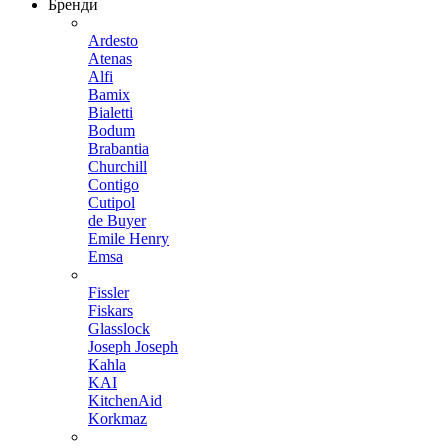
Бренди
Ardesto
Atenas
Alfi
Bamix
Bialetti
Bodum
Brabantia
Churchill
Contigo
Cutipol
de Buyer
Emile Henry
Emsa
Fissler
Fiskars
Glasslock
Joseph Joseph
Kahla
KAI
KitchenAid
Korkmaz