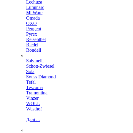
Lechuza
Luminarc
Mi Ware
Omada
OXO
Peugeot
Pyrex
Reisenthel
Riedel
Rondell
Salvinelli
Schott-Zwiesel
Sola
Swiss Diamond
Tefal
Tescoma
Tramontina
Vinzer
WOLL
Wusthof
Далі ...