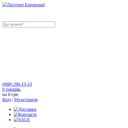
(068)
296-15-15
0
товарів
,
на
0 грн
Вхід
|
Регистрація