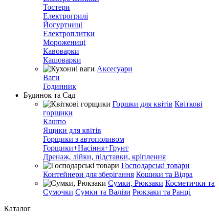
Тостери
Електрогрилі
Йогуртниці
Електроплитки
Морожениці
Кавоварки
Кашоварки
Аксесуари
Ваги
Годинник
Будинок та Сад
Горшки для квітів
Квіткові
горщики
Кашпо
Ящики для квітів
Горщики з автополивом
Горщики+Насіння+Грунт
Дренаж, лійки, підставки, кріплення
Господарські товари
Контейнери для зберігання
Кошики та Відра
Сумки, Рюкзаки
Косметички та
Сумочки
Сумки та Валізи
Рюкзаки та Ранці
Каталог