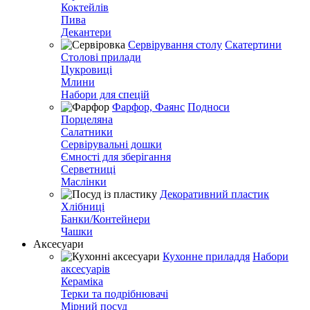
Коктейлів
Пива
Декантери
Сервірування столу
Скатертини
Столові прилади
Цукровиці
Млини
Набори для спецій
Фарфор, Фаянс
Подноси
Порцеляна
Салатники
Сервірувальні дошки
Ємності для зберігання
Серветниці
Маслінки
Декоративний пластик
Хлібниці
Банки/Контейнери
Чашки
Аксесуари
Кухонне приладдя
Набори
аксесуарів
Кераміка
Терки та подрібнювачі
Мірний посуд