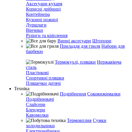
Аксесуари кухаря
Корисні дрібниці
Контейнера
Кухонні ножиці
Дуршлаги
Вінчики
Рілінги та кріплення
Винні аксесуари
Штопори
Приладдя для гриля
Набори для
барбекю
Термокухлі, пляшки
Нержавіюча
сталь
Пластикові
Спортивні пляшки
Пляшечки дитячі
Техніка
Подрібнення
Соковижималки
Подрібнювачі
Слайсери
Блендери
Кавомолки
Термовплив
Сумки
холодильники
Електрочайники