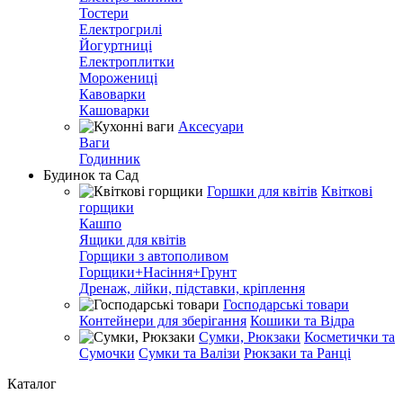
Тостери
Електрогрилі
Йогуртниці
Електроплитки
Морожениці
Кавоварки
Кашоварки
Аксесуари
Ваги
Годинник
Будинок та Сад
Горшки для квітів
Квіткові
горщики
Кашпо
Ящики для квітів
Горщики з автополивом
Горщики+Насіння+Грунт
Дренаж, лійки, підставки, кріплення
Господарські товари
Контейнери для зберігання
Кошики та Відра
Сумки, Рюкзаки
Косметички та
Сумочки
Сумки та Валізи
Рюкзаки та Ранці
Каталог