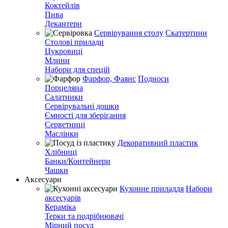
Коктейлів
Пива
Декантери
Сервірування столу
Скатертини
Столові прилади
Цукровиці
Млини
Набори для спецій
Фарфор, Фаянс
Подноси
Порцеляна
Салатники
Сервірувальні дошки
Ємності для зберігання
Серветниці
Маслінки
Декоративний пластик
Хлібниці
Банки/Контейнери
Чашки
Аксесуари
Кухонне приладдя
Набори
аксесуарів
Кераміка
Терки та подрібнювачі
Мірний посуд