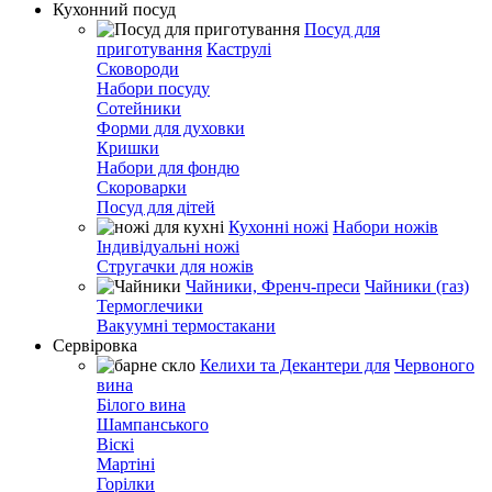
Кухонний посуд
Посуд для
приготування
Каструлі
Сковороди
Набори посуду
Сотейники
Форми для духовки
Кришки
Набори для фондю
Скороварки
Посуд для дітей
Кухонні ножі
Набори ножів
Індивідуальні ножі
Стругачки для ножів
Чайники, Френч-преси
Чайники (газ)
Термоглечики
Вакуумні термостакани
Сервіровка
Келихи та Декантери для
Червоного
вина
Білого вина
Шампанського
Віскі
Мартіні
Горілки