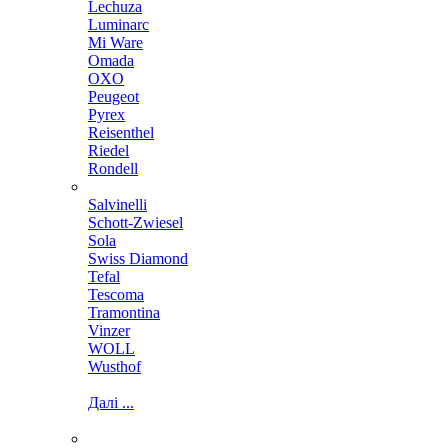
Lechuza
Luminarc
Mi Ware
Omada
OXO
Peugeot
Pyrex
Reisenthel
Riedel
Rondell
Salvinelli
Schott-Zwiesel
Sola
Swiss Diamond
Tefal
Tescoma
Tramontina
Vinzer
WOLL
Wusthof
Далі ...