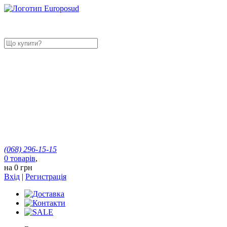
(068)
296-15-15
0
товарів
,
на
0 грн
Вхід
|
Регистрація