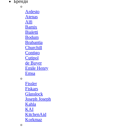
Бренди
Ardesto
Atenas
Alfi
Bamix
Bialetti
Bodum
Brabantia
Churchill
Contigo
Cutipol
de Buyer
Emile Henry
Emsa
Fissler
Fiskars
Glasslock
Joseph Joseph
Kahla
KAI
KitchenAid
Korkmaz