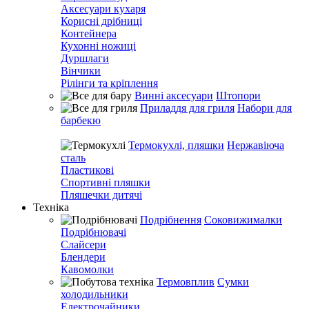
Аксесуари кухаря
Корисні дрібниці
Контейнера
Кухонні ножиці
Дуршлаги
Вінчики
Рілінги та кріплення
Винні аксесуари
Штопори
Приладдя для гриля
Набори для
барбекю
Термокухлі, пляшки
Нержавіюча
сталь
Пластикові
Спортивні пляшки
Пляшечки дитячі
Техніка
Подрібнення
Соковижималки
Подрібнювачі
Слайсери
Блендери
Кавомолки
Термовплив
Сумки
холодильники
Електрочайники