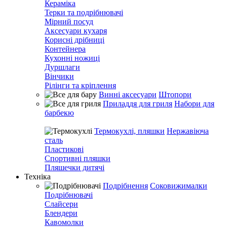
Кераміка
Терки та подрібнювачі
Мірний посуд
Аксесуари кухаря
Корисні дрібниці
Контейнера
Кухонні ножиці
Дуршлаги
Вінчики
Рілінги та кріплення
Винні аксесуари
Штопори
Приладдя для гриля
Набори для
барбекю
Термокухлі, пляшки
Нержавіюча
сталь
Пластикові
Спортивні пляшки
Пляшечки дитячі
Техніка
Подрібнення
Соковижималки
Подрібнювачі
Слайсери
Блендери
Кавомолки