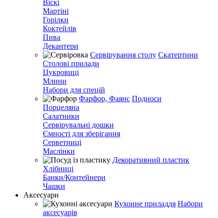
Віскі
Мартіні
Горілки
Коктейлів
Пива
Декантери
Сервірування столу
Скатертини
Столові прилади
Цукровиці
Млини
Набори для спецій
Фарфор, Фаянс
Подноси
Порцеляна
Салатники
Сервірувальні дошки
Ємності для зберігання
Серветниці
Маслінки
Декоративний пластик
Хлібниці
Банки/Контейнери
Чашки
Аксесуари
Кухонне приладдя
Набори
аксесуарів