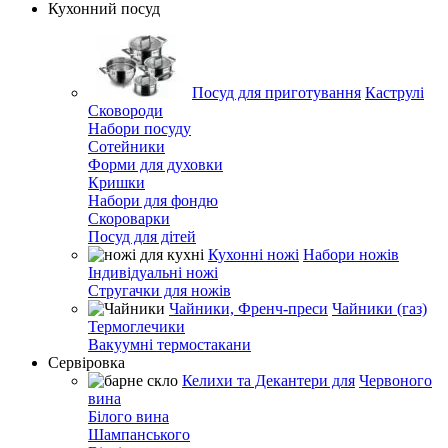
Кухонний посуд
Посуд для приготування
Каструлі
Сковороди
Набори посуду
Сотейники
Форми для духовки
Кришки
Набори для фондю
Скороварки
Посуд для дітей
Кухонні ножі
Набори ножів
Індивідуальні ножі
Стругачки для ножів
Чайники, Френч-преси
Чайники (газ)
Термоглечики
Вакуумні термостакани
Сервіровка
Келихи та Декантери для
Червоного
вина
Білого вина
Шампанського