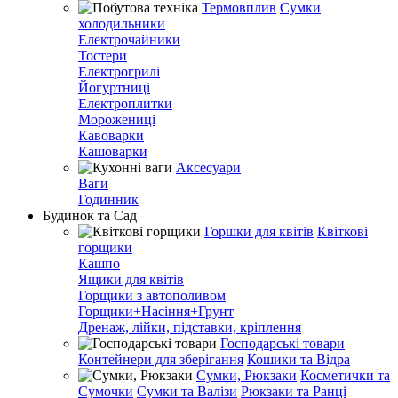
Термовплив
Сумки
холодильники
Електрочайники
Тостери
Електрогрилі
Йогуртниці
Електроплитки
Морожениці
Кавоварки
Кашоварки
Аксесуари
Ваги
Годинник
Будинок та Сад
Горшки для квітів
Квіткові
горщики
Кашпо
Ящики для квітів
Горщики з автополивом
Горщики+Насіння+Грунт
Дренаж, лійки, підставки, кріплення
Господарські товари
Контейнери для зберігання
Кошики та Відра
Сумки, Рюкзаки
Косметички та
Сумочки
Сумки та Валізи
Рюкзаки та Ранці