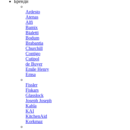
Бренди
Ardesto
Atenas
Alfi
Bamix
Bialetti
Bodum
Brabantia
Churchill
Contigo
Cutipol
de Buyer
Emile Henry
Emsa
Fissler
Fiskars
Glasslock
Joseph Joseph
Kahla
KAI
KitchenAid
Korkmaz