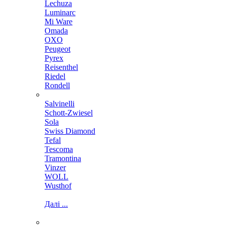
Lechuza
Luminarc
Mi Ware
Omada
OXO
Peugeot
Pyrex
Reisenthel
Riedel
Rondell
Salvinelli
Schott-Zwiesel
Sola
Swiss Diamond
Tefal
Tescoma
Tramontina
Vinzer
WOLL
Wusthof
Далі ...