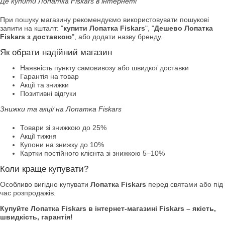
Де купити Лопатка Fiskars в інтернеті
При пошуку магазину рекомендуємо використовувати пошукові
запити на кшталт: "
купити Лопатка Fiskars
", "
Дешево Лопатка
Fiskars з доставкою
", або додати назву бренду.
Як обрати надійний магазин
Наявність пункту самовивозу або швидкої доставки
Гарантія на товар
Акції та знижки
Позитивні відгуки
Знижки та акції на Лопатка Fiskars
Товари зі знижкою до 25%
Акції тижня
Купони на знижку до 10%
Картки постійного клієнта зі знижкою 5–10%
Коли краще купувати?
Особливо вигідно купувати
Лопатка Fiskars
перед святами або під
час розпродажів.
Купуйте Лопатка Fiskars в інтернет-магазині Fiskars – якість,
швидкість, гарантія!