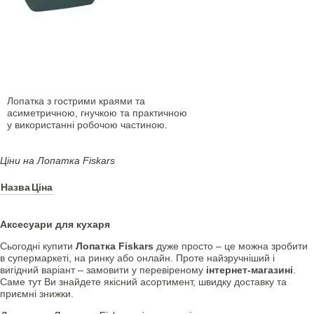
Лопатка з гострими краями та
асиметричною, гнучкою та практичною
у використанні робочою частиною.
Ціни на Лопатка Fiskars
Назва
Ціна
Аксесуари для кухаря
Сьогодні купити
Лопатка Fiskars
дуже просто – це можна зробити
в супермаркеті, на ринку або онлайн. Проте найзручніший і
вигідний варіант – замовити у перевіреному
інтернет-магазині
.
Саме тут Ви знайдете якісний асортимент, швидку доставку та
приємні знижки.