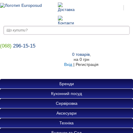
(068)
296-15-15
0
товарів
,
на
0 грн
Вхід
|
Регистрація
Бренди
Кухонний посуд
Сервіровка
Аксесуари
Техніка
Будинок та Сад