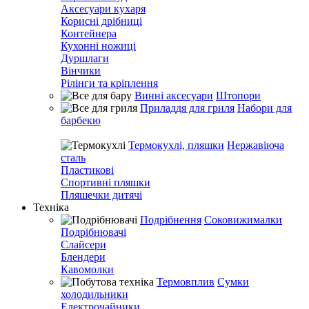
Аксесуари кухаря
Корисні дрібниці
Контейнера
Кухонні ножиці
Дуршлаги
Вінчики
Рілінги та кріплення
Винні аксесуари
Штопори
Приладдя для гриля
Набори для
барбекю
Термокухлі, пляшки
Нержавіюча
сталь
Пластикові
Спортивні пляшки
Пляшечки дитячі
Техніка
Подрібнення
Соковижималки
Подрібнювачі
Слайсери
Блендери
Кавомолки
Термовплив
Сумки
холодильники
Електрочайники