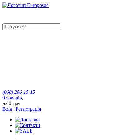
(068)
296-15-15
0
товарів
,
на
0 грн
Вхід
|
Регистрація