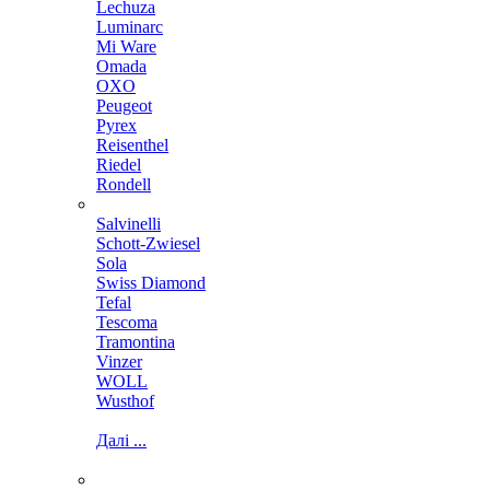
Lechuza
Luminarc
Mi Ware
Omada
OXO
Peugeot
Pyrex
Reisenthel
Riedel
Rondell
Salvinelli
Schott-Zwiesel
Sola
Swiss Diamond
Tefal
Tescoma
Tramontina
Vinzer
WOLL
Wusthof
Далі ...