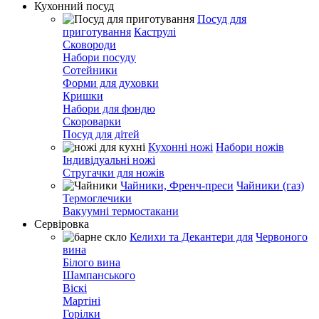
Кухонний посуд
Посуд для
приготування
Каструлі
Сковороди
Набори посуду
Сотейники
Форми для духовки
Кришки
Набори для фондю
Скороварки
Посуд для дітей
Кухонні ножі
Набори ножів
Індивідуальні ножі
Стругачки для ножів
Чайники, Френч-преси
Чайники (газ)
Термоглечики
Вакуумні термостакани
Сервіровка
Келихи та Декантери для
Червоного
вина
Білого вина
Шампанського
Віскі
Мартіні
Горілки