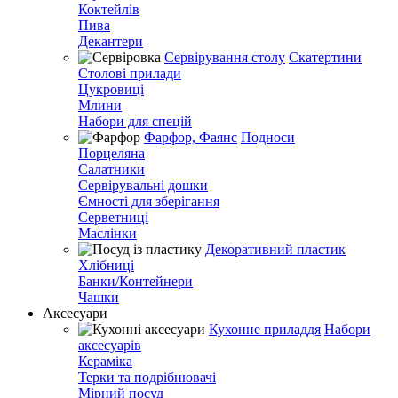
Коктейлів
Пива
Декантери
Сервірування столу
Скатертини
Столові прилади
Цукровиці
Млини
Набори для спецій
Фарфор, Фаянс
Подноси
Порцеляна
Салатники
Сервірувальні дошки
Ємності для зберігання
Серветниці
Маслінки
Декоративний пластик
Хлібниці
Банки/Контейнери
Чашки
Аксесуари
Кухонне приладдя
Набори
аксесуарів
Кераміка
Терки та подрібнювачі
Мірний посуд