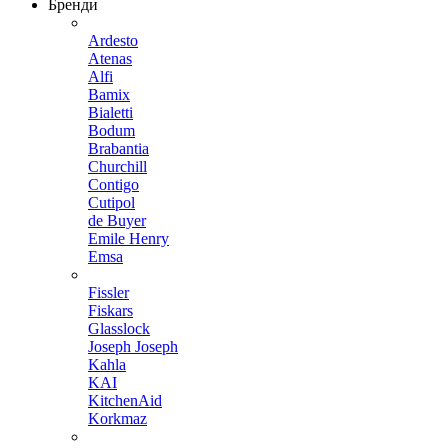
Бренди
Ardesto
Atenas
Alfi
Bamix
Bialetti
Bodum
Brabantia
Churchill
Contigo
Cutipol
de Buyer
Emile Henry
Emsa
Fissler
Fiskars
Glasslock
Joseph Joseph
Kahla
KAI
KitchenAid
Korkmaz