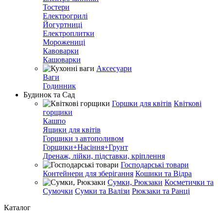
Тостери
Електрогрилі
Йогуртниці
Електроплитки
Морожениці
Кавоварки
Кашоварки
Аксесуари
Ваги
Годинник
Будинок та Сад
Горшки для квітів
Квіткові
горщики
Кашпо
Ящики для квітів
Горщики з автополивом
Горщики+Насіння+Грунт
Дренаж, лійки, підставки, кріплення
Господарські товари
Контейнери для зберігання
Кошики та Відра
Сумки, Рюкзаки
Косметички та
Сумочки
Сумки та Валізи
Рюкзаки та Ранці
Каталог