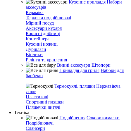
Кухонне приладдя
Набори
аксесуарів
Кераміка
Терки та подрібнювачі
Мірний посуд
Аксесуари кухаря
Корисні дрібниці
Контейнера
Кухонні ножиці
Дуршлаги
Вінчики
Рілінги та кріплення
Винні аксесуари
Штопори
Приладдя для гриля
Набори для
барбекю
Термокухлі, пляшки
Нержавіюча
сталь
Пластикові
Спортивні пляшки
Пляшечки дитячі
Техніка
Подрібнення
Соковижималки
Подрібнювачі
Слайсери