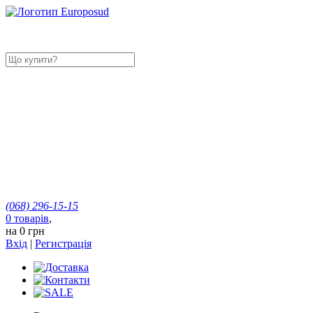
(068)
296-15-15
0
товарів
,
на
0 грн
Вхід
|
Регистрація