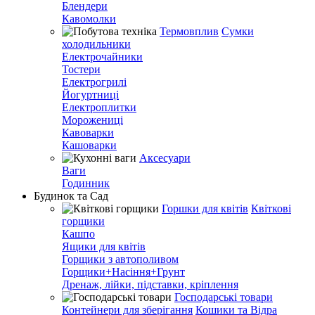
Блендери
Кавомолки
Термовплив
Сумки
холодильники
Електрочайники
Тостери
Електрогрилі
Йогуртниці
Електроплитки
Морожениці
Кавоварки
Кашоварки
Аксесуари
Ваги
Годинник
Будинок та Сад
Горшки для квітів
Квіткові
горщики
Кашпо
Ящики для квітів
Горщики з автополивом
Горщики+Насіння+Грунт
Дренаж, лійки, підставки, кріплення
Господарські товари
Контейнери для зберігання
Кошики та Відра