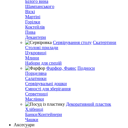
Білого вина
Шампанського
Віскі
Мартіні
Горілки
Коктейлів
Пива
Декантери
Сервірування столу
Скатертини
Столові прилади
Цукровиці
Млини
Набори для спецій
Фарфор, Фаянс
Подноси
Порцеляна
Салатники
Сервірувальні дошки
Ємності для зберігання
Серветниці
Маслінки
Декоративний пластик
Хлібниці
Банки/Контейнери
Чашки
Аксесуари