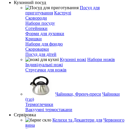
Кухонний посуд
Посуд для
приготування
Каструлі
Сковороди
Набори посуду
Сотейники
Форми для духовки
Кришки
Набори для фондю
Скороварки
Посуд для дітей
Кухонні ножі
Набори ножів
Індивідуальні ножі
Стругачки для ножів
Чайники, Френч-преси
Чайники
(газ)
Термоглечики
Вакуумні термостакани
Сервіровка
Келихи та Декантери для
Червоного
вина