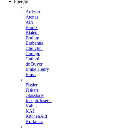
Бренди
Ardesto
Atenas
Alfi
Bamix
Bialetti
Bodum
Brabantia
Churchill
Contigo
Cutipol
de Buyer
Emile Henry
Emsa
Fissler
Fiskars
Glasslock
Joseph Joseph
Kahla
KAI
KitchenAid
Korkmaz