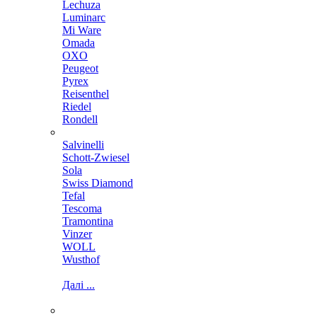
Lechuza
Luminarc
Mi Ware
Omada
OXO
Peugeot
Pyrex
Reisenthel
Riedel
Rondell
Salvinelli
Schott-Zwiesel
Sola
Swiss Diamond
Tefal
Tescoma
Tramontina
Vinzer
WOLL
Wusthof
Далі ...