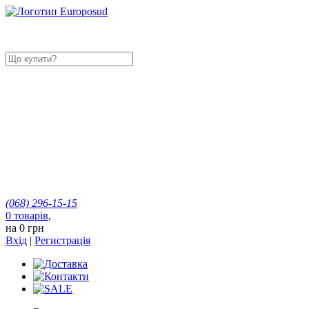
(068)
296-15-15
0
товарів
,
на
0 грн
Вхід
|
Регистрація