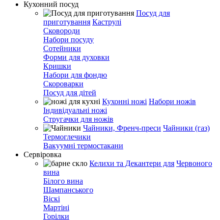
Кухонний посуд
Посуд для
приготування
Каструлі
Сковороди
Набори посуду
Сотейники
Форми для духовки
Кришки
Набори для фондю
Скороварки
Посуд для дітей
Кухонні ножі
Набори ножів
Індивідуальні ножі
Стругачки для ножів
Чайники, Френч-преси
Чайники (газ)
Термоглечики
Вакуумні термостакани
Сервіровка
Келихи та Декантери для
Червоного
вина
Білого вина
Шампанського
Віскі
Мартіні
Горілки