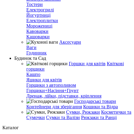
Тостери
Електрогрилі
Йогуртниці
Електроплитки
Морожениці
Кавоварки
Кашоварки
Аксесуари
Ваги
Годинник
Будинок та Сад
Горшки для квітів
Квіткові
горщики
Кашпо
Ящики для квітів
Горщики з автополивом
Горщики+Насіння+Грунт
Дренаж, лійки, підставки, кріплення
Господарські товари
Контейнери для зберігання
Кошики та Відра
Сумки, Рюкзаки
Косметички та
Сумочки
Сумки та Валізи
Рюкзаки та Ранці
Каталог