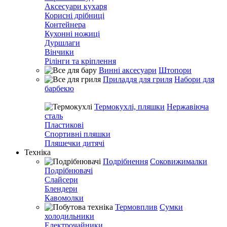
Аксесуари кухаря
Корисні дрібниці
Контейнера
Кухонні ножиці
Дуршлаги
Вінчики
Рілінги та кріплення
Винні аксесуари
Штопори
Приладдя для гриля
Набори для
барбекю
Термокухлі, пляшки
Нержавіюча
сталь
Пластикові
Спортивні пляшки
Пляшечки дитячі
Техніка
Подрібнення
Соковижималки
Подрібнювачі
Слайсери
Блендери
Кавомолки
Термовплив
Сумки
холодильники
Електрочайники