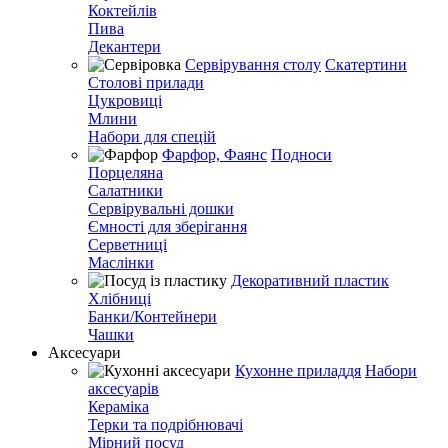
Коктейлів
Пива
Декантери
Сервірування столу
Скатертини
Столові прилади
Цукровиці
Млини
Набори для спецій
Фарфор, Фаянс
Подноси
Порцеляна
Салатники
Сервірувальні дошки
Ємності для зберігання
Серветниці
Маслінки
Декоративний пластик
Хлібниці
Банки/Контейнери
Чашки
Аксесуари
Кухонне приладдя
Набори
аксесуарів
Кераміка
Терки та подрібнювачі
Мірний посуд