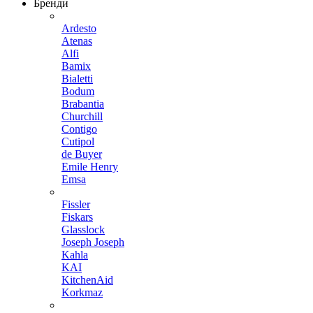
Бренди
Ardesto
Atenas
Alfi
Bamix
Bialetti
Bodum
Brabantia
Churchill
Contigo
Cutipol
de Buyer
Emile Henry
Emsa
Fissler
Fiskars
Glasslock
Joseph Joseph
Kahla
KAI
KitchenAid
Korkmaz