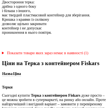
Двостороння терка:
дрібна з одного боку
і більша з іншого,
має твердий пластмасовий контейнер для зберігання.
Кришка з краями із силікону
дозволяє щільно закривати
контейнер і не допускає
проникнення в нього повітря.
Показати товари яких зараз немає в наявності (1)
Ціни на Терка з контейнером Fiskars
Назва
Ціна
Терки
Сьогодні купити
Терка з контейнером Fiskars
дуже просто –
це можна зробити в супермаркеті, на ринку або онлайн. Проте
найзручніший і вигідний варіант – замовити у перевіреному