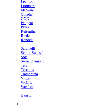
Lechuza
Luminarc
Mi Ware
Omada
OXO
Peugeot
Pyrex
Reisenthel
Riedel
Rondell
Salvinelli
Schott-Zwiesel
Sola
Swiss Diamond
Tefal
Tescoma
Tramontina
Vinzer
WOLL
Wusthof
Далі ...