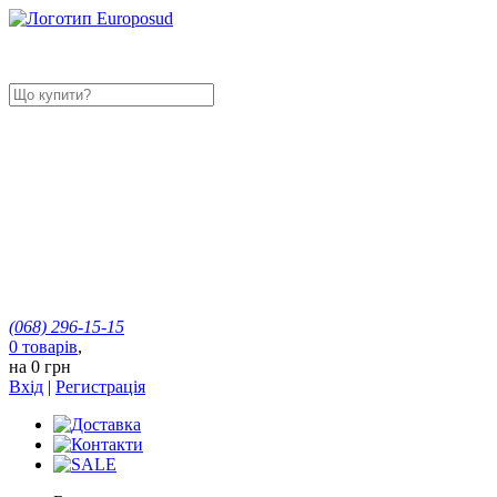
(068)
296-15-15
0
товарів
,
на
0 грн
Вхід
|
Регистрація