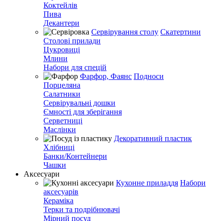
Коктейлів
Пива
Декантери
Сервірування столу
Скатертини
Столові прилади
Цукровиці
Млини
Набори для спецій
Фарфор, Фаянс
Подноси
Порцеляна
Салатники
Сервірувальні дошки
Ємності для зберігання
Серветниці
Маслінки
Декоративний пластик
Хлібниці
Банки/Контейнери
Чашки
Аксесуари
Кухонне приладдя
Набори
аксесуарів
Кераміка
Терки та подрібнювачі
Мірний посуд