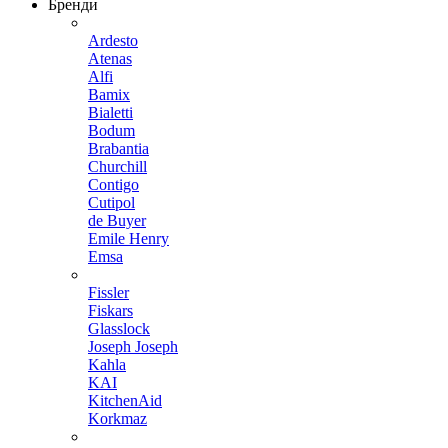
Бренди
Ardesto
Atenas
Alfi
Bamix
Bialetti
Bodum
Brabantia
Churchill
Contigo
Cutipol
de Buyer
Emile Henry
Emsa
Fissler
Fiskars
Glasslock
Joseph Joseph
Kahla
KAI
KitchenAid
Korkmaz