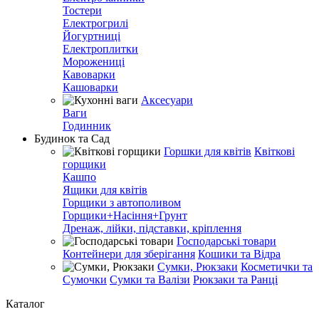
Тостери
Електрогрилі
Йогуртниці
Електроплитки
Морожениці
Кавоварки
Кашоварки
Аксесуари
Ваги
Годинник
Будинок та Сад
Горшки для квітів
Квіткові
горщики
Кашпо
Ящики для квітів
Горщики з автополивом
Горщики+Насіння+Грунт
Дренаж, лійки, підставки, кріплення
Господарські товари
Контейнери для зберігання
Кошики та Відра
Сумки, Рюкзаки
Косметички та
Сумочки
Сумки та Валізи
Рюкзаки та Ранці
Каталог