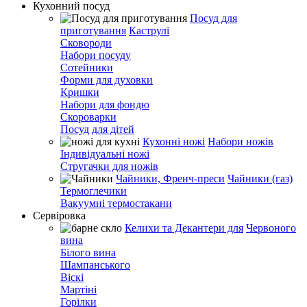
Кухонний посуд
Посуд для
приготування
Каструлі
Сковороди
Набори посуду
Сотейники
Форми для духовки
Кришки
Набори для фондю
Скороварки
Посуд для дітей
Кухонні ножі
Набори ножів
Індивідуальні ножі
Стругачки для ножів
Чайники, Френч-преси
Чайники (газ)
Термоглечики
Вакуумні термостакани
Сервіровка
Келихи та Декантери для
Червоного
вина
Білого вина
Шампанського
Віскі
Мартіні
Горілки