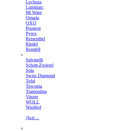
Lechuza
Luminarc
Mi Ware
Omada
OXO
Peugeot
Pyrex
Reisenthel
Riedel
Rondell
Salvinelli
Schott-Zwiesel
Sola
Swiss Diamond
Tefal
Tescoma
Tramontina
Vinzer
WOLL
Wusthof
Далі ...