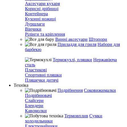
Аксесуари кухаря
Корисні дрібниці
Контейнера
Кухонні ножиці
Дуршлаги
Вінчики
Рілінги та кріплення
Винні аксесуари
Штопори
Приладдя для гриля
Набори для
барбекю
Термокухлі, пляшки
Нержавіюча
сталь
Пластикові
Спортивні пляшки
Пляшечки дитячі
Техніка
Подрібнення
Соковижималки
Подрібнювачі
Слайсери
Блендери
Кавомолки
Термовплив
Сумки
холодильники
Електрочайники