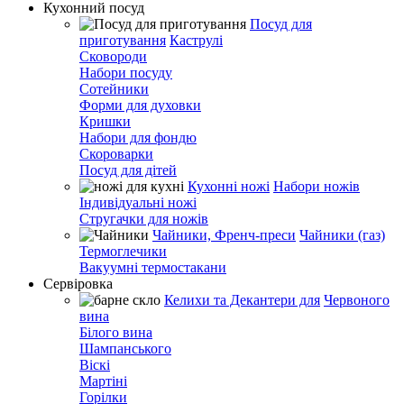
Кухонний посуд
Посуд для
приготування
Каструлі
Сковороди
Набори посуду
Сотейники
Форми для духовки
Кришки
Набори для фондю
Скороварки
Посуд для дітей
Кухонні ножі
Набори ножів
Індивідуальні ножі
Стругачки для ножів
Чайники, Френч-преси
Чайники (газ)
Термоглечики
Вакуумні термостакани
Сервіровка
Келихи та Декантери для
Червоного
вина
Білого вина
Шампанського
Віскі
Мартіні
Горілки