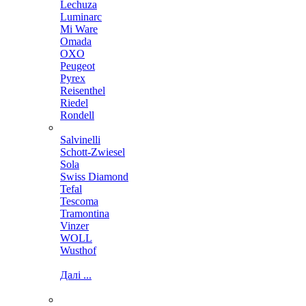
Lechuza
Luminarc
Mi Ware
Omada
OXO
Peugeot
Pyrex
Reisenthel
Riedel
Rondell
Salvinelli
Schott-Zwiesel
Sola
Swiss Diamond
Tefal
Tescoma
Tramontina
Vinzer
WOLL
Wusthof
Далі ...