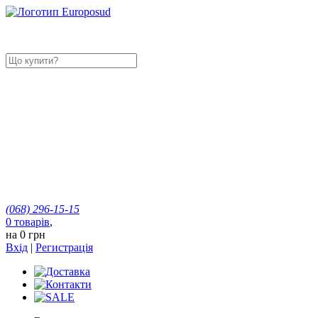
(068)
296-15-15
0
товарів
,
на
0 грн
Вхід
|
Регистрація