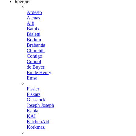
Бренди
Ardesto
Atenas
Alfi
Bamix
Bialetti
Bodum
Brabantia
Churchill
Contigo
Cutipol
de Buyer
Emile Henry
Emsa
Fissler
Fiskars
Glasslock
Joseph Joseph
Kahla
KAI
KitchenAid
Korkmaz