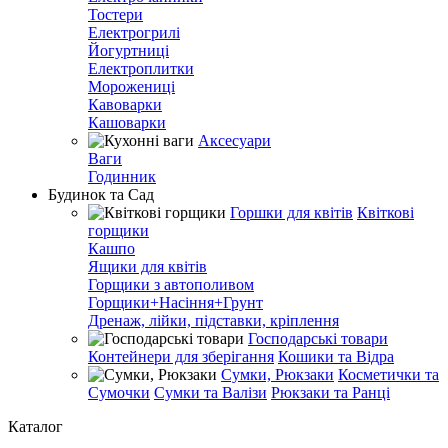
Тостери
Електрогрилі
Йогуртниці
Електроплитки
Морожениці
Кавоварки
Кашоварки
Аксесуари
Ваги
Годинник
Будинок та Сад
Горшки для квітів
Квіткові
горщики
Кашпо
Ящики для квітів
Горщики з автополивом
Горщики+Насіння+Грунт
Дренаж, лійки, підставки, кріплення
Господарські товари
Контейнери для зберігання
Кошики та Відра
Сумки, Рюкзаки
Косметички та
Сумочки
Сумки та Валізи
Рюкзаки та Ранці
Каталог