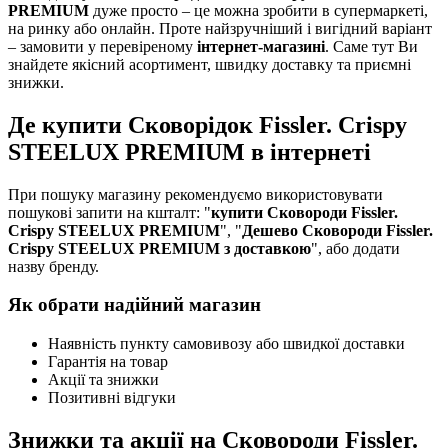
PREMIUM
дуже просто – це можна зробити в супермаркеті,
на ринку або онлайн. Проте найзручніший і вигідний варіант
– замовити у перевіреному
інтернет-магазині
. Саме тут Ви
знайдете якісний асортимент, швидку доставку та приємні
знижки.
Де купити Сковорідок Fissler. Сrispy
STEELUX PREMIUM в інтернеті
При пошуку магазину рекомендуємо використовувати
пошукові запити на кшталт: "
купити Сковороди Fissler.
Сrispy STEELUX PREMIUM
", "
Дешево Сковороди Fissler.
Сrispy STEELUX PREMIUM з доставкою
", або додати
назву бренду.
Як обрати надійний магазин
Наявність пункту самовивозу або швидкої доставки
Гарантія на товар
Акції та знижки
Позитивні відгуки
Знижки та акції на Сковороди Fissler.