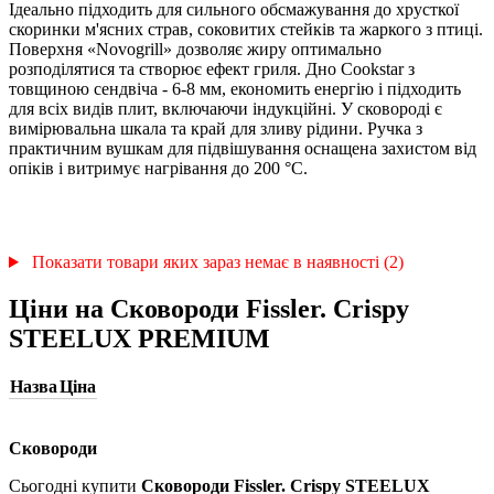
Ідеально підходить для сильного обсмажування до хрусткої
скоринки м'ясних страв, соковитих стейків та жаркого з птиці.
Поверхня «Novogrill» дозволяє жиру оптимально
розподілятися та створює ефект гриля. Дно Cookstar з
товщиною сендвіча - 6-8 мм, економить енергію і підходить
для всіх видів плит, включаючи індукційні. У сковороді є
вимірювальна шкала та край для зливу рідини. Ручка з
практичним вушкам для підвішування оснащена захистом від
опіків і витримує нагрівання до 200 °С.
Показати товари яких зараз немає в наявності (2)
Ціни на Сковороди Fissler. Сrispy
STEELUX PREMIUM
Назва
Ціна
Сковороди
Сьогодні купити
Сковороди Fissler. Сrispy STEELUX