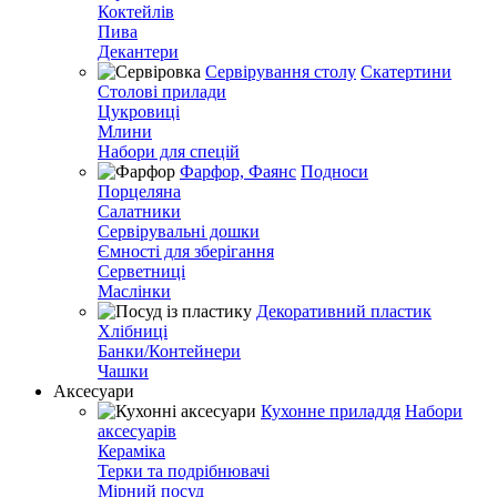
Коктейлів
Пива
Декантери
Сервірування столу
Скатертини
Столові прилади
Цукровиці
Млини
Набори для спецій
Фарфор, Фаянс
Подноси
Порцеляна
Салатники
Сервірувальні дошки
Ємності для зберігання
Серветниці
Маслінки
Декоративний пластик
Хлібниці
Банки/Контейнери
Чашки
Аксесуари
Кухонне приладдя
Набори
аксесуарів
Кераміка
Терки та подрібнювачі
Мірний посуд