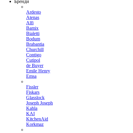
Бренди
Ardesto
Atenas
Alfi
Bamix
Bialetti
Bodum
Brabantia
Churchill
Contigo
Cutipol
de Buyer
Emile Henry
Emsa
Fissler
Fiskars
Glasslock
Joseph Joseph
Kahla
KAI
KitchenAid
Korkmaz