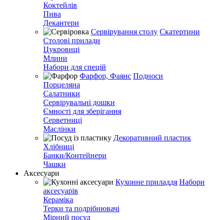
Коктейлів
Пива
Декантери
Сервірування столу
Скатертини
Столові прилади
Цукровиці
Млини
Набори для спецій
Фарфор, Фаянс
Подноси
Порцеляна
Салатники
Сервірувальні дошки
Ємності для зберігання
Серветниці
Маслінки
Декоративний пластик
Хлібниці
Банки/Контейнери
Чашки
Аксесуари
Кухонне приладдя
Набори
аксесуарів
Кераміка
Терки та подрібнювачі
Мірний посуд