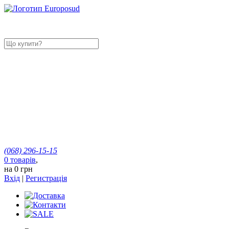
(068)
296-15-15
0
товарів
,
на
0 грн
Вхід
|
Регистрація