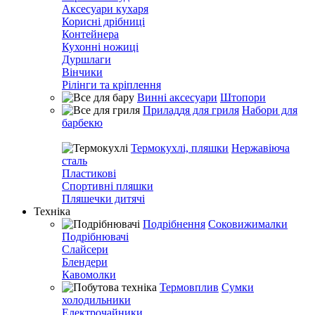
Аксесуари кухаря
Корисні дрібниці
Контейнера
Кухонні ножиці
Дуршлаги
Вінчики
Рілінги та кріплення
Винні аксесуари
Штопори
Приладдя для гриля
Набори для
барбекю
Термокухлі, пляшки
Нержавіюча
сталь
Пластикові
Спортивні пляшки
Пляшечки дитячі
Техніка
Подрібнення
Соковижималки
Подрібнювачі
Слайсери
Блендери
Кавомолки
Термовплив
Сумки
холодильники
Електрочайники