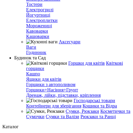
Тостери
Електрогрилі
Йогуртниці
Електроплитки
Морожениці
Кавоварки
Кашоварки
Аксесуари
Ваги
Годинник
Будинок та Сад
Горшки для квітів
Квіткові
горщики
Кашпо
Ящики для квітів
Горщики з автополивом
Горщики+Насіння+Грунт
Дренаж, лійки, підставки, кріплення
Господарські товари
Контейнери для зберігання
Кошики та Відра
Сумки, Рюкзаки
Косметички та
Сумочки
Сумки та Валізи
Рюкзаки та Ранці
Каталог