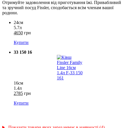
Отримуйте задоволення від приготування їжі. Привабливий
та зручний посуд Fissler, сподобається всім членам вашої
родини.
24см
5.7л
4650
грн
Купити
33 150 16
16см
1.4л
2785
грн
Купити
Показати товари яких зараз немає в наявності (4)