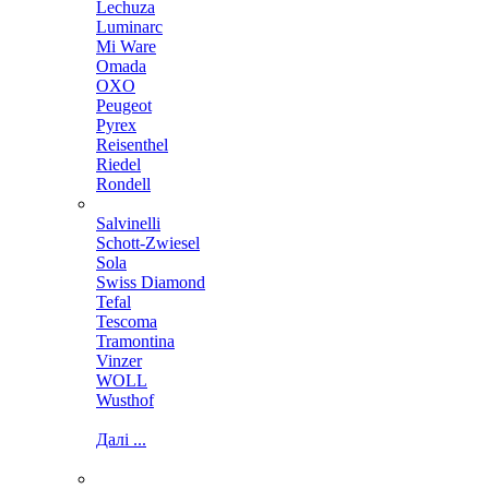
Lechuza
Luminarc
Mi Ware
Omada
OXO
Peugeot
Pyrex
Reisenthel
Riedel
Rondell
Salvinelli
Schott-Zwiesel
Sola
Swiss Diamond
Tefal
Tescoma
Tramontina
Vinzer
WOLL
Wusthof
Далі ...