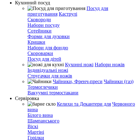
Кухонний посуд
Посуд для
приготування
Каструлі
Сковороди
Набори посуду
Сотейники
Форми для духовки
Кришки
Набори для фондю
Скороварки
Посуд для дітей
Кухонні ножі
Набори ножів
Індивідуальні ножі
Стругачки для ножів
Чайники, Френч-преси
Чайники (газ)
Термоглечики
Вакуумні термостакани
Сервіровка
Келихи та Декантери для
Червоного
вина
Білого вина
Шампанського
Віскі
Мартіні
Горілки