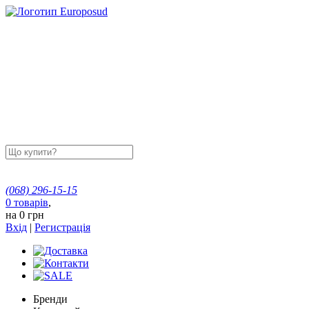
(068)
296-15-15
0
товарів
,
на
0 грн
Вхід
|
Регистрація
Бренди