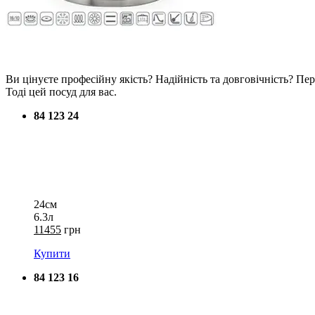
Ви цінуєте професійну якість? Надійність та довговічність? Пер
Тоді цей посуд для вас.
84 123 24
24см
6.3л
11455
грн
Купити
84 123 16