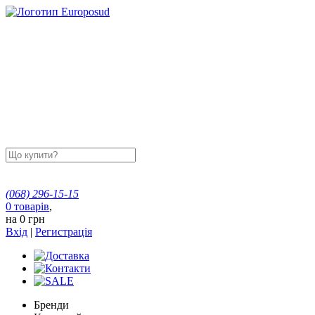
(068)
296-15-15
0
товарів
,
на
0 грн
Вхід
|
Регистрація
Бренди