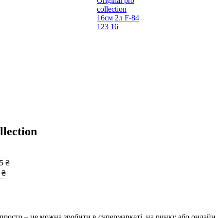
llection
5 ₴
 ₴
просто – це можна зробити в супермаркеті, на ринку або онлайн.