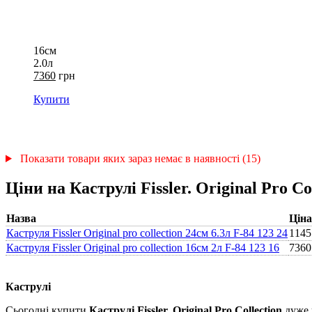
16см
2.0л
7360
грн
Купити
Показати товари яких зараз немає в наявності (15)
Ціни на Каструлі Fissler. Original Pro Co
Назва
Ціна
Каструля Fissler Original pro collection 24см 6.3л F-84 123 24
1145
Каструля Fissler Original pro collection 16см 2л F-84 123 16
7360
Каструлі
Сьогодні купити
Каструлі Fissler. Original Pro Collection
дуже 