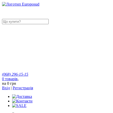
(068)
296-15-15
0
товарів
,
на
0 грн
Вхід
|
Регистрація