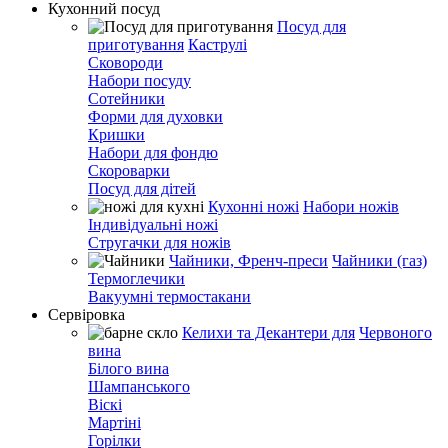
Кухонний посуд
Посуд для
приготування
Каструлі
Сковороди
Набори посуду
Сотейники
Форми для духовки
Кришки
Набори для фондю
Скороварки
Посуд для дітей
Кухонні ножі
Набори ножів
Індивідуальні ножі
Стругачки для ножів
Чайники, Френч-преси
Чайники (газ)
Термоглечики
Вакуумні термостакани
Сервіровка
Келихи та Декантери для
Червоного
вина
Білого вина
Шампанського
Віскі
Мартіні
Горілки