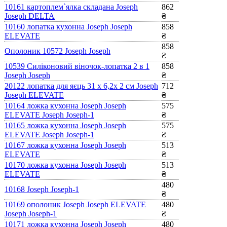
10161 картоплем`ялка складана Joseph
862
Joseph DELTA
₴
10160 лопатка кухонна Joseph Joseph
858
ELEVATE
₴
858
Ополоник 10572 Joseph Joseph
₴
10539 Силіконовий віночок-лопатка 2 в 1
858
Joseph Joseph
₴
20122 лопатка для яєць 31 x 6,2x 2 см Joseph
712
Joseph ELEVATE
₴
10164 ложка кухонна Joseph Joseph
575
ELEVATE Joseph Joseph-1
₴
10165 ложка кухонна Joseph Joseph
575
ELEVATE Joseph Joseph-1
₴
10167 ложка кухонна Joseph Joseph
513
ELEVATE
₴
10170 ложка кухонна Joseph Joseph
513
ELEVATE
₴
480
10168 Joseph Joseph-1
₴
10169 ополоник Joseph Joseph ELEVATE
480
Joseph Joseph-1
₴
10171 ложка кухонна Joseph Joseph
480