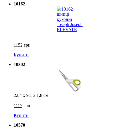
10162
1152
грн
Купити
10302
22,4 х 9,1 х 1,8 см
1117
грн
Купити
10570