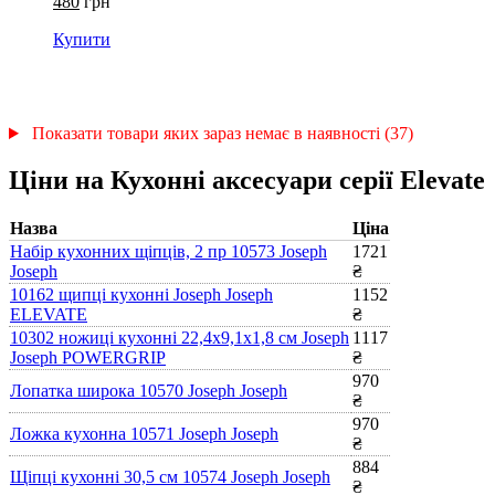
480
грн
Купити
Показати товари яких зараз немає в наявності (37)
Ціни на Кухонні аксесуари серії Elevate
Назва
Ціна
Набір кухонних щіпців, 2 пр 10573 Joseph
1721
Joseph
₴
10162 щипці кухонні Joseph Joseph
1152
ELEVATE
₴
10302 ножиці кухонні 22,4х9,1х1,8 см Joseph
1117
Joseph POWERGRIP
₴
970
Лопатка широка 10570 Joseph Joseph
₴
970
Ложка кухонна 10571 Joseph Joseph
₴
884
Щіпці кухонні 30,5 см 10574 Joseph Joseph
₴