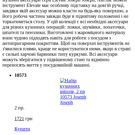
інструмент Elevate має особливу підставку на довгій ручці,
завдяки якій аксесуар можна класти на будь-яку поверхню, а
його робоча частина завжди буде в піднятому положенні і не
торкатиметься столу. У цій колекції є всі необхідні аксесуари
для різних кухонних операцій: ложки, шумівки, лопаточки,
шпателі та пензлики. Виготовлені з жароміцного матеріалу
вони чудово підходять навіть для роботи з посудом з
антипригарним покриттям. Щоб на поверхні інструментів не
з'явилися плями, краще не користуватися ними, якщо в страві
є сильні харчові барвники типу куркуми. Всі аксесуари
можуть зберігатися у підвішеному стані та відмінно
переносять миття у посудомийній машині.
10573
2 пр.
1721
грн
Купити