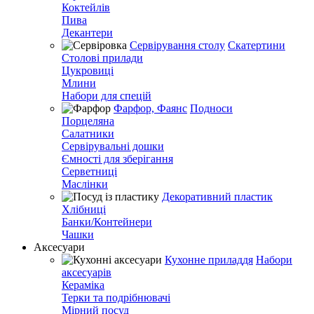
Коктейлів
Пива
Декантери
Сервірування столу
Скатертини
Столові прилади
Цукровиці
Млини
Набори для спецій
Фарфор, Фаянс
Подноси
Порцеляна
Салатники
Сервірувальні дошки
Ємності для зберігання
Серветниці
Маслінки
Декоративний пластик
Хлібниці
Банки/Контейнери
Чашки
Аксесуари
Кухонне приладдя
Набори
аксесуарів
Кераміка
Терки та подрібнювачі
Мірний посуд