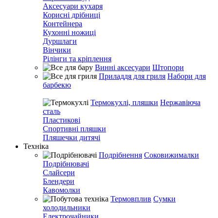
Аксесуари кухаря
Корисні дрібниці
Контейнера
Кухонні ножиці
Дуршлаги
Вінчики
Рілінги та кріплення
Винні аксесуари
Штопори
Приладдя для гриля
Набори для
барбекю
Термокухлі, пляшки
Нержавіюча
сталь
Пластикові
Спортивні пляшки
Пляшечки дитячі
Техніка
Подрібнення
Соковижималки
Подрібнювачі
Слайсери
Блендери
Кавомолки
Термовплив
Сумки
холодильники
Електрочайники