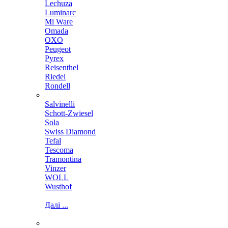
Lechuza
Luminarc
Mi Ware
Omada
OXO
Peugeot
Pyrex
Reisenthel
Riedel
Rondell
Salvinelli
Schott-Zwiesel
Sola
Swiss Diamond
Tefal
Tescoma
Tramontina
Vinzer
WOLL
Wusthof
Далі ...