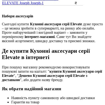
ELEVATE Joseph Joseph-1
₴
Набори аксесуарів
Сьогодні купити
Кухонні аксесуари серії Elevate
дуже просто
– це можна зробити в супермаркеті, на ринку або онлайн.
Проте найзручніший і вигідний варіант – замовити у
перевіреному
інтернет-магазині
. Саме тут Ви знайдете
якісний асортимент, швидку доставку та приємні знижки.
Де купити Кухонні аксесуари серії
Elevate в інтернеті
При пошуку магазину рекомендуємо використовувати
пошукові запити на кшталт: "
купити Кухонні аксесуари серії
Elevate
", "
Дешево Кухонні аксесуари серії Elevate з
доставкою
", або додати назву бренду.
Як обрати надійний магазин
Наявність пункту самовивозу або швидкої доставки
Гарантія на товар