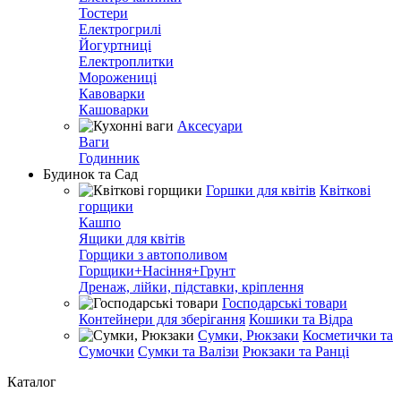
Тостери
Електрогрилі
Йогуртниці
Електроплитки
Морожениці
Кавоварки
Кашоварки
Аксесуари
Ваги
Годинник
Будинок та Сад
Горшки для квітів
Квіткові
горщики
Кашпо
Ящики для квітів
Горщики з автополивом
Горщики+Насіння+Грунт
Дренаж, лійки, підставки, кріплення
Господарські товари
Контейнери для зберігання
Кошики та Відра
Сумки, Рюкзаки
Косметички та
Сумочки
Сумки та Валізи
Рюкзаки та Ранці
Каталог