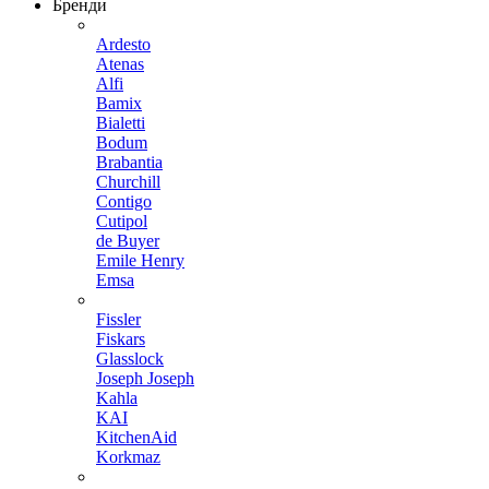
Бренди
Ardesto
Atenas
Alfi
Bamix
Bialetti
Bodum
Brabantia
Churchill
Contigo
Cutipol
de Buyer
Emile Henry
Emsa
Fissler
Fiskars
Glasslock
Joseph Joseph
Kahla
KAI
KitchenAid
Korkmaz