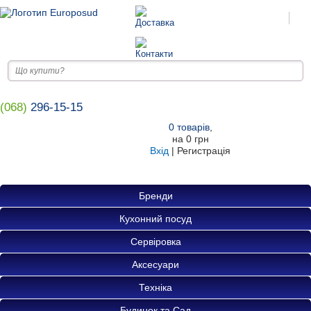
(068)
296-15-15
0
товарів
,
на
0 грн
Вхід
|
Регистрація
Бренди
Кухонний посуд
Сервіровка
Аксесуари
Техніка
Будинок та Сад