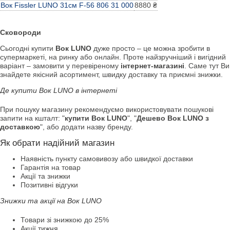
Вок Fissler LUNO 31см F-56 806 31 000
8880 ₴
Сковороди
Сьогодні купити
Вок LUNO
дуже просто – це можна зробити в
супермаркеті, на ринку або онлайн. Проте найзручніший і вигідний
варіант – замовити у перевіреному
інтернет-магазині
. Саме тут Ви
знайдете якісний асортимент, швидку доставку та приємні знижки.
Де купити Вок LUNO в інтернеті
При пошуку магазину рекомендуємо використовувати пошукові
запити на кшталт: "
купити Вок LUNO
", "
Дешево Вок LUNO з
доставкою
", або додати назву бренду.
Як обрати надійний магазин
Наявність пункту самовивозу або швидкої доставки
Гарантія на товар
Акції та знижки
Позитивні відгуки
Знижки та акції на Вок LUNO
Товари зі знижкою до 25%
Акції тижня