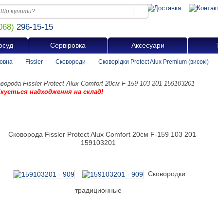
068)
296-15-15
осуд
Сервіровка
Аксесуари
овна
Fissler
Сковороди
Сковорідки Protect Alux Premium (високі)
ворода Fissler Protect Alux Comfort 20см F-159 103 201 159103201
ікується надходження на склад!
Сковородки
традиционные