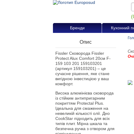
(
Бренди
Кухонний п
Гол
Опис
Ско
Fissler Сковорода Fissler
Оч
Protect Alux Comfort 20см F-
159 103 201 159103201
(артикул 159103201) – це
сучасне рішення, яке стане
вигідною інвестицією у ваш
комфорт.
Висока алюмінієва сковорода
із стійким антипригарним
покриттям Protectal Plus.
Ідеальна для смаження на
невеликій кількості олії. Дно
CookStar підходить для всіх
типів плит. Мірна шкала та
безпечна ручка з отвором для
підвішування.