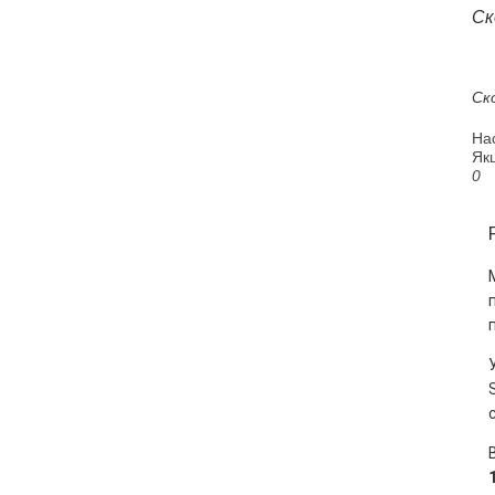
Ск
Ско
На
Якщ
0