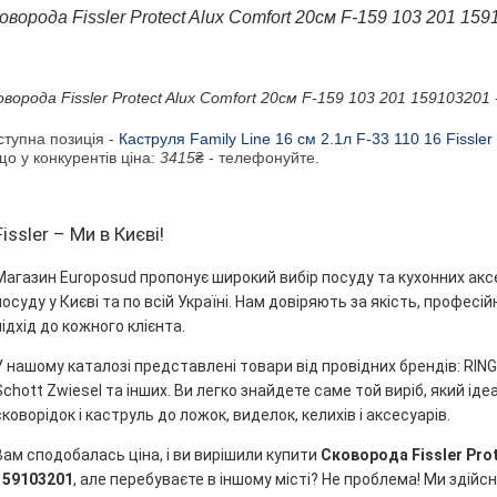
оворода Fissler Protect Alux Comfort 20см F-159 103 201 159
ворода Fissler Protect Alux Comfort 20см F-159 103 201 159103201
ступна позиція -
Каструля Family Line 16 см 2.1л F-33 110 16 Fissler
о у конкурентів ціна:
3415
₴ - телефонуйте.
Fissler – Ми в Києві!
Магазин Europosud пропонує широкий вибір посуду та кухонних акс
посуду у Києві та по всій Україні. Нам довіряють за якість, профес
підхід до кожного клієнта.
У нашому каталозі представлені товари від провідних брендів: RINGEL
Schott Zwiesel та інших. Ви легко знайдете саме той виріб, який ідеа
сковорідок і каструль до ложок, виделок, келихів і аксесуарів.
Вам сподобалась ціна, і ви вирішили купити
Сковорода Fissler Prot
159103201
, але перебуваєте в іншому місті? Не проблема! Ми здійс