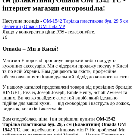
інтернет магазин europosud.ua!
Наступна позиція -
OM-1542 Тарілка пластикова буд. 29,5 см
(Зелений) Omada OM 1542 VP
Якщо у конкурентів ціна:
91
₴ - телефонуйте.
10
Omada – Ми в Києві!
Магазин Europosud пропонує широкий вибір посуду та
кухонних аксесуарів. Ми є лідерами продажу посуду у Києві
та по всій Україні. Нам довіряють за якість, професійне
обслуговування та індивідуальний підхід до кожного клієнта.
У нашому каталозі представлені товари від провідних брендів:
RINGEL, Fissler, Joseph Joseph, Emile Henry, Schott Zwiesel та
інших. Ви легко знайдете саме той виріб, який ідеально
підійде для вашої кухні — від сковорідок і каструль до ложок,
виделок, келихів і аксесуарів.
Вам сподобалась ціна, і ви вирішили купити
OM-1542
Тарілка пластикова буд. 29,5 см (Блакитний) Omada OM
1542 TC
, але перебуваєте в іншому місті? Не проблема! Ми