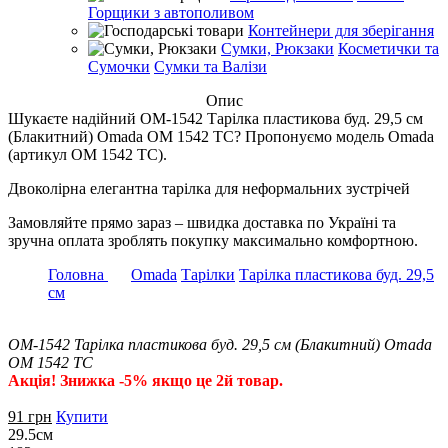
Горщики з автополивом
Контейнери для зберігання
Сумки, Рюкзаки
Косметички та
Сумочки
Сумки та Валізи
Опис
Шукаєте надійний OM-1542 Тарілка пластикова буд. 29,5 см
(Блакитний) Omada OM 1542 TC? Пропонуємо модель Omada
(артикул OM 1542 TC).
Двоколірна елегантна тарілка для неформальних зустрічей
Замовляйте прямо зараз – швидка доставка по Україні та
зручна оплата зроблять покупку максимально комфортною.
Головна
Omada
Тарілки
Тарілка пластикова буд. 29,5
см
OM-1542 Тарілка пластикова буд. 29,5 см (Блакитний) Omada
OM 1542 TC
Акція! Знижка -5% якщо це 2й товар.
91
грн
Купити
29.5см