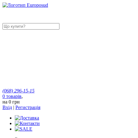
(068)
296-15-15
0
товарів
,
на
0 грн
Вхід
|
Регистрація