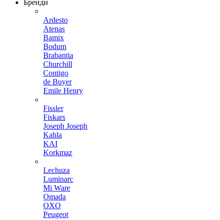
Бренди
Ardesto
Atenas
Bamix
Bodum
Brabantia
Churchill
Contigo
de Buyer
Emile Henry
Fissler
Fiskars
Joseph Joseph
Kahla
KAI
Korkmaz
Lechuza
Luminarc
Mi Ware
Omada
OXO
Peugeot