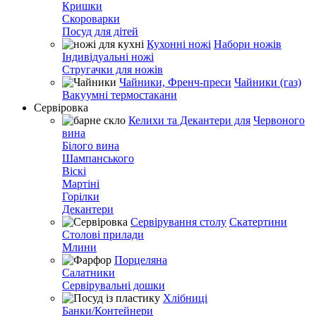
Кришки
Скороварки
Посуд для дітей
Кухонні ножі
Набори ножів
Індивідуальні ножі
Стругачки для ножів
Чайники, Френч-преси
Чайники (газ)
Вакуумні термостакани
Сервіровка
Келихи та Декантери для
Червоного
вина
Білого вина
Шампанського
Віскі
Мартіні
Горілки
Декантери
Сервірування столу
Скатертини
Столові прилади
Млини
Порцеляна
Салатники
Сервірувальні дошки
Хлібниці
Банки/Контейнери