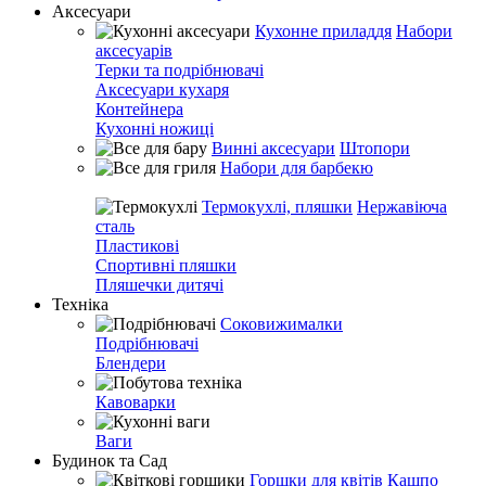
Аксесуари
Кухонне приладдя
Набори
аксесуарів
Терки та подрібнювачі
Аксесуари кухаря
Контейнера
Кухонні ножиці
Винні аксесуари
Штопори
Набори для барбекю
Термокухлі, пляшки
Нержавіюча
сталь
Пластикові
Спортивні пляшки
Пляшечки дитячі
Техніка
Соковижималки
Подрібнювачі
Блендери
Кавоварки
Ваги
Будинок та Сад
Горшки для квітів
Кашпо