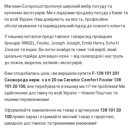
Магазин Europosud пропонує широкий вибір посуду та
кухонних аксесуарів. Ми є лідерами продажу посуду у Києві та
по всій Україні. Нам довіряють за якість, професійне
обслуговування та індивідуальний підхід до кожного клієнта.
У нашому каталозі представлені товари від провідних
брендів: RINGEL, Fissler, Joseph Joseph, Emile Henry, Schott
Zwiesel та інших. Ви легко знайдете саме той виріб, який
ідеально підійде для вашої кухні — від сковорідок і каструль
до ложок, виделок, келихів і аксесуарів.
Вам сподобалась ціна, і ви вирішили купити
F-138 101 201
Сковорода нерж. з а п 20 см Ceramic Comfort Fissler 138
101 20 100
, але перебуваєте в іншому місті? Не проблема! Ми
здійснюємо доставку по всій Україні — Новою Поштою та
іншими перевізниками.
Оформлюйте замовлення на товар з артикулом
138 101 20
100
прямо зараз і отримайте якісний товар з гарантією,
швидкою доставкою та приємними знижками!