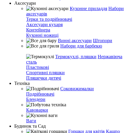
Аксесуари
Кухонне приладдя
Набори
аксесуарів
Терки та подрібнювачі
Аксесуари кухаря
Контейнера
Кухонні ножиці
Винні аксесуари
Штопори
Набори для барбекю
Термокухлі, пляшки
Нержавіюча
сталь
Пластикові
Спортивні пляшки
Пляшечки дитячі
Техніка
Соковижималки
Подрібнювачі
Блендери
Кавоварки
Ваги
Будинок та Сад
Горшки для квітів
Кашпо