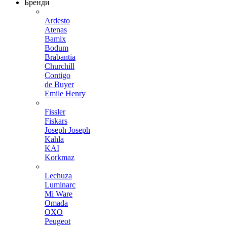
Бренди
Ardesto
Atenas
Bamix
Bodum
Brabantia
Churchill
Contigo
de Buyer
Emile Henry
Fissler
Fiskars
Joseph Joseph
Kahla
KAI
Korkmaz
Lechuza
Luminarc
Mi Ware
Omada
OXO
Peugeot