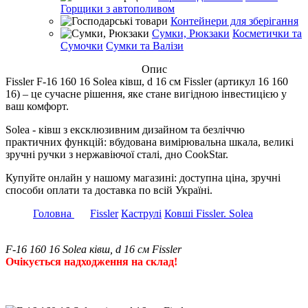
Горщики з автополивом
Контейнери для зберігання
Сумки, Рюкзаки
Косметички та
Сумочки
Сумки та Валізи
Опис
Fissler F-16 160 16 Solea ківш, d 16 см Fissler (артикул 16 160
16) – це сучасне рішення, яке стане вигідною інвестицією у
ваш комфорт.
Solea - ківш з ексклюзивним дизайном та безліччю
практичних функцій: вбудована вимірювальна шкала, великі
зручні ручки з нержавіючої сталі, дно CookStar.
Купуйте онлайн у нашому магазині: доступна ціна, зручні
способи оплати та доставка по всій Україні.
Головна
Fissler
Каструлі
Ковші Fissler. Solea
F-16 160 16 Solea ківш, d 16 см Fissler
Очікується надходження на склад!