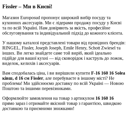
Fissler – Ми в Києві!
Магазин Europosud пропонує широкий вибір посуду та
кухонних аксесуарів. Ми є лідерами продажу посуду у Києві
та по всій Україні. Нам довіряють за якість, професійне
обслуговування та індивідуальний підхід до кожного клієнта.
У нашому каталозі представлені товари від провідних брендів:
RINGEL, Fissler, Joseph Joseph, Emile Henry, Schott Zwiesel та
інших. Ви легко знайдете саме той виріб, який ідеально
підійде для вашої кухні — від сковорідок і каструль до ложок,
виделок, келихів і аксесуарів.
Вам сподобалась ціна, і ви вирішили купити
F-16 160 16 Solea
ківш, d 16 см Fissler
, але перебуваєте в іншому місті? Не
проблема! Ми здійснюємо доставку по всій Україні — Новою
Поштою та іншими перевізниками.
Оформлюйте замовлення на товар з артикулом
16 160 16
прямо зараз і отримайте якісний товар з гарантією, швидкою
доставкою та приємними знижками!