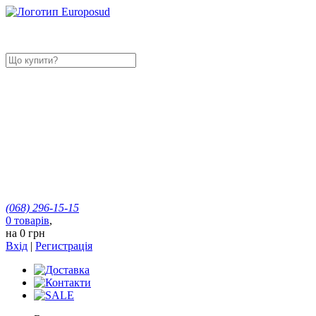
(068)
296-15-15
0
товарів
,
на
0 грн
Вхід
|
Регистрація