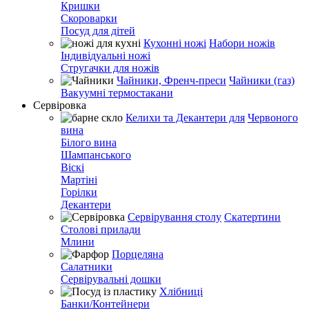
Кришки
Скороварки
Посуд для дітей
Кухонні ножі
Набори ножів
Індивідуальні ножі
Стругачки для ножів
Чайники, Френч-преси
Чайники (газ)
Вакуумні термостакани
Сервіровка
Келихи та Декантери для
Червоного
вина
Білого вина
Шампанського
Віскі
Мартіні
Горілки
Декантери
Сервірування столу
Скатертини
Столові прилади
Млини
Порцеляна
Салатники
Сервірувальні дошки
Хлібниці
Банки/Контейнери