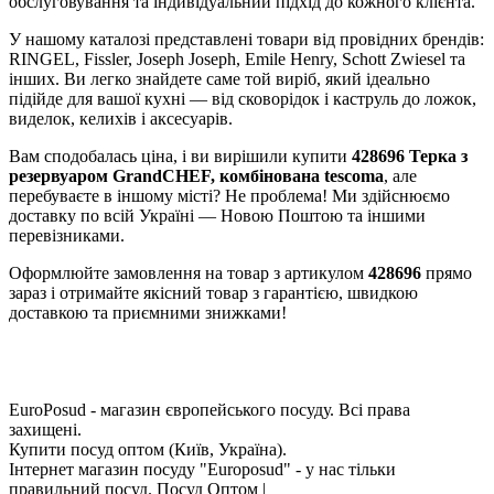
обслуговування та індивідуальний підхід до кожного клієнта.
У нашому каталозі представлені товари від провідних брендів:
RINGEL, Fissler, Joseph Joseph, Emile Henry, Schott Zwiesel та
інших. Ви легко знайдете саме той виріб, який ідеально
підійде для вашої кухні — від сковорідок і каструль до ложок,
виделок, келихів і аксесуарів.
Вам сподобалась ціна, і ви вирішили купити
428696 Терка з
резервуаром GrandCHEF, комбінована tescoma
, але
перебуваєте в іншому місті? Не проблема! Ми здійснюємо
доставку по всій Україні — Новою Поштою та іншими
перевізниками.
Оформлюйте замовлення на товар з артикулом
428696
прямо
зараз і отримайте якісний товар з гарантією, швидкою
доставкою та приємними знижками!
EuroPosud
- магазин європейського посуду. Всі права
захищені.
Купити посуд оптом (Київ, Україна).
Інтернет магазин посуду "Europosud" - у нас тільки
правильний посуд. Посуд Оптом |