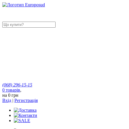
(068)
296-15-15
0
товарів
,
на
0 грн
Вхід
|
Регистрація