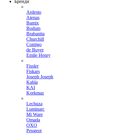
Бренди
Ardesto
Atenas
Bamix
Bodum
Brabantia
Churchill
Contigo
de Buyer
Emile Henry
Fissler
Fiskars
Joseph Joseph
Kahla
KAI
Korkmaz
Lechuza
Luminarc
Mi Ware
Omada
OXO
Peugeot