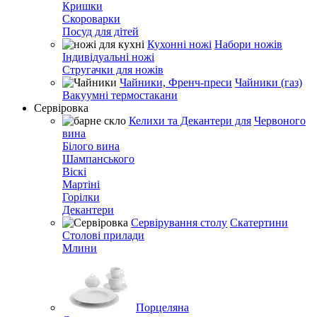
Кришки
Скороварки
Посуд для дітей
Кухонні ножі
Набори ножів
Індивідуальні ножі
Стругачки для ножів
Чайники, Френч-преси
Чайники (газ)
Вакуумні термостакани
Сервіровка
Келихи та Декантери для
Червоного
вина
Білого вина
Шампанського
Віскі
Мартіні
Горілки
Декантери
Сервірування столу
Скатертини
Столові прилади
Млини
Порцеляна