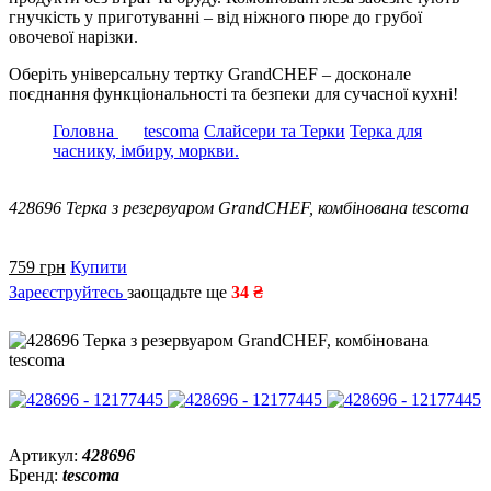
гнучкість у приготуванні – від ніжного пюре до грубої
овочевої нарізки.
Оберіть універсальну тертку GrandCHEF – досконале
поєднання функціональності та безпеки для сучасної кухні!
Головна
tescoma
Слайсери та Терки
Терка для
часнику, імбиру, моркви.
428696 Терка з резервуаром GrandCHEF, комбінована tescoma
759
грн
Купити
Зареєструйтесь
заощадьте ще
34 ₴
Артикул:
428696
Бренд:
tescoma