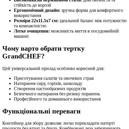
стійкість до корозії
Ергономічний дизайн:
зручна форма для комфортного
використання
Розміри 22x11.5x7 см:
ідеальний баланс між потужністю
та компактністю
Легке очищення:
можливість миття в посудомийній
машині
Чому варто обрати тертку
GrandCHEF?
Цей універсальний прилад особливо корисний для:
Приготування салатів та овочевих страв
Натирання сиру, горіхів, шоколаду
Створення пастообразних продуктів
Безпечного натирання без ризику поранень
Професійного та домашнього використання
Функціональні переваги
Контейнер для збору дозволяє легко перекладати натерті
продукти без втрат та бруду. Комбіновані леза забезпечують