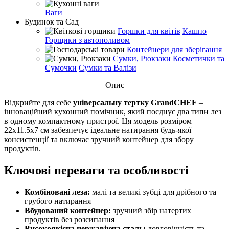
Ваги
Будинок та Сад
Горшки для квітів
Кашпо
Горщики з автополивом
Контейнери для зберігання
Сумки, Рюкзаки
Косметички та
Сумочки
Сумки та Валізи
Опис
Відкрийте для себе
універсальну тертку GrandCHEF
–
інноваційний кухонний помічник, який поєднує два типи лез
в одному компактному пристрої. Ця модель розміром
22x11.5x7 см забезпечує ідеальне натирання будь-якої
консистенції та включає зручний контейнер для збору
продуктів.
Ключові переваги та особливості
Комбіновані леза:
малі та великі зубці для дрібного та
грубого натирання
Вбудований контейнер:
зручний збір натертих
продуктів без розсипання
Високоякісна нержавіюча сталь:
довговічність та