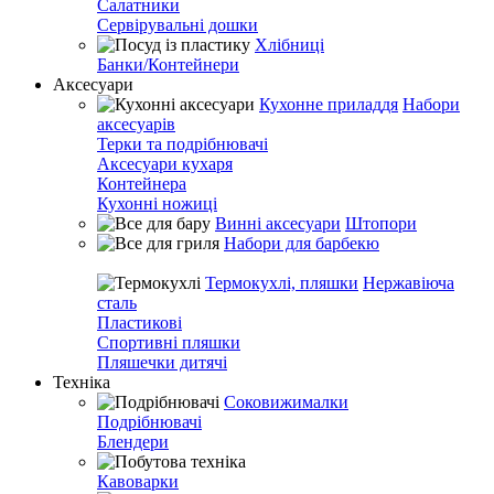
Салатники
Сервірувальні дошки
Хлібниці
Банки/Контейнери
Аксесуари
Кухонне приладдя
Набори
аксесуарів
Терки та подрібнювачі
Аксесуари кухаря
Контейнера
Кухонні ножиці
Винні аксесуари
Штопори
Набори для барбекю
Термокухлі, пляшки
Нержавіюча
сталь
Пластикові
Спортивні пляшки
Пляшечки дитячі
Техніка
Соковижималки
Подрібнювачі
Блендери
Кавоварки