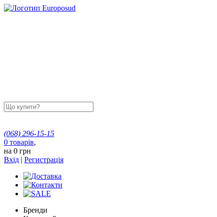
(068)
296-15-15
0
товарів
,
на
0 грн
Вхід
|
Регистрація
Бренди