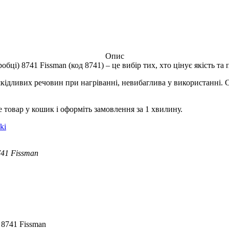
Опис
бці) 8741 Fissman (код 8741) – це вибір тих, хто цінує якість та 
шкідливих речовин при нагріванні, невибаглива у використанні. С
 товар у кошик і оформіть замовлення за 1 хвилину.
ki
741 Fissman