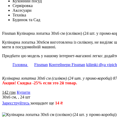
Кухонний посуд
Сервіровка
Аксесуари
Техніка
Будинок та Сад
Fissman Кулінарна лопатка 30х6 см (силікон) (24 шт. у промо-коро
Кулінарна лопатка 30x6см виготовлена із силікону, не виділяє 
мити в посудомийній машині.
Придбати цю модель у нашому інтернет-магазині легко: додайте
Головна
Fissman
Контейнери Fissman
kilimki dlya vipich
Кулінарна лопатка 30х6 см (силікон) (24 шт. у промо-коробці) 8
Акция! Скидка -25% если это 2й товар.
142
грн
Купити
30х6 см, , 24 шт
Зареєструйтесь
заощадьте ще
14 ₴