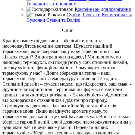
Горщики з автополивом
Контейнери для зберігання
Сумки, Рюкзаки
Косметички та
Сумочки
Сумки та Валізи
Опис
Кращі термокухлі для кави – зберігайте тепло та
насолоджуйтесь кожним ковтком! Шукаєте надійний
термокухоль, який збереже вашу каву гарячою протягом
кількох годин? Ви потрапили на адресу! Ми пропонуємо
найкращі термокухлі, які поєднують у собі стильний дизайн,
високу якість та функціональність. Чому варто купити
термокухоль у нас? - Довге збереження тепла – наші
термокухлі зберігають температуру напою до 12 годин. -
Стильний дизайн – сучасні моделі, що підкреслять ваш смак. -
Зручність використання – ергономічна форма, герметичні
кришки та захист від протікань. - Екологічність - відмовтеся
від одноразових стаканчиків і дбайте про природу.
Термокухоль для кави – ідеальний вибір для любителів
гарячих напоїв. Якщо ви цінуєте ароматну каву, то
термокухоль для кави – це must-have аксесуар. Вона не тільки
зберігає гарячий напій, але й дозволяє насолоджуватися ним у
будь-який час і в будь-якому місці. Переваги наших
термокухлів: - Зберігають тепло – ваша кава залишиться