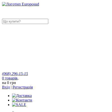
(068)
296-15-15
0
товарів
,
на
0 грн
Вхід
|
Регистрація