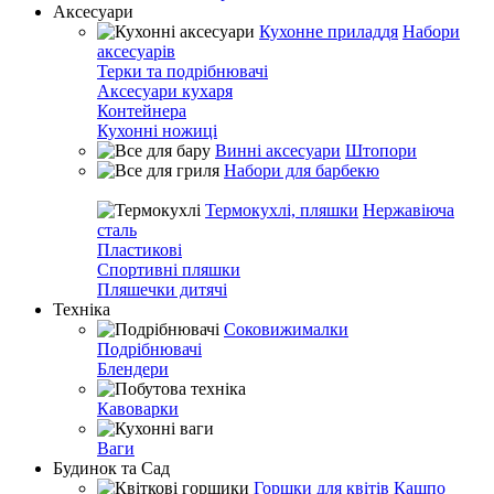
Аксесуари
Кухонне приладдя
Набори
аксесуарів
Терки та подрібнювачі
Аксесуари кухаря
Контейнера
Кухонні ножиці
Винні аксесуари
Штопори
Набори для барбекю
Термокухлі, пляшки
Нержавіюча
сталь
Пластикові
Спортивні пляшки
Пляшечки дитячі
Техніка
Соковижималки
Подрібнювачі
Блендери
Кавоварки
Ваги
Будинок та Сад
Горшки для квітів
Кашпо