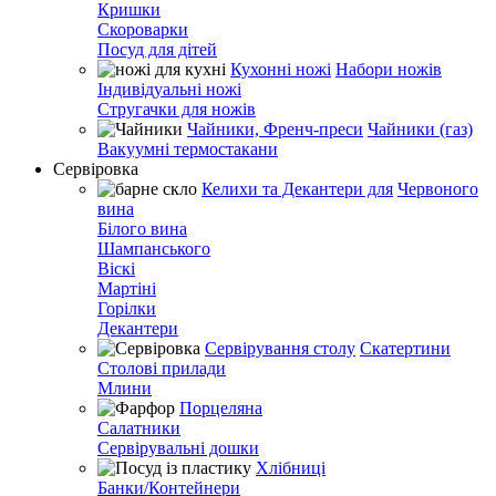
Кришки
Скороварки
Посуд для дітей
Кухонні ножі
Набори ножів
Індивідуальні ножі
Стругачки для ножів
Чайники, Френч-преси
Чайники (газ)
Вакуумні термостакани
Сервіровка
Келихи та Декантери для
Червоного
вина
Білого вина
Шампанського
Віскі
Мартіні
Горілки
Декантери
Сервірування столу
Скатертини
Столові прилади
Млини
Порцеляна
Салатники
Сервірувальні дошки
Хлібниці
Банки/Контейнери