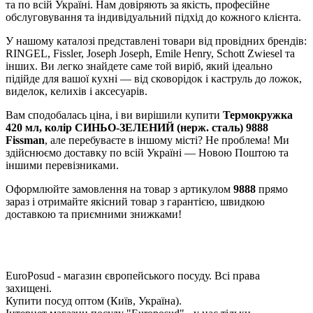
та по всій Україні. Нам довіряють за якість, професійне
обслуговування та індивідуальний підхід до кожного клієнта.
У нашому каталозі представлені товари від провідних брендів:
RINGEL, Fissler, Joseph Joseph, Emile Henry, Schott Zwiesel та
інших. Ви легко знайдете саме той виріб, який ідеально
підійде для вашої кухні — від сковорідок і каструль до ложок,
виделок, келихів і аксесуарів.
Вам сподобалась ціна, і ви вирішили купити
Термокружка
420 мл, колір СИНЬО-ЗЕЛЕНИЙ (нерж. сталь) 9888
Fissman
, але перебуваєте в іншому місті? Не проблема! Ми
здійснюємо доставку по всій Україні — Новою Поштою та
іншими перевізниками.
Оформлюйте замовлення на товар з артикулом
9888
прямо
зараз і отримайте якісний товар з гарантією, швидкою
доставкою та приємними знижками!
EuroPosud
- магазин європейського посуду. Всі права
захищені.
Купити посуд оптом (Київ, Україна).