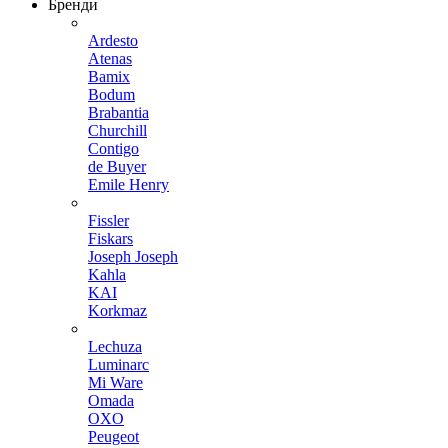
Бренди
Ardesto
Atenas
Bamix
Bodum
Brabantia
Churchill
Contigo
de Buyer
Emile Henry
Fissler
Fiskars
Joseph Joseph
Kahla
KAI
Korkmaz
Lechuza
Luminarc
Mi Ware
Omada
OXO
Peugeot