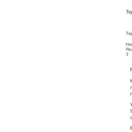
Те
Те
На
Якщ
3