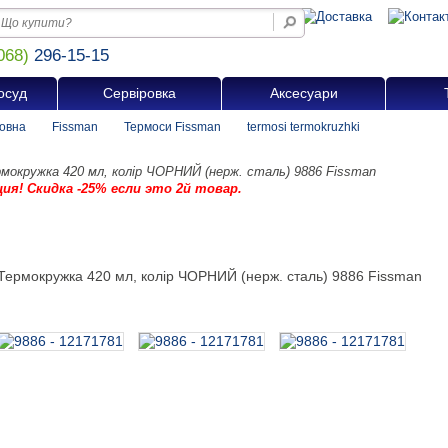
068)
296-15-15
осуд
Сервіровка
Аксесуари
овна
Fissman
Термоси Fissman
termosi termokruzhki
мокружка 420 мл, колір ЧОРНИЙ (нерж. сталь) 9886 Fissman
ция! Скидка -25% если это 2й товар.