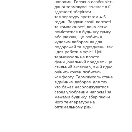
напоями. Головна особливість
даної термокухлі полягає в її
здатності зберігати
температуру протягом 4-6
годин. Завдяки своїй легкості
та компактності, вона легко
поміститися в будь-яку сумку
або рюкзак, що робить її
чудовим вибором як для
подорожей та відряджень, так
і для роботи в офісі. Цей
термокухоль не просто
функціональний предмет - це
стильний аксесуар, який гідно
оцінить кожен любитель
комфорту. Термокухоль стане
відмінним вибором для тих,
хто бажає насолоджуватися
своїм улюбленим напоєм і за
межами будинку, зберігаючи
його температуру на
оптимальному рівні.