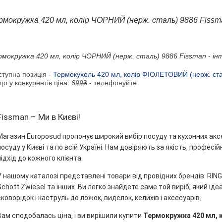
рмокружка 420 мл, колір ЧОРНИЙ (нерж. сталь) 9886 Fissma
рмокружка 420 мл, колір ЧОРНИЙ (нерж. сталь) 9886 Fissman - ін
ступна позиція -
Термокухоль 420 мл, колір ФІОЛЕТОВИЙ (нерж. ста
о у конкурентів ціна:
699
₴ - телефонуйте.
Fissman – Ми в Києві!
Магазин Europosud пропонує широкий вибір посуду та кухонних акс
посуду у Києві та по всій Україні. Нам довіряють за якість, профес
підхід до кожного клієнта.
У нашому каталозі представлені товари від провідних брендів: RINGEL
Schott Zwiesel та інших. Ви легко знайдете саме той виріб, який ідеа
сковорідок і каструль до ложок, виделок, келихів і аксесуарів.
Вам сподобалась ціна, і ви вирішили купити
Термокружка 420 мл, к