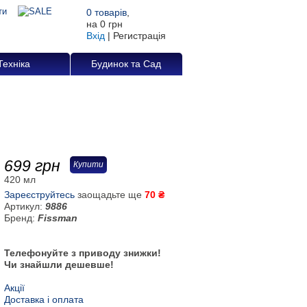
0
товарів
,
на
0 грн
Вхід
|
Регистрація
Техніка
Будинок та Сад
699
грн
Купити
420 мл
Зареєструйтесь
заощадьте ще
70 ₴
Артикул:
9886
Бренд:
Fissman
Телефонуйте з приводу знижки!
Чи знайшли дешевше!
Акції
Доставка і оплата