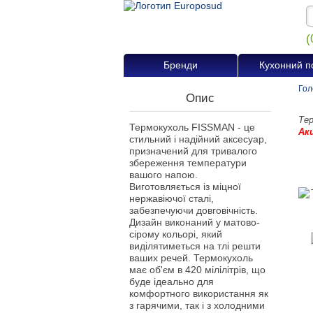
(
Бренди
Кухонний п
Гол
Опис
Тер
Термокухоль FISSMAN - це
Ак
стильний і надійний аксесуар,
призначений для тривалого
збереження температури
вашого напою.
Виготовляється із міцної
нержавіючої сталі,
забезпечуючи довговічність.
Дизайн виконаний у матово-
сірому кольорі, який
виділятиметься на тлі решти
ваших речей. Термокухоль
має об'єм в 420 мілілітрів, що
буде ідеально для
комфортного використання як
з гарячими, так і з холодними