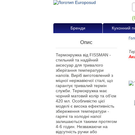
(
Бренди
Кухонний п
Гол
Опис
Тер
Термокружка від FISSMAN -
Ак
стильний та надійний
аксесуар для тривалого
зберігання температури
напоїв. Виріб виготовлений з
міцної нержавіючої сталі, що
гарантує тривалий термін
служби. Термокружка має
чорний матовий колір та об'єм
420 мл. Особливістю цієї
моделі є висока ефективність
збереження температури -
гарячі та холодні напої
залишаються такими протягом
4-6 годин. Незважаючи на
відсутність ручки або