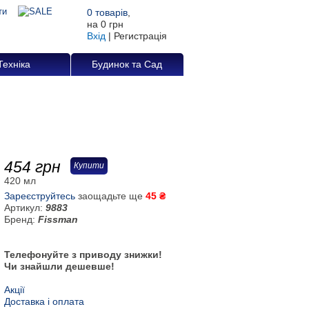
0
товарів
,
на
0 грн
Вхід
|
Регистрація
Техніка
Будинок та Сад
454
грн
Купити
420 мл
Зареєструйтесь
заощадьте ще
45 ₴
Артикул:
9883
Бренд:
Fissman
Телефонуйте з приводу знижки!
Чи знайшли дешевше!
Акції
Доставка і оплата