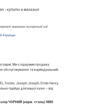
n - купити в магазині
тернет магазин europosud.ua!
84 Fissman
есуарів. Ми є лідерами продажу
ійне обслуговування та індивідуальний
, Fissler, Joseph Joseph, Emile Henry,
льно підійде для вашої кухні — від
олір ЧОРНИЙ (нерж. сталь) 9883