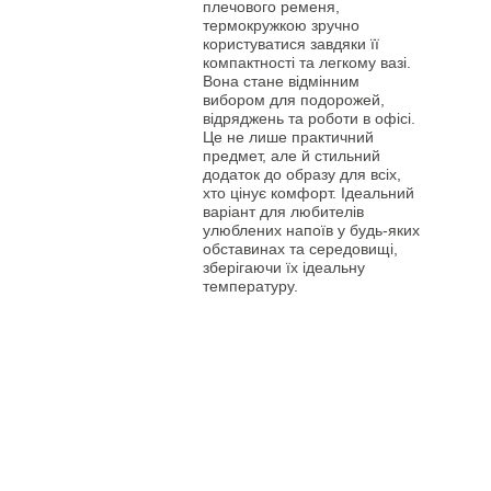
плечового ременя,
термокружкою зручно
користуватися завдяки її
компактності та легкому вазі.
Вона стане відмінним
вибором для подорожей,
відряджень та роботи в офісі.
Це не лише практичний
предмет, але й стильний
додаток до образу для всіх,
хто цінує комфорт. Ідеальний
варіант для любителів
улюблених напоїв у будь-яких
обставинах та середовищі,
зберігаючи їх ідеальну
температуру.