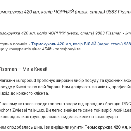
рмокружка 420 мл, колір ЧОРНИЙ (нерж. сталь) 9883 Fissma
рмокружка 420 мл, колір ЧОРНИЙ (нерж. сталь) 9883 Fissman - ін
ступна позиція -
Термокухоль 420 мл, колір БІЛИЙ (нерж. сталь) 98
о у конкурентів ціна:
454
₴ - телефонуйте.
Fissman – Ми в Києві!
Магазин Europosud пропонує широкий вибір посуду та кухонних акс
посуду у Києві та по всій Україні. Нам довіряють за якість, профес
підхід до кожного клієнта.
У нашому каталозі представлені товари від провідних брендів: RINGEL
Schott Zwiesel та інших. Ви легко знайдете саме той виріб, який ідеа
сковорідок і каструль до ложок, виделок, келихів і аксесуарів.
Вам сподобалась ціна, і ви вирішили купити
Термокружка 420 мл, к