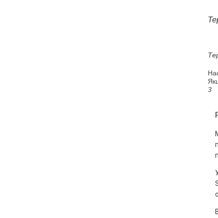
Те
Те
На
Якщ
3