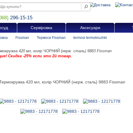
068)
296-15-15
осуд
Сервіровка
Аксесуари
овна
Fissman
Термоси Fissman
termosi termokruzhki
мокружка 420 мл, колір ЧОРНИЙ (нерж. сталь) 9883 Fissman
ция! Скидка -25% если это 2й товар.