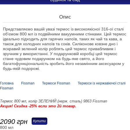
Опис
Представляємо вашій увазі термос із високоякісної 316-ої сталі
об'ємом 800 мл із подвійними вакуумними стінками. Цей термос
ідеально підходить для гарячих напоїв, таких як чай та кава, а
також для холодних напоїв та соків. Силіконове ковзне дно і
яскравий зелений колір роблять цей термос привабливим і
зручним у використанні. У подарунковій коробці цей термос
стане чудовим подарунком на будь-яке свято, а його
багатофункціональність зробить його незамінним аксесуаром у
будь-якій подорожі.
Головна
Fissman
Термоси Fissman
Термоси із нержавіючої сталі
Fissman
Термос 800 мл, колір ЗЕЛЕНИЙ (нерж. сталь) 9863 Fissman
Акция! Скидка -25% если это 2й товар.
2090
грн
Купити
800 мл