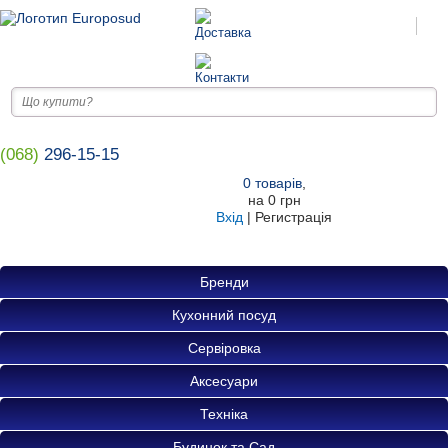
(068)
296-15-15
0
товарів
,
на
0 грн
Вхід
|
Регистрація
Бренди
Кухонний посуд
Сервіровка
Аксесуари
Техніка
Будинок та Сад