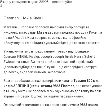
Якщо у конкурентів ціна:
2090
₴ - телефонуйте.
3
Fissman – Ми в Києві!
Магазин Europosud пропонує широкий вибір посуду та
кухонних аксесуарів. Ми є лідерами продажу посуду у Києві та
по всій Україні. Нам довіряють за якість, професійне
обслуговування та індивідуальний підхід до кожного клієнта.
У нашому каталозі представлені товари від провідних
брендів: RINGEL, Fissler, Joseph Joseph, Emile Henry, Schott
Zwiesel та інших. Ви легко знайдете саме той виріб, який
ідеально підійде для вашої кухні — від сковорідок і каструль
до ложок, виделок, келихів і аксесуарів.
Вам сподобалась ціна, і ви вирішили купити
Термос 800 мл,
колір ЗЕЛЕНИЙ (нерж. сталь) 9863 Fissman
, але перебуваєте
в іншому місті? Не проблема! Ми здійснюємо доставку по всій
Україні — Новою Поштою та іншими перевізниками.
Оформлюйте замовлення на товар з артикулом
9863
прямо