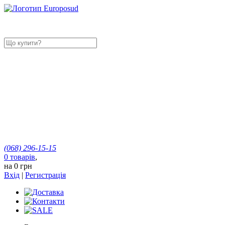
(068)
296-15-15
0
товарів
,
на
0 грн
Вхід
|
Регистрація