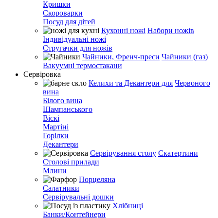
Кришки
Скороварки
Посуд для дітей
Кухонні ножі
Набори ножів
Індивідуальні ножі
Стругачки для ножів
Чайники, Френч-преси
Чайники (газ)
Вакуумні термостакани
Сервіровка
Келихи та Декантери для
Червоного
вина
Білого вина
Шампанського
Віскі
Мартіні
Горілки
Декантери
Сервірування столу
Скатертини
Столові прилади
Млини
Порцеляна
Салатники
Сервірувальні дошки
Хлібниці
Банки/Контейнери