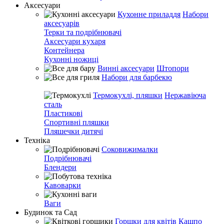
Аксесуари
Кухонне приладдя
Набори
аксесуарів
Терки та подрібнювачі
Аксесуари кухаря
Контейнера
Кухонні ножиці
Винні аксесуари
Штопори
Набори для барбекю
Термокухлі, пляшки
Нержавіюча
сталь
Пластикові
Спортивні пляшки
Пляшечки дитячі
Техніка
Соковижималки
Подрібнювачі
Блендери
Кавоварки
Ваги
Будинок та Сад
Горшки для квітів
Кашпо