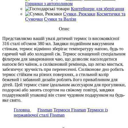
Горщики з автополивом
Контейнери для зберігання
Сумки, Рюкзаки
Косметички та
Сумочки
Сумки та Валізи
Опис
Представляємо вашій увазі дитячий термос із високоякісної
316 сталі об'ємом 380 мл. Завдяки подвійним вакуумним
стінкам, термос відмінно зберігає температуру напою, будь то
гарячий чай або холодний сік. Термос оснащений спеціальним
фільтром для заварювання чаю, що дозволяє насолодитися
напоєм без чаїнок, а силіконовий ремінець, що легко миється,
забезпечує зручність при перенесенні. Силіконове дно робить
термос стійким на різних поверхнях, а стильний колір
бежевий і забавний дизайн роблять його привабливим для
дітей. Цей термос стане ідеальним аксесуаром для прогулянки,
подорожі або занять спортом на свіжому повітрі, завдяки
подарунковій упаковці він стане чудовим подарунком на будь-
яке свято.
Головна
Fissman
Термоси Fissman
Термоси із
нержавіючої сталі Fissman