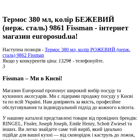
Термос 380 мл, колір БЕЖЕВИЙ
(нерж. сталь) 9861 Fissman - інтернет
магазин europosud.ua!
Наступна позиція -
Термос 380 мл, колір РОЖЕВИЙ (нерж.
сталь) 9862 Fissman
Якщо у конкурентів ціна:
1329
₴ - телефонуйте.
3
Fissman – Ми в Києві!
Магазин Europosud пропонує широкий вибір посуду та
кухонних аксесуарів. Ми є лідерами продажу посуду у Києві
та по всій Україні. Нам довіряють за якість, професійне
обслуговування та індивідуальний підхід до кожного клієнта.
У нашому каталозі представлені товари від провідних брендів:
RINGEL, Fissler, Joseph Joseph, Emile Henry, Schott Zwiesel та
інших. Ви легко знайдете саме той виріб, який ідеально
підійде для вашої кухні — від сковорідок і каструль до ложок,