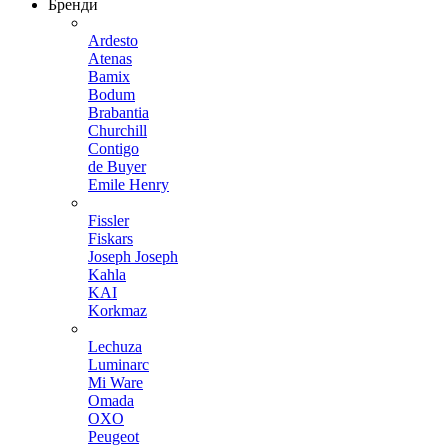
Бренди
Ardesto
Atenas
Bamix
Bodum
Brabantia
Churchill
Contigo
de Buyer
Emile Henry
Fissler
Fiskars
Joseph Joseph
Kahla
KAI
Korkmaz
Lechuza
Luminarc
Mi Ware
Omada
OXO
Peugeot