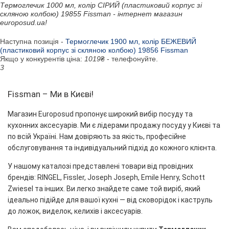
Термоглечик 1000 мл, колір СІРИЙ (пластиковий корпус зі
скляною колбою) 19855 Fissman - інтернет магазин
europosud.ua!
Наступна позиція -
Термоглечик 1900 мл, колір БЕЖЕВИЙ
(пластиковий корпус зі скляною колбою) 19856 Fissman
Якщо у конкурентів ціна:
1019
₴ - телефонуйте.
3
Fissman – Ми в Києві!
Магазин Europosud пропонує широкий вибір посуду та
кухонних аксесуарів. Ми є лідерами продажу посуду у Києві та
по всій Україні. Нам довіряють за якість, професійне
обслуговування та індивідуальний підхід до кожного клієнта.
У нашому каталозі представлені товари від провідних
брендів: RINGEL, Fissler, Joseph Joseph, Emile Henry, Schott
Zwiesel та інших. Ви легко знайдете саме той виріб, який
ідеально підійде для вашої кухні — від сковорідок і каструль
до ложок, виделок, келихів і аксесуарів.