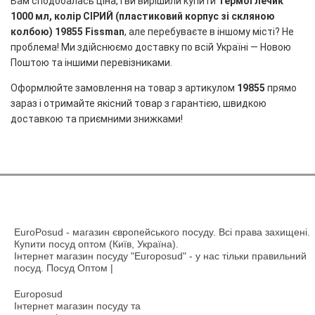
Вам сподобалась ціна, і ви вирішили купити
Термоглечик
1000 мл, колір СІРИЙ (пластиковий корпус зі скляною
колбою) 19855 Fissman
, але перебуваєте в іншому місті? Не
проблема! Ми здійснюємо доставку по всій Україні — Новою
Поштою та іншими перевізниками.
Оформлюйте замовлення на товар з артикулом
19855
прямо
зараз і отримайте якісний товар з гарантією, швидкою
доставкою та приємними знижками!
EuroPosud
- магазин європейського посуду. Всі права захищені.
Купити посуд оптом (Київ, Україна).
Інтернет магазин посуду "Europosud" - у нас тільки правильний
посуд. Посуд Оптом |
Europosud
Інтернет магазин посуду та