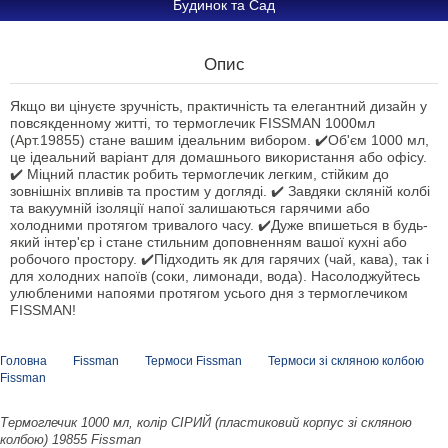
Будинок та Сад
Опис
Якщо ви цінуєте зручність, практичність та елегантний дизайн у
повсякденному житті, то термоглечик FISSMAN 1000мл
(Арт.19855) стане вашим ідеальним вибором. ✔️Об'єм 1000 мл,
це ідеальний варіант для домашнього використання або офісу.
✔️ Міцний пластик робить термоглечик легким, стійким до
зовнішніх впливів та простим у догляді. ✔️ Завдяки скляній колбі
та вакуумній ізоляції напої залишаються гарячими або
холодними протягом тривалого часу. ✔️Дуже впишеться в будь-
який інтер'єр і стане стильним доповненням вашої кухні або
робочого простору. ✔️Підходить як для гарячих (чай, кава), так і
для холодних напоїв (соки, лимонади, вода). Насолоджуйтесь
улюбленими напоями протягом усього дня з термоглечиком
FISSMAN!
Головна
Fissman
Термоси Fissman
Термоси зі скляною колбою
Fissman
Термоглечик 1000 мл, колір СІРИЙ (пластиковий корпус зі скляною
колбою) 19855 Fissman