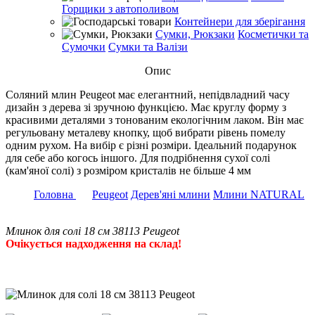
Горщики з автополивом
Контейнери для зберігання
Сумки, Рюкзаки
Косметички та
Сумочки
Сумки та Валізи
Опис
Соляний млин Peugeot має елегантний, непідвладний часу
дизайн з дерева зі зручною функцією. Має круглу форму з
красивими деталями з тонованим екологічним лаком. Він має
регульовану металеву кнопку, щоб вибрати рівень помелу
одним рухом. На вибір є різні розміри. Ідеальний подарунок
для себе або когось іншого. Для подрібнення сухої солі
(кам'яної солі) з розміром кристалів не більше 4 мм
Головна
Peugeot
Дерев'яні млини
Млини NATURAL
Млинок для солі 18 см 38113 Peugeot
Очікується надходження на склад!