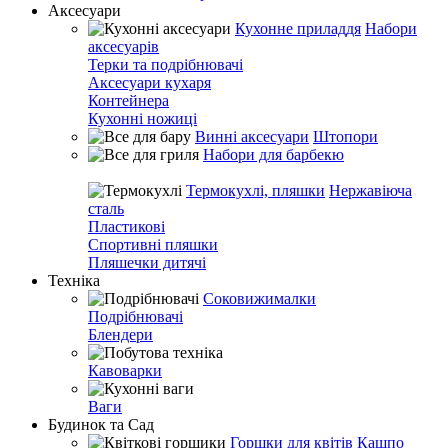
Аксесуари
Кухонне приладдя
Набори
аксесуарів
Терки та подрібнювачі
Аксесуари кухаря
Контейнера
Кухонні ножиці
Винні аксесуари
Штопори
Набори для барбекю
Термокухлі, пляшки
Нержавіюча
сталь
Пластикові
Спортивні пляшки
Пляшечки дитячі
Техніка
Соковижималки
Подрібнювачі
Блендери
Кавоварки
Ваги
Будинок та Сад
Горшки для квітів
Кашпо