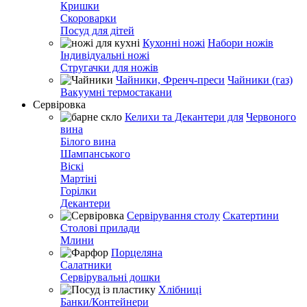
Кришки
Скороварки
Посуд для дітей
Кухонні ножі
Набори ножів
Індивідуальні ножі
Стругачки для ножів
Чайники, Френч-преси
Чайники (газ)
Вакуумні термостакани
Сервіровка
Келихи та Декантери для
Червоного
вина
Білого вина
Шампанського
Віскі
Мартіні
Горілки
Декантери
Сервірування столу
Скатертини
Столові прилади
Млини
Порцеляна
Салатники
Сервірувальні дошки
Хлібниці
Банки/Контейнери