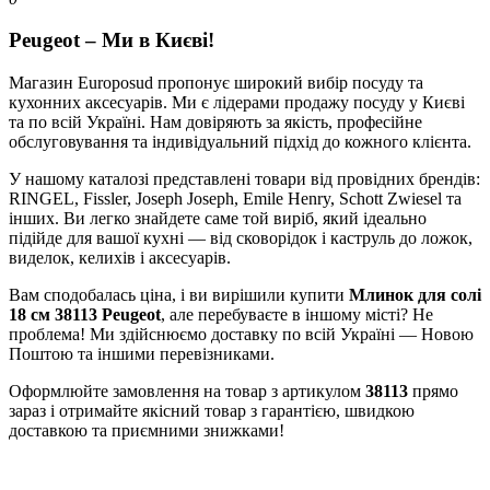
Peugeot – Ми в Києві!
Магазин Europosud пропонує широкий вибір посуду та
кухонних аксесуарів. Ми є лідерами продажу посуду у Києві
та по всій Україні. Нам довіряють за якість, професійне
обслуговування та індивідуальний підхід до кожного клієнта.
У нашому каталозі представлені товари від провідних брендів:
RINGEL, Fissler, Joseph Joseph, Emile Henry, Schott Zwiesel та
інших. Ви легко знайдете саме той виріб, який ідеально
підійде для вашої кухні — від сковорідок і каструль до ложок,
виделок, келихів і аксесуарів.
Вам сподобалась ціна, і ви вирішили купити
Млинок для солі
18 см 38113 Peugeot
, але перебуваєте в іншому місті? Не
проблема! Ми здійснюємо доставку по всій Україні — Новою
Поштою та іншими перевізниками.
Оформлюйте замовлення на товар з артикулом
38113
прямо
зараз і отримайте якісний товар з гарантією, швидкою
доставкою та приємними знижками!