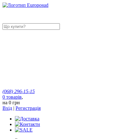
(068)
296-15-15
0
товарів
,
на
0 грн
Вхід
|
Регистрація