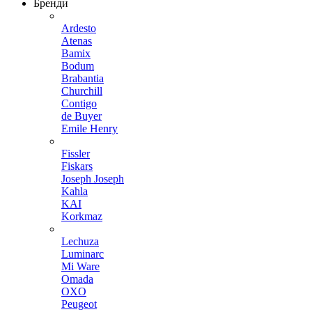
Бренди
Ardesto
Atenas
Bamix
Bodum
Brabantia
Churchill
Contigo
de Buyer
Emile Henry
Fissler
Fiskars
Joseph Joseph
Kahla
KAI
Korkmaz
Lechuza
Luminarc
Mi Ware
Omada
OXO
Peugeot