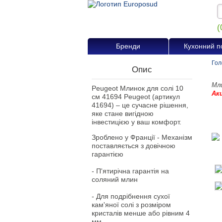
(
Бренди
Кухонний п
Гол
Опис
Мли
Peugeot Млинок для солі 10
Ак
см 41694 Peugeot (артикул
41694) – це сучасне рішення,
яке стане вигідною
інвестицією у ваш комфорт.
Зроблено у Франції - Механізм
поставляється з довічною
гарантією
- П'ятирічна гарантія на
соляний млин
- Для подрібнення сухої
кам'яної солі з розміром
кристалів менше або рівним 4
мм