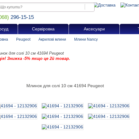
068)
296-15-15
осуд
Сервіровка
Аксесуари
овна
Peugeot
Акрилові млини
Млини Nancy
нок для солі 10 см 41694 Peugeot
ція! Знижка -5% якщо це 2й товар.