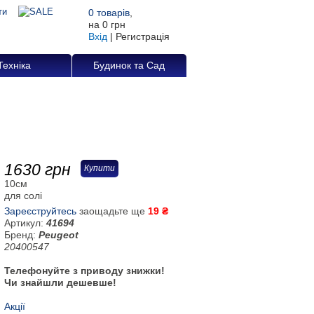
0
товарів
,
на
0 грн
Вхід
|
Регистрація
Техніка
Будинок та Сад
1630
грн
Купити
10см
для солі
Зареєструйтесь
заощадьте ще
19 ₴
Артикул:
41694
Бренд:
Peugeot
20400547
Телефонуйте з приводу знижки!
Чи знайшли дешевше!
Акції