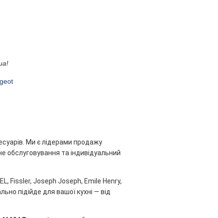
ua!
geot
есуарів. Ми є лідерами продажу
ійне обслуговування та індивідуальний
, Fissler, Joseph Joseph, Emile Henry,
льно підійде для вашої кухні — від