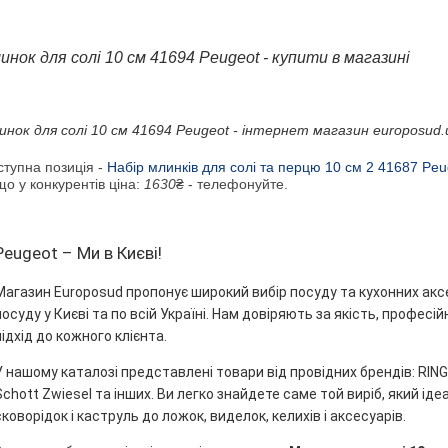
инок для солі 10 см 41694 Peugeot - купити в магазині
инок для солі 10 см 41694 Peugeot - інтернет магазин europosud.
ступна позиція -
Набір млинкiв для солі та перцю 10 см 2 41687 Peu
о у конкурентів ціна:
1630
₴ - телефонуйте.
Peugeot – Ми в Києві!
Магазин Europosud пропонує широкий вибір посуду та кухонних акс
посуду у Києві та по всій Україні. Нам довіряють за якість, профес
підхід до кожного клієнта.
У нашому каталозі представлені товари від провідних брендів: RINGEL
Schott Zwiesel та інших. Ви легко знайдете саме той виріб, який ідеа
сковорідок і каструль до ложок, виделок, келихів і аксесуарів.