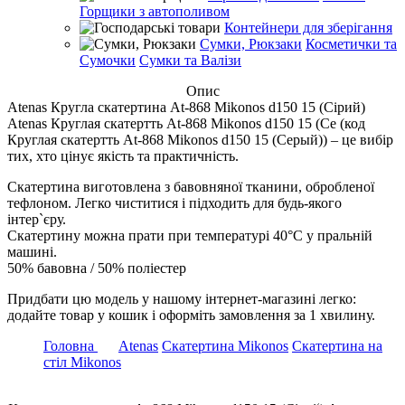
Горщики з автополивом
Контейнери для зберігання
Сумки, Рюкзаки
Косметички та
Сумочки
Сумки та Валізи
Опис
Atenas Кругла скатертина At-868 Mikonos d150 15 (Сірий)
Atenas Круглая скатертть At-868 Mikonos d150 15 (Се (код
Круглая скатертть At-868 Mikonos d150 15 (Серый)) – це вибір
тих, хто цінує якість та практичність.
Скатертина виготовлена з бавовняної тканини, обробленої
тефлоном. Легко чиститися і підходить для будь-якого
інтер`єру.
Скатертину можна прати при температурі 40°С у пральній
машині.
50% бавовна / 50% поліестер
Придбати цю модель у нашому інтернет-магазині легко:
додайте товар у кошик і оформіть замовлення за 1 хвилину.
Головна
Atenas
Скатертина Mikonos
Скатертина на
стіл Mikonos