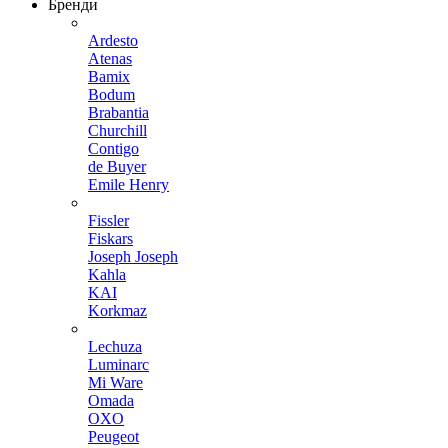
Бренди
Ardesto
Atenas
Bamix
Bodum
Brabantia
Churchill
Contigo
de Buyer
Emile Henry
Fissler
Fiskars
Joseph Joseph
Kahla
KAI
Korkmaz
Lechuza
Luminarc
Mi Ware
Omada
OXO
Peugeot