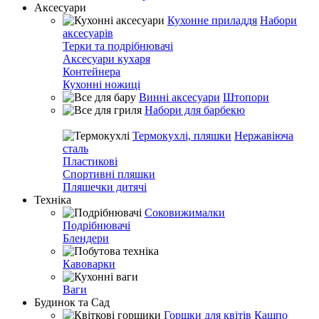
Аксесуари
Кухонне приладдя
Набори
аксесуарів
Терки та подрібнювачі
Аксесуари кухаря
Контейнера
Кухонні ножиці
Винні аксесуари
Штопори
Набори для барбекю
Термокухлі, пляшки
Нержавіюча
сталь
Пластикові
Спортивні пляшки
Пляшечки дитячі
Техніка
Соковижималки
Подрібнювачі
Блендери
Кавоварки
Ваги
Будинок та Сад
Горшки для квітів
Кашпо