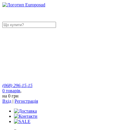
(068)
296-15-15
0
товарів
,
на
0 грн
Вхід
|
Регистрація