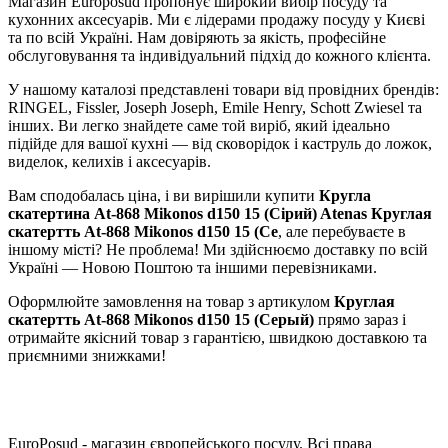
Магазин Europosud пропонує широкий вибір посуду та
кухонних аксесуарів. Ми є лідерами продажу посуду у Києві
та по всій Україні. Нам довіряють за якість, професійне
обслуговування та індивідуальний підхід до кожного клієнта.
У нашому каталозі представлені товари від провідних брендів:
RINGEL, Fissler, Joseph Joseph, Emile Henry, Schott Zwiesel та
інших. Ви легко знайдете саме той виріб, який ідеально
підійде для вашої кухні — від сковорідок і каструль до ложок,
виделок, келихів і аксесуарів.
Вам сподобалась ціна, і ви вирішили купити
Кругла
скатертина At-868 Mikonos d150 15 (Сірий) Atenas Круглая
скатертть At-868 Mikonos d150 15 (Се
, але перебуваєте в
іншому місті? Не проблема! Ми здійснюємо доставку по всій
Україні — Новою Поштою та іншими перевізниками.
Оформлюйте замовлення на товар з артикулом
Круглая
скатертть At-868 Mikonos d150 15 (Серый)
прямо зараз і
отримайте якісний товар з гарантією, швидкою доставкою та
приємними знижками!
EuroPosud
- магазин європейського посуду. Всі права