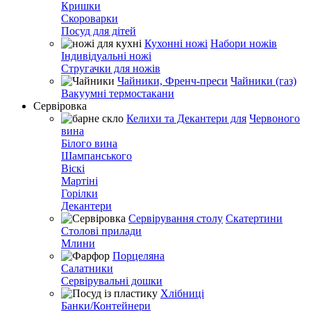
Кришки
Скороварки
Посуд для дітей
Кухонні ножі
Набори ножів
Індивідуальні ножі
Стругачки для ножів
Чайники, Френч-преси
Чайники (газ)
Вакуумні термостакани
Сервіровка
Келихи та Декантери для
Червоного
вина
Білого вина
Шампанського
Віскі
Мартіні
Горілки
Декантери
Сервірування столу
Скатертини
Столові прилади
Млини
Порцеляна
Салатники
Сервірувальні дошки
Хлібниці
Банки/Контейнери