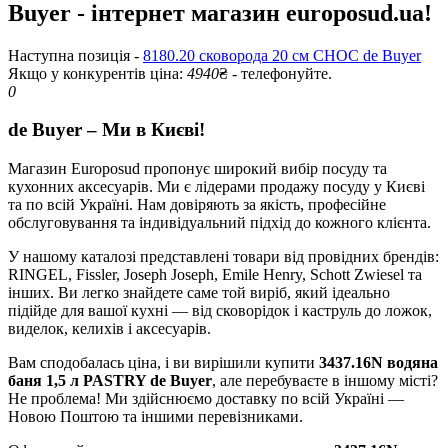
Buyer - інтернет магазин europosud.ua!
Наступна позиція -
8180.20 сковорода 20 см CHOC de Buyer
Якщо у конкурентів ціна:
4940
₴ - телефонуйте.
0
de Buyer – Ми в Києві!
Магазин Europosud пропонує широкий вибір посуду та
кухонних аксесуарів. Ми є лідерами продажу посуду у Києві
та по всій Україні. Нам довіряють за якість, професійне
обслуговування та індивідуальний підхід до кожного клієнта.
У нашому каталозі представлені товари від провідних брендів:
RINGEL, Fissler, Joseph Joseph, Emile Henry, Schott Zwiesel та
інших. Ви легко знайдете саме той виріб, який ідеально
підійде для вашої кухні — від сковорідок і каструль до ложок,
виделок, келихів і аксесуарів.
Вам сподобалась ціна, і ви вирішили купити
3437.16N водяна
баня 1,5 л PASTRY de Buyer
, але перебуваєте в іншому місті?
Не проблема! Ми здійснюємо доставку по всій Україні —
Новою Поштою та іншими перевізниками.