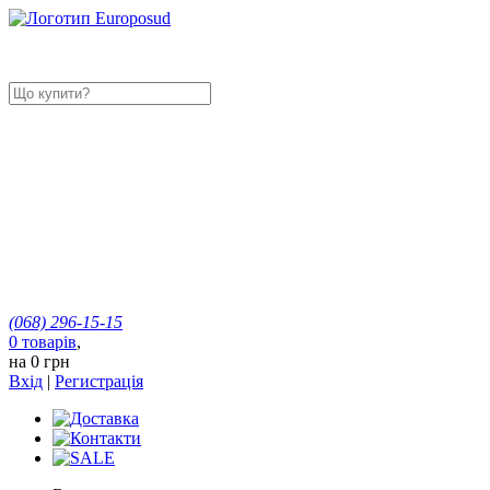
(068)
296-15-15
0
товарів
,
на
0 грн
Вхід
|
Регистрація