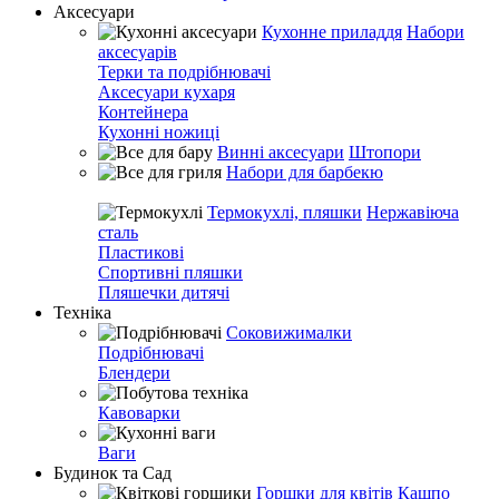
Аксесуари
Кухонне приладдя
Набори
аксесуарів
Терки та подрібнювачі
Аксесуари кухаря
Контейнера
Кухонні ножиці
Винні аксесуари
Штопори
Набори для барбекю
Термокухлі, пляшки
Нержавіюча
сталь
Пластикові
Спортивні пляшки
Пляшечки дитячі
Техніка
Соковижималки
Подрібнювачі
Блендери
Кавоварки
Ваги
Будинок та Сад
Горшки для квітів
Кашпо