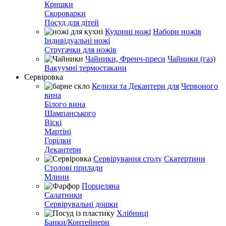
Кришки
Скороварки
Посуд для дітей
Кухонні ножі
Набори ножів
Індивідуальні ножі
Стругачки для ножів
Чайники, Френч-преси
Чайники (газ)
Вакуумні термостакани
Сервіровка
Келихи та Декантери для
Червоного
вина
Білого вина
Шампанського
Віскі
Мартіні
Горілки
Декантери
Сервірування столу
Скатертини
Столові прилади
Млини
Порцеляна
Салатники
Сервірувальні дошки
Хлібниці
Банки/Контейнери