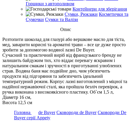
Горщики з автополивом
Контейнери для зберігання
Сумки, Рюкзаки
Косметички та
Сумочки
Сумки та Валізи
Опис
Розтопити шоколад для глазурі або вершкове масло для тіста,
мед, заварити корисні та ароматні трави – все це дуже просто
зробити за допомогою водяної лазні De Buyer.
Сучасний та практичний виріб від французького бренду не
залишить байдужим тих, хто віддає перевагу яскравим і
натуральним смакам і зручності в приготуванні улюблених
страв. Водяна баня має подвійне дно, чим убезпечить
продукти від підгоряння та забезпечить ідеальний
температурний режим. Корпус лазні виготовлений з міцної та
надійної нержавіючої сталі, яка пройшла безліч перевірок, а
ручка виконана з високоякісного пластику. Об`єм 1,5 л,
Діаметр 16 см,
Висота 12,5 см
Головна
de Buyer
Сковороди de Buyer
Сковороди De
Buyer серії Appety