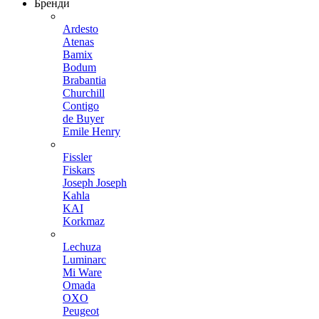
Бренди
Ardesto
Atenas
Bamix
Bodum
Brabantia
Churchill
Contigo
de Buyer
Emile Henry
Fissler
Fiskars
Joseph Joseph
Kahla
KAI
Korkmaz
Lechuza
Luminarc
Mi Ware
Omada
OXO
Peugeot