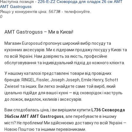
Наступна позиція -
226-E-Z2 Сковорода для оладок 26 см AMT
AMT Gastroguss
Якщо у конкурентів ціна:
5673
₴ - телефонуйте.
0
AMT Gastroguss – Ми в Києві!
Магазин Europosud пропонує широкий вибір посуду та
кухонних аксесуарів. Ми є лідерами продажу посуду у Києві та
по всій Україні. Нам довіряють за якість, професійне
обслуговування та індивідуальний підхід до кожного клієнта.
У нашому каталозі представлені товари від провідних
брендів: RINGEL, Fissler, Joseph Joseph, Emile Henry, Schott
Zwiesel та інших. Ви легко знайдете саме той виріб, який
ідеально підійде для вашої кухні — від сковорідок і каструль
до ложок, виделок, келихів і аксесуарів.
Вам сподобалась ціна, і ви вирішили купити
L736 Сковорода
36х5см AMT AMT Gastroguss
, але перебуваєте в іншому
місті? Не проблема! Ми здійснюємо доставку по всій Україні —
Новою Поштою та іншими перевізниками.