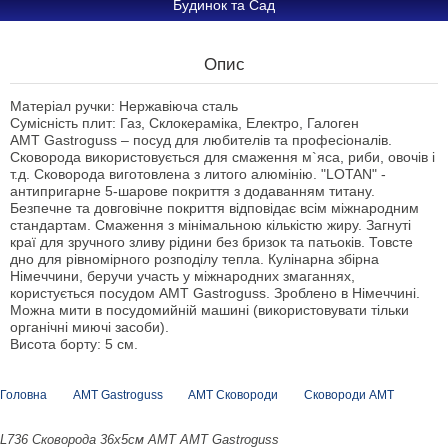
Будинок та Сад
Опис
Матеріал ручки: Нержавіюча сталь
Сумісність плит: Газ, Склокераміка, Електро, Галоген
АМТ Gastroguss – посуд для любителів та професіоналів.
Сковорода використовується для смаження м`яса, риби, овочів і
т.д. Сковорода виготовлена з литого алюмінію. "LOTAN" -
антипригарне 5-шарове покриття з додаванням титану.
Безпечне та довговічне покриття відповідає всім міжнародним
стандартам. Смаження з мінімальною кількістю жиру. Загнуті
краї для зручного зливу рідини без бризок та патьоків. Товсте
дно для рівномірного розподілу тепла. Кулінарна збірна
Німеччини, беручи участь у міжнародних змаганнях,
користується посудом АМТ Gastroguss. Зроблено в Німеччині.
Можна мити в посудомийній машині (використовувати тільки
органічні миючі засоби).
Висота борту: 5 см.
Головна
AMT Gastroguss
AMT Сковороди
Сковороди АМТ
L736 Сковорода 36х5см AMT AMT Gastroguss