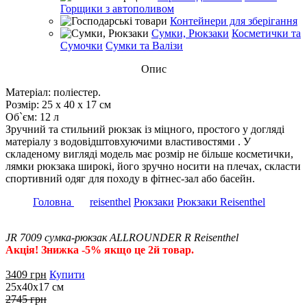
Горщики з автополивом
Контейнери для зберігання
Сумки, Рюкзаки
Косметички та
Сумочки
Сумки та Валізи
Опис
Матеріал: поліестер.
Розмір: 25 х 40 х 17 см
Об`єм: 12 л
Зручний та стильний рюкзак із міцного, простого у догляді
матеріалу з водовідштовхуючими властивостями . У
складеному вигляді модель має розмір не більше косметички,
лямки рюкзака широкі, його зручно носити на плечах, скласти
спортивний одяг для походу в фітнес-зал або басейн.
Головна
reisenthel
Рюкзаки
Рюкзаки Reisenthel
JR 7009 сумка-рюкзак ALLROUNDER R Reisenthel
Акція! Знижка -5% якщо це 2й товар.
3409
грн
Купити
25х40х17 см
2745 грн