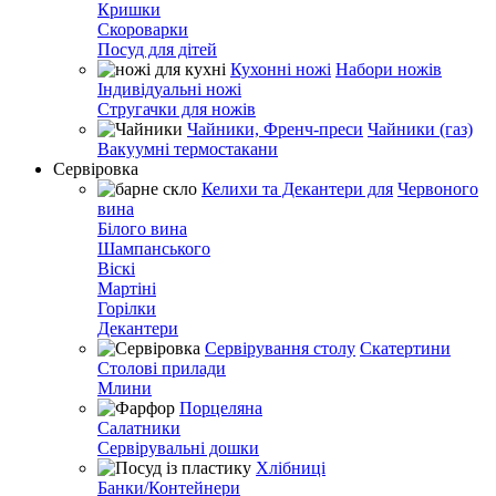
Кришки
Скороварки
Посуд для дітей
Кухонні ножі
Набори ножів
Індивідуальні ножі
Стругачки для ножів
Чайники, Френч-преси
Чайники (газ)
Вакуумні термостакани
Сервіровка
Келихи та Декантери для
Червоного
вина
Білого вина
Шампанського
Віскі
Мартіні
Горілки
Декантери
Сервірування столу
Скатертини
Столові прилади
Млини
Порцеляна
Салатники
Сервірувальні дошки
Хлібниці
Банки/Контейнери