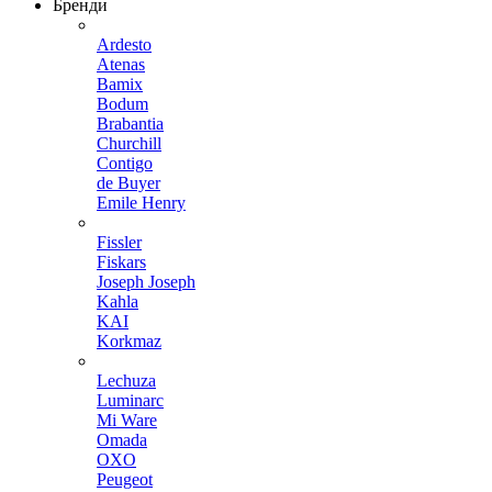
Бренди
Ardesto
Atenas
Bamix
Bodum
Brabantia
Churchill
Contigo
de Buyer
Emile Henry
Fissler
Fiskars
Joseph Joseph
Kahla
KAI
Korkmaz
Lechuza
Luminarc
Mi Ware
Omada
OXO
Peugeot