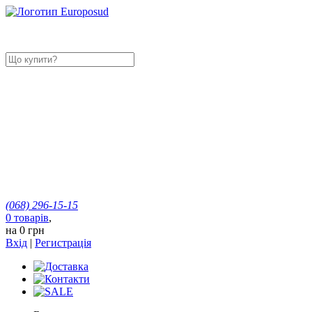
(068)
296-15-15
0
товарів
,
на
0 грн
Вхід
|
Регистрація