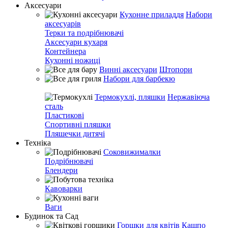
Аксесуари
Кухонне приладдя
Набори
аксесуарів
Терки та подрібнювачі
Аксесуари кухаря
Контейнера
Кухонні ножиці
Винні аксесуари
Штопори
Набори для барбекю
Термокухлі, пляшки
Нержавіюча
сталь
Пластикові
Спортивні пляшки
Пляшечки дитячі
Техніка
Соковижималки
Подрібнювачі
Блендери
Кавоварки
Ваги
Будинок та Сад
Горшки для квітів
Кашпо