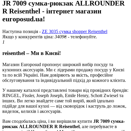
JR 7009 сумка-рюкзак ALLROUNDER
R Reisenthel - інтернет магазин
europosud.ua!
Наступна позиція -
ZE 3035 сумка shopper Reisenthel
Якщо у конкурентів ціна:
3409
₴ - телефонуйте.
1
reisenthel – Ми в Києві!
Магазин Europosud пропонує широкий вибір посуду та
кухонних аксесуарів. Ми є лідерами продажу посуду у Києві
та по всій Україні. Нам довіряють за якість, професійне
обслуговування та індивідуальний підхід до кожного клієнта.
У нашому каталозі представлені товари від провідних брендів:
RINGEL, Fissler, Joseph Joseph, Emile Henry, Schott Zwiesel та
інших. Ви легко знайдете саме той виріб, який ідеально
підійде для вашої кухні — від сковорідок і каструль до ложок,
виделок, келихів і аксесуарів.
Вам сподобалась ціна, і ви вирішили купити
JR 7009 сумка-
рюкзак ALLROUNDER R Reisenthel
, але перебуваєте в