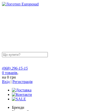
(068)
296-15-15
0
товарів
,
на
0 грн
Вхід
|
Регистрація
Бренди