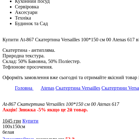
Кухонний посуд
Сервіровка
Аксесуари
Техніка
Будинок та Сад
Купити At-867 Скатертина Versailles 100*150 см 00 Atenas 617 в
Скатертина - антипляма.
Природна текстура.
Склад: 50% Бавовна, 50% Поліестер.
Тефлонове просочення.
Оформіть замовлення вже сьогодні та отримайте якісний товар 
Головна
Atenas
Скатертина Versailles
Скатертини Versai
At-867 Скатертина Versailles 100*150 см 00 Atenas 617
Акція! Знижка -5% якщо це 2й товар.
1045
грн
Купити
100х150см
белая