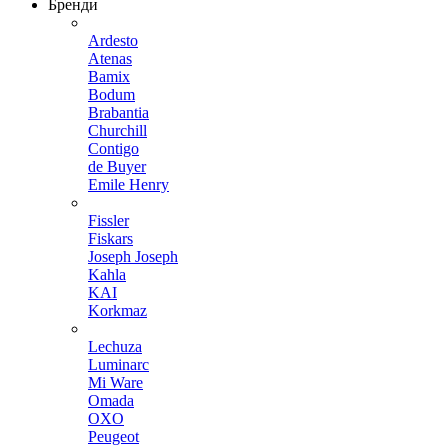
Бренди
Ardesto
Atenas
Bamix
Bodum
Brabantia
Churchill
Contigo
de Buyer
Emile Henry
Fissler
Fiskars
Joseph Joseph
Kahla
KAI
Korkmaz
Lechuza
Luminarc
Mi Ware
Omada
OXO
Peugeot