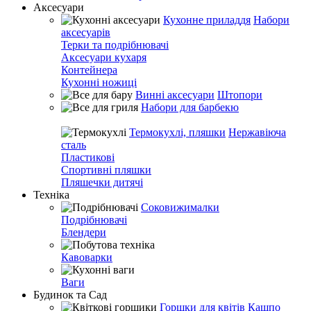
Аксесуари
Кухонне приладдя
Набори
аксесуарів
Терки та подрібнювачі
Аксесуари кухаря
Контейнера
Кухонні ножиці
Винні аксесуари
Штопори
Набори для барбекю
Термокухлі, пляшки
Нержавіюча
сталь
Пластикові
Спортивні пляшки
Пляшечки дитячі
Техніка
Соковижималки
Подрібнювачі
Блендери
Кавоварки
Ваги
Будинок та Сад
Горшки для квітів
Кашпо