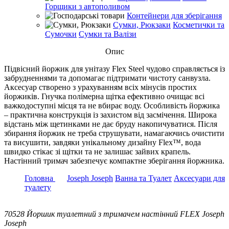
Горщики з автополивом
Контейнери для зберігання
Сумки, Рюкзаки
Косметички та
Сумочки
Сумки та Валізи
Опис
Підвісний йоржик для унітазу Flex Steel чудово справляється із
забрудненнями та допомагає підтримати чистоту санвузла.
Аксесуар створено з урахуванням всіх мінусів простих
йоржиків. Гнучка полімерна щітка ефективно очищає всі
важкодоступні місця та не вбирає воду. Особливість йоржика
– практична конструкція із захистом від засмічення. Широка
відстань між щетинками не дає бруду накопичуватися. Після
збирання йоржик не треба струшувати, намагаючись очистити
та висушити, завдяки унікальному дизайну Flex™, вода
швидко стікає зі щітки та не залишає зайвих крапель.
Настінний тримач забезпечує компактне зберігання йоржника.
Головна
Joseph Joseph
Ванна та Туалет
Аксесуари для
туалету
70528 Йоршик туалетний з тримачем настінний FLEX Joseph
Joseph