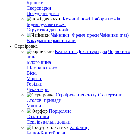
Кришки
Скороварки
Посуд для дітей
Кухонні ножі
Набори ножів
Індивідуальні ножі
Стругачки для ножів
Чайники, Френч-преси
Чайники (газ)
Вакуумні термостакани
Сервіровка
Келихи та Декантери для
Червоного
вина
Білого вина
Шампанського
Віскі
Мартіні
Горілки
Декантери
Сервірування столу
Скатертини
Столові прилади
Млини
Порцеляна
Салатники
Сервірувальні дошки
Хлібниці
Банки/Контейнери