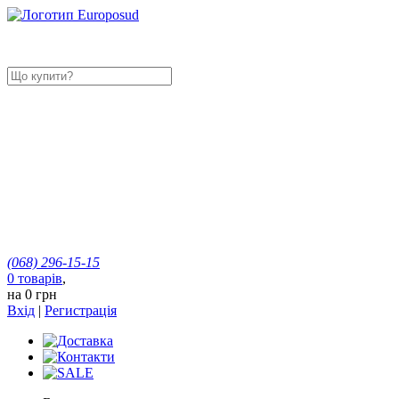
(068)
296-15-15
0
товарів
,
на
0 грн
Вхід
|
Регистрація