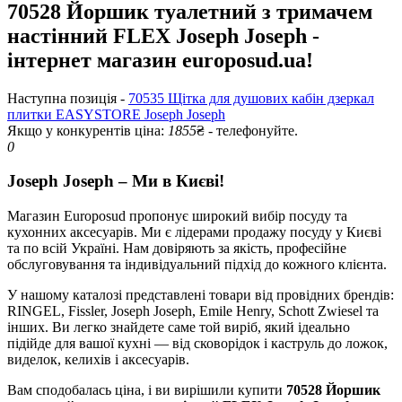
70528 Йоршик туалетний з тримачем
настінний FLEX Joseph Joseph -
інтернет магазин europosud.ua!
Наступна позиція -
70535 Щітка для душових кабін дзеркал
плитки EASYSTORE Joseph Joseph
Якщо у конкурентів ціна:
1855
₴ - телефонуйте.
0
Joseph Joseph – Ми в Києві!
Магазин Europosud пропонує широкий вибір посуду та
кухонних аксесуарів. Ми є лідерами продажу посуду у Києві
та по всій Україні. Нам довіряють за якість, професійне
обслуговування та індивідуальний підхід до кожного клієнта.
У нашому каталозі представлені товари від провідних брендів:
RINGEL, Fissler, Joseph Joseph, Emile Henry, Schott Zwiesel та
інших. Ви легко знайдете саме той виріб, який ідеально
підійде для вашої кухні — від сковорідок і каструль до ложок,
виделок, келихів і аксесуарів.
Вам сподобалась ціна, і ви вирішили купити
70528 Йоршик