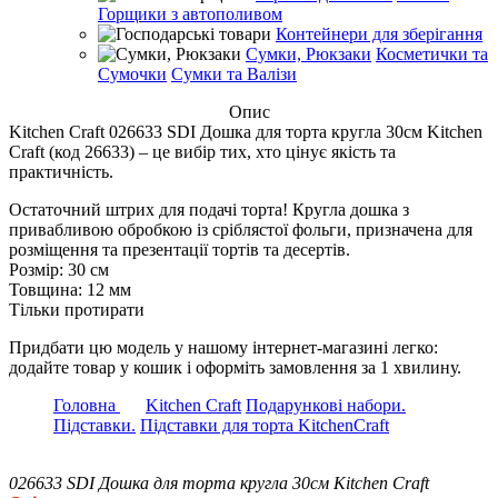
Горщики з автополивом
Контейнери для зберігання
Сумки, Рюкзаки
Косметички та
Сумочки
Сумки та Валізи
Опис
Kitchen Craft 026633 SDI Дошка для торта кругла 30см Kitchen
Craft (код 26633) – це вибір тих, хто цінує якість та
практичність.
Остаточний штрих для подачі торта! Кругла дошка з
привабливою обробкою із сріблястої фольги, призначена для
розміщення та презентації тортів та десертів.
Розмір: 30 см
Товщина: 12 мм
Тільки протирати
Придбати цю модель у нашому інтернет-магазині легко:
додайте товар у кошик і оформіть замовлення за 1 хвилину.
Головна
Kitchen Craft
Подарункові набори.
Підставки.
Підставки для торта KitchenCraft
026633 SDI Дошка для торта кругла 30см Kitchen Craft