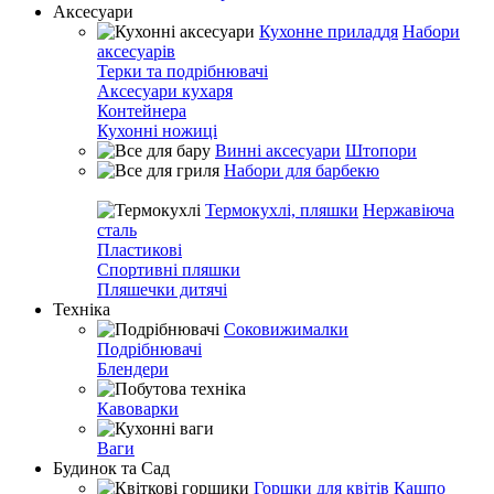
Аксесуари
Кухонне приладдя
Набори
аксесуарів
Терки та подрібнювачі
Аксесуари кухаря
Контейнера
Кухонні ножиці
Винні аксесуари
Штопори
Набори для барбекю
Термокухлі, пляшки
Нержавіюча
сталь
Пластикові
Спортивні пляшки
Пляшечки дитячі
Техніка
Соковижималки
Подрібнювачі
Блендери
Кавоварки
Ваги
Будинок та Сад
Горшки для квітів
Кашпо