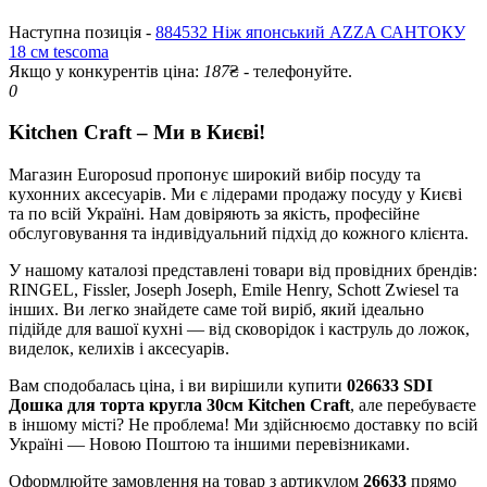
Наступна позиція -
884532 Ніж японський AZZA САНТОКУ
18 см tescoma
Якщо у конкурентів ціна:
187
₴ - телефонуйте.
0
Kitchen Craft – Ми в Києві!
Магазин Europosud пропонує широкий вибір посуду та
кухонних аксесуарів. Ми є лідерами продажу посуду у Києві
та по всій Україні. Нам довіряють за якість, професійне
обслуговування та індивідуальний підхід до кожного клієнта.
У нашому каталозі представлені товари від провідних брендів:
RINGEL, Fissler, Joseph Joseph, Emile Henry, Schott Zwiesel та
інших. Ви легко знайдете саме той виріб, який ідеально
підійде для вашої кухні — від сковорідок і каструль до ложок,
виделок, келихів і аксесуарів.
Вам сподобалась ціна, і ви вирішили купити
026633 SDI
Дошка для торта кругла 30см Kitchen Craft
, але перебуваєте
в іншому місті? Не проблема! Ми здійснюємо доставку по всій
Україні — Новою Поштою та іншими перевізниками.
Оформлюйте замовлення на товар з артикулом
26633
прямо