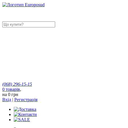
(068)
296-15-15
0
товарів
,
на
0 грн
Вхід
|
Регистрація