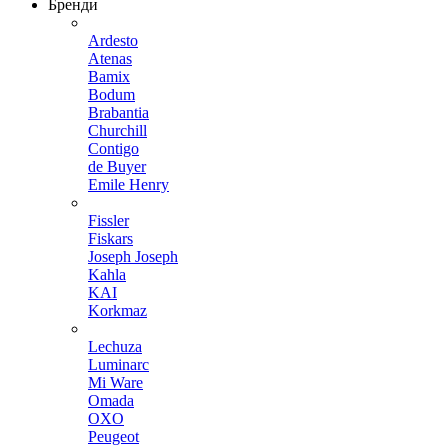
Бренди
Ardesto
Atenas
Bamix
Bodum
Brabantia
Churchill
Contigo
de Buyer
Emile Henry
Fissler
Fiskars
Joseph Joseph
Kahla
KAI
Korkmaz
Lechuza
Luminarc
Mi Ware
Omada
OXO
Peugeot