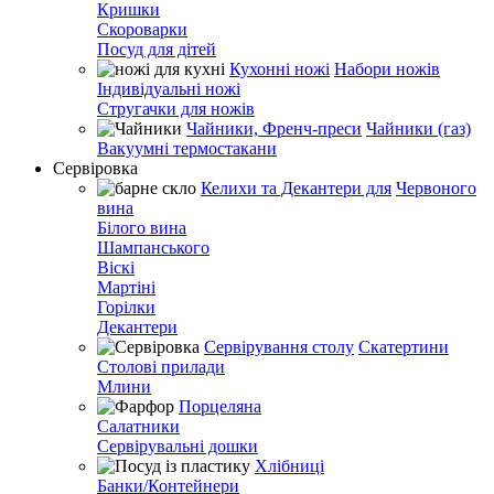
Кришки
Скороварки
Посуд для дітей
Кухонні ножі
Набори ножів
Індивідуальні ножі
Стругачки для ножів
Чайники, Френч-преси
Чайники (газ)
Вакуумні термостакани
Сервіровка
Келихи та Декантери для
Червоного
вина
Білого вина
Шампанського
Віскі
Мартіні
Горілки
Декантери
Сервірування столу
Скатертини
Столові прилади
Млини
Порцеляна
Салатники
Сервірувальні дошки
Хлібниці
Банки/Контейнери