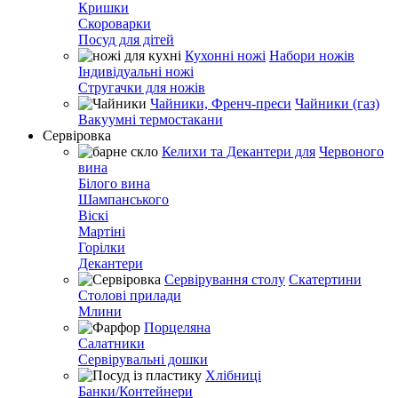
Кришки
Скороварки
Посуд для дітей
Кухонні ножі
Набори ножів
Індивідуальні ножі
Стругачки для ножів
Чайники, Френч-преси
Чайники (газ)
Вакуумні термостакани
Сервіровка
Келихи та Декантери для
Червоного
вина
Білого вина
Шампанського
Віскі
Мартіні
Горілки
Декантери
Сервірування столу
Скатертини
Столові прилади
Млини
Порцеляна
Салатники
Сервірувальні дошки
Хлібниці
Банки/Контейнери