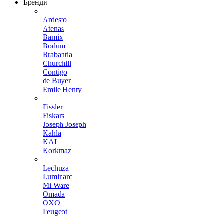
Бренди
Ardesto
Atenas
Bamix
Bodum
Brabantia
Churchill
Contigo
de Buyer
Emile Henry
Fissler
Fiskars
Joseph Joseph
Kahla
KAI
Korkmaz
Lechuza
Luminarc
Mi Ware
Omada
OXO
Peugeot