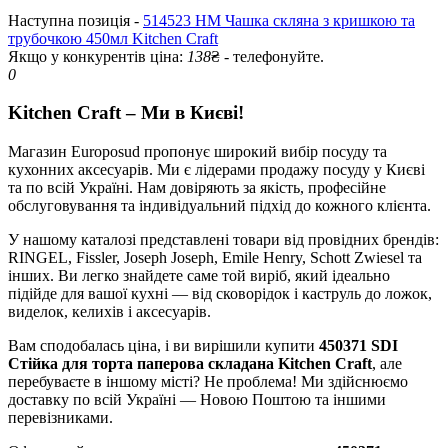
Наступна позиція -
514523 HM Чашка скляна з кришкою та
трубочкою 450мл Kitchen Craft
Якщо у конкурентів ціна:
138
₴ - телефонуйте.
0
Kitchen Craft – Ми в Києві!
Магазин Europosud пропонує широкий вибір посуду та
кухонних аксесуарів. Ми є лідерами продажу посуду у Києві
та по всій Україні. Нам довіряють за якість, професійне
обслуговування та індивідуальний підхід до кожного клієнта.
У нашому каталозі представлені товари від провідних брендів:
RINGEL, Fissler, Joseph Joseph, Emile Henry, Schott Zwiesel та
інших. Ви легко знайдете саме той виріб, який ідеально
підійде для вашої кухні — від сковорідок і каструль до ложок,
виделок, келихів і аксесуарів.
Вам сподобалась ціна, і ви вирішили купити
450371 SDI
Стійка для торта паперова складана Kitchen Craft
, але
перебуваєте в іншому місті? Не проблема! Ми здійснюємо
доставку по всій Україні — Новою Поштою та іншими
перевізниками.