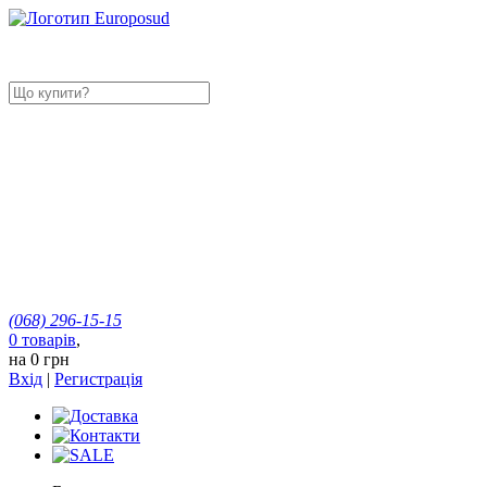
(068)
296-15-15
0
товарів
,
на
0 грн
Вхід
|
Регистрація