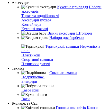
Аксесуари
Кухонне приладдя
Набори
аксесуарів
Терки та подрібнювачі
Аксесуари кухаря
Контейнера
Кухонні ножиці
Винні аксесуари
Штопори
Набори для барбекю
Термокухлі, пляшки
Нержавіюча
сталь
Пластикові
Спортивні пляшки
Пляшечки дитячі
Техніка
Соковижималки
Подрібнювачі
Блендери
Кавоварки
Ваги
Будинок та Сад
Горшки для квітів
Кашпо