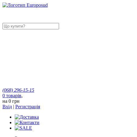
(068)
296-15-15
0
товарів
,
на
0 грн
Вхід
|
Регистрація