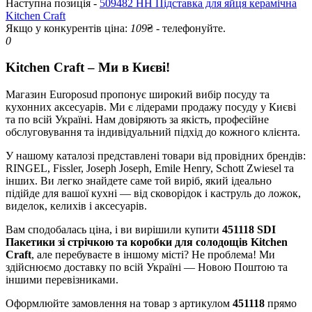
Наступна позиція -
509482 HH Підставка для яйця керамічна
Kitchen Craft
Якщо у конкурентів ціна:
109
₴ - телефонуйте.
0
Kitchen Craft – Ми в Києві!
Магазин Europosud пропонує широкий вибір посуду та
кухонних аксесуарів. Ми є лідерами продажу посуду у Києві
та по всій Україні. Нам довіряють за якість, професійне
обслуговування та індивідуальний підхід до кожного клієнта.
У нашому каталозі представлені товари від провідних брендів:
RINGEL, Fissler, Joseph Joseph, Emile Henry, Schott Zwiesel та
інших. Ви легко знайдете саме той виріб, який ідеально
підійде для вашої кухні — від сковорідок і каструль до ложок,
виделок, келихів і аксесуарів.
Вам сподобалась ціна, і ви вирішили купити
451118 SDI
Пакетики зі стрічкою та коробки для солодощів Kitchen
Craft
, але перебуваєте в іншому місті? Не проблема! Ми
здійснюємо доставку по всій Україні — Новою Поштою та
іншими перевізниками.
Оформлюйте замовлення на товар з артикулом
451118
прямо