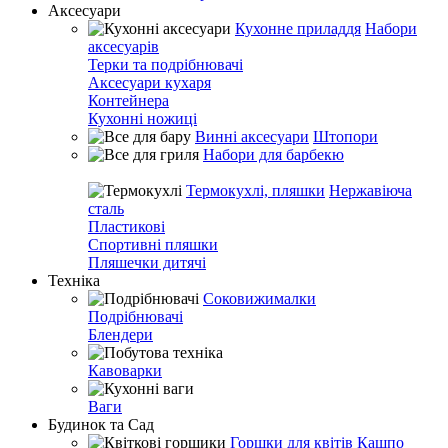
Аксесуари
Кухонне приладдя
Набори
аксесуарів
Терки та подрібнювачі
Аксесуари кухаря
Контейнера
Кухонні ножиці
Винні аксесуари
Штопори
Набори для барбекю
Термокухлі, пляшки
Нержавіюча
сталь
Пластикові
Спортивні пляшки
Пляшечки дитячі
Техніка
Соковижималки
Подрібнювачі
Блендери
Кавоварки
Ваги
Будинок та Сад
Горшки для квітів
Кашпо