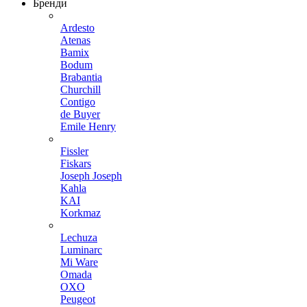
Бренди
Ardesto
Atenas
Bamix
Bodum
Brabantia
Churchill
Contigo
de Buyer
Emile Henry
Fissler
Fiskars
Joseph Joseph
Kahla
KAI
Korkmaz
Lechuza
Luminarc
Mi Ware
Omada
OXO
Peugeot