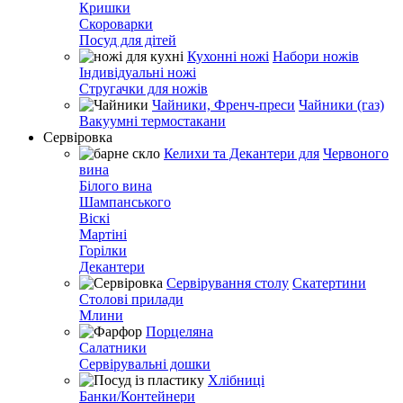
Кришки
Скороварки
Посуд для дітей
Кухонні ножі
Набори ножів
Індивідуальні ножі
Стругачки для ножів
Чайники, Френч-преси
Чайники (газ)
Вакуумні термостакани
Сервіровка
Келихи та Декантери для
Червоного
вина
Білого вина
Шампанського
Віскі
Мартіні
Горілки
Декантери
Сервірування столу
Скатертини
Столові прилади
Млини
Порцеляна
Салатники
Сервірувальні дошки
Хлібниці
Банки/Контейнери