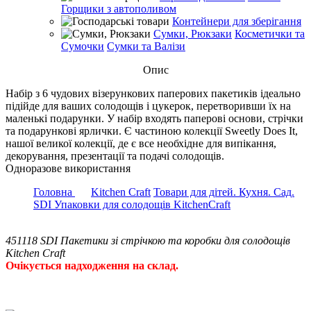
Горщики з автополивом
Контейнери для зберігання
Сумки, Рюкзаки
Косметички та
Сумочки
Сумки та Валізи
Опис
Набір з 6 чудових візерункових паперових пакетиків ідеально
підійде для ваших солодощів і цукерок, перетворивши їх на
маленькі подарунки. У набір входять паперові основи, стрічки
та подарункові ярлички. Є частиною колекції Sweetly Does It,
нашої великої колекції, де є все необхідне для випікання,
декорування, презентації та подачі солодощів.
Одноразове використання
Головна
Kitchen Craft
Товари для дітей. Кухня. Сад.
SDI Упаковки для солодощів KitchenCraft
451118 SDI Пакетики зі стрічкою та коробки для солодощів
Kitchen Craft
Очікується надходження на склад.