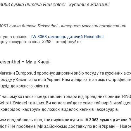
 3063 сумка дитяча Reisenthel - купити в магазині
 3063 сумка дитяча Reisenthel - інтернет магазин europosud.ua!
ступна позиція -
IW 3063 гаманець дитячий Reisenthel
о у конкурентів ціна:
348
₴ - телефонуйте.
reisenthel – Ми в Києві!
Магазин Europosud пропонує широкий вибір посуду та кухонних акс
посуду у Києві та по всій Україні. Нам довіряють за якість, профес
підхід до кожного клієнта.
У нашому каталозі представлені товари від провідних брендів: RINGEL
Schott Zwiesel та інших. Ви легко знайдете саме той виріб, який ідеа
сковорідок і каструль до ложок, виделок, келихів і аксесуарів.
Вам сподобалась ціна, і ви вирішили купити
IV 3063 сумка дитяча R
місті? Не проблема! Ми здійснюємо доставку по всій Україні — Нов