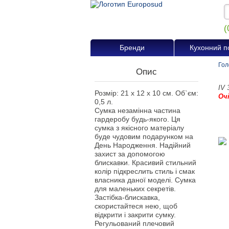
(
Бренди
Кухонний п
Гол
Опис
IV 
Розмір: 21 x 12 x 10 см. Об`єм:
Оч
0,5 л.
Сумка незамінна частина
гардеробу будь-якого. Ця
сумка з якісного матеріалу
буде чудовим подарунком на
День Народження. Надійний
захист за допомогою
блискавки. Красивий стильний
колір підкреслить стиль і смак
власника даної моделі. Сумка
для маленьких секретів.
Застібка-блискавка,
скористайтеся нею, щоб
відкрити і закрити сумку.
Регульований плечовий