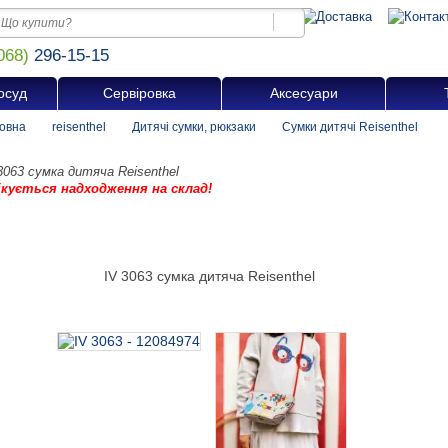
068)
296-15-15
осуд
Сервіровка
Аксесуари
овна
reisenthel
Дитячі сумки, рюкзаки
Сумки дитячі Reisenthel
3063 сумка дитяча Reisenthel
ікується надходження на склад!