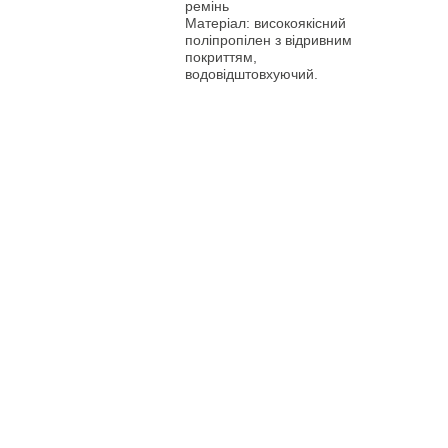
ремінь
Матеріал: високоякісний
поліпропілен з відривним
покриттям,
водовідштовхуючий.